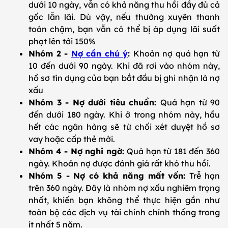
dưới 10 ngày, vẫn có khả năng thu hồi đầy đủ cả
gốc lẫn lãi. Dù vậy, nếu thường xuyên thanh
toán chậm, bạn vẫn có thể bị áp dụng lãi suất
phạt lên tới 150%
Nhóm 2 -
Nợ cần chú ý
:
Khoản nợ quá hạn từ
10 đến dưới 90 ngày. Khi đã rơi vào nhóm này,
hồ sơ tín dụng của bạn bắt đầu bị ghi nhận là nợ
xấu
Nhóm 3 - Nợ dưới tiêu chuẩn:
Quá hạn từ 90
đến dưới 180 ngày. Khi ở trong nhóm này, hầu
hết các ngân hàng sẽ từ chối xét duyệt hồ sơ
vay hoặc cấp thẻ mới.
Nhóm 4 - Nợ nghi ngờ:
Quá hạn từ 181 đến 360
ngày. Khoản nợ được đánh giá rất khó thu hồi.
Nhóm 5 - Nợ có khả năng mất vốn:
Trễ hạn
trên 360 ngày. Đây là nhóm nợ xấu nghiêm trọng
nhất, khiến bạn không thể thực hiện gần như
toàn bộ các dịch vụ tài chính chính thống trong
ít nhất 5 năm.