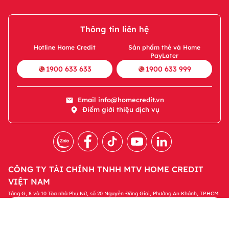
Thông tin liên hệ
Hotline Home Credit
Sản phẩm thẻ và Home
PayLater
1900 633 633
1900 633 999
Email
info@homecredit.vn
Điểm giới thiệu dịch vụ
CÔNG TY TÀI CHÍNH TNHH MTV HOME CREDIT
VIỆT NAM
Tầng G, 8 và 10 Tòa nhà Phụ Nữ, số 20 Nguyễn Đăng Giai, Phường An Khánh, TP.HCM
Tải ứng dụng Home Credit
Tải ngay
Để quản lý khoản vay và nhận các ưu đãi độc