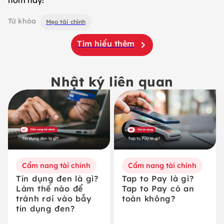
hôm nay!
Từ khóa
Mẹo tài chính
Tìm hiểu thêm
Nhật ký liên quan
Cẩm nang tài chính
Cẩm nang tài chính
Tín dụng đen là gì?
Tap to Pay là gì?
Làm thế nào để
Tap to Pay có an
tránh rơi vào bẫy
toàn không?
tín dụng đen?