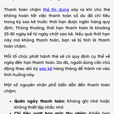
Thanh toán chậm
thẻ tín dụng
xảy ra khi chủ thẻ
không hoàn tất việc thanh toán số dư đã chi tiêu
trong kỳ sao kê trước thời hạn được ngân hàng quy
định. Thông thường, thời hạn thanh toán là khoảng
25-30 ngày kể từ ngày chốt sao kê. Nếu quá thời hạn
này mà không thanh toán, bạn sẽ bị tính là thanh
toán chậm.
Mỗi tổ chức phát hành thẻ sẽ có quy định cụ thể về
ngày đến hạn thanh toán. Do đó, người dùng cần chủ
động theo dõi kỳ
sao kê
hàng tháng để tránh rơi vào
tình huống này.
Một số nguyên nhân phổ biến dẫn đến thanh toán
chậm:
Quên ngày thanh toán:
Không ghi nhớ hoặc
không thiết lập nhắc nhở
Chi tiêu vượt hạn mức thu nhập:
Khiến bạn