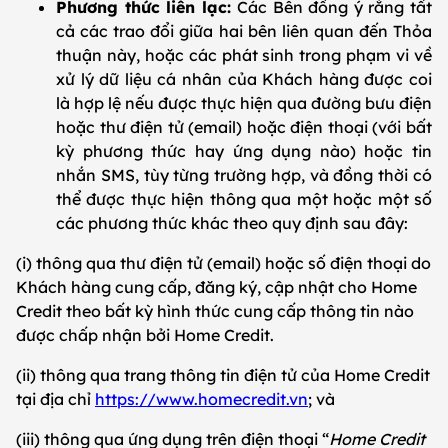
Phương thức liên lạc:
Các Bên đồng ý rằng tất
cả các trao đổi giữa hai bên liên quan đến Thỏa
thuận này, hoặc các phát sinh trong phạm vi về
xử lý dữ liệu cá nhân của Khách hàng được coi
là hợp lệ nếu được thực hiện qua đường bưu điện
hoặc thư điện tử (email) hoặc điện thoại (với bất
kỳ phương thức hay ứng dụng nào) hoặc tin
nhắn SMS, tùy từng trường hợp, và đồng thời có
thể được thực hiện thông qua một hoặc một số
các phương thức khác theo quy định sau đây:
(i) thông qua thư điện tử (email) hoặc số điện thoại do
Khách hàng cung cấp, đăng ký, cập nhật cho Home
Credit theo bất kỳ hình thức cung cấp thông tin nào
được chấp nhận bởi Home Credit.
(ii) thông qua trang thông tin điện tử của Home Credit
tại địa chỉ
https://www.homecredit.vn
; và
(iii) thông qua ứng dụng trên điện thoại “
Home Credit