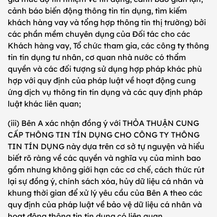
cảnh báo biến động thông tin tín dụng, tìm kiếm
khách hàng vay và tổng hợp thông tin thị trường) bởi
các phần mềm chuyên dụng của Đối tác cho các
Khách hàng vay, Tổ chức tham gia, các công ty thông
tin tín dụng tư nhân, cơ quan nhà nước có thẩm
quyền và các đối tượng sử dụng hợp pháp khác phù
hợp với quy định của pháp luật về hoạt động cung
ứng dịch vụ thông tin tín dụng và các quy định pháp
luật khác liên quan;
(iii) Bên A xác nhận đồng ý với THỎA THUẬN CUNG
CẤP THÔNG TIN TÍN DỤNG CHO CÔNG TY THÔNG
TIN TÍN DỤNG này dựa trên cơ sở tự nguyện và hiểu
biết rõ ràng về các quyền và nghĩa vụ của mình bao
gồm nhưng không giới hạn các cơ chế, cách thức rút
lại sự đồng ý, chính sách xóa, hủy dữ liệu cá nhân và
khung thời gian để xử lý yêu cầu của Bên A theo các
quy định của pháp luật về bảo vệ dữ liệu cá nhân và
hoạt động thông tin tín dụng có liên quan.