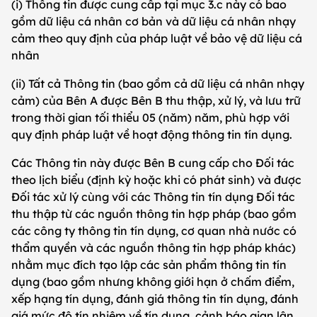
(i) Thông tin được cung cấp tại mục 3.c này có bao
gồm dữ liệu cá nhân cơ bản và dữ liệu cá nhân nhạy
cảm theo quy định của pháp luật về bảo vệ dữ liệu cá
nhân
(ii) Tất cả Thông tin (bao gồm cả dữ liệu cá nhân nhạy
cảm) của Bên A được Bên B thu thập, xử lý, và lưu trữ
trong thời gian tối thiểu 05 (năm) năm, phù hợp với
quy định pháp luật về hoạt động thông tin tín dụng.
Các Thông tin này được Bên B cung cấp cho Đối tác
theo lịch biểu (định kỳ hoặc khi có phát sinh) và được
Đối tác xử lý cùng với các Thông tin tín dụng Đối tác
thu thập từ các nguồn thông tin hợp pháp (bao gồm
các công ty thông tin tín dụng, cơ quan nhà nước có
thẩm quyền và các nguồn thông tin hợp pháp khác)
nhằm mục đích tạo lập các sản phẩm thông tin tín
dụng (bao gồm nhưng không giới hạn ở chấm điểm,
xếp hạng tín dụng, đánh giá thông tin tín dụng, đánh
giá mức độ tín nhiệm về tín dụng, cảnh báo gian lận,