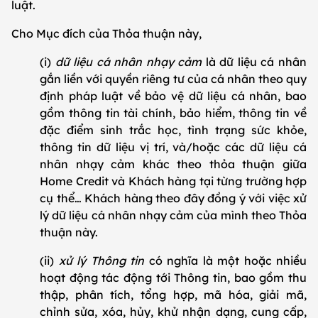
luật.
Cho Mục đích của Thỏa thuận này,
(i)
dữ liệu cá nhân nhạy cảm
là dữ liệu cá nhân
gắn liền với quyền riêng tư của cá nhân theo quy
định pháp luật về bảo vệ dữ liệu cá nhân, bao
gồm thông tin tài chính, bảo hiểm, thông tin về
đặc điểm sinh trắc học, tình trạng sức khỏe,
thông tin dữ liệu vị trí, và/hoặc các dữ liệu cá
nhân nhạy cảm khác theo thỏa thuận giữa
Home Credit và Khách hàng tại từng trường hợp
cụ thể… Khách hàng theo đây đồng ý với việc xử
lý dữ liệu cá nhân nhạy cảm của mình theo Thỏa
thuận này.
(ii)
xử lý Thông tin
có nghĩa là một hoặc nhiều
hoạt động tác động tới Thông tin, bao gồm thu
thập, phân tích, tổng hợp, mã hóa, giải mã,
chỉnh sửa, xóa, hủy, khử nhận dạng, cung cấp,