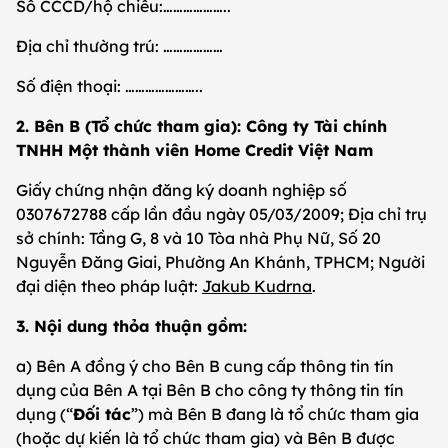
Số CCCD/hộ chiếu:………………..
Địa chỉ thường trú: ………………
Số điện thoại: …………………..
2. Bên B (Tổ chức tham gia): Công ty Tài chính
TNHH Một thành viên Home Credit Việt Nam
Giấy chứng nhận đăng ký doanh nghiệp số
0307672788 cấp lần đầu ngày 05/03/2009; Địa chỉ trụ
sở chính: Tầng G, 8 và 10 Tòa nhà Phụ Nữ, Số 20
Nguyễn Đăng Giai, Phường An Khánh, TPHCM; Người
đại diện theo pháp luật:
Jakub Kudrna
.
3. Nội dung thỏa thuận gồm:
a) Bên A đồng ý cho Bên B cung cấp thông tin tín
dụng của Bên A tại Bên B cho công ty thông tin tín
dụng (“
Đối tác
”) mà Bên B đang là tổ chức tham gia
(hoặc dự kiến là tổ chức tham gia) và Bên B được