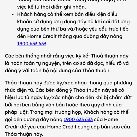
việc kể từ thời điểm ghi nhận.
Khách hàng có thể xem bản điều kiện điều
khoản sử dụng ứng dụng đầy đủ khi cài đặt ứng
dụng của bên thứ ba và/hoặc yêu cầu trực tiếp
đến Home Credit thông qua đường dây nóng
1900 633 633
.
Các bên thống nhất rằng việc ký kết Thoả thuận này
là hoàn toàn tự nguyện, trên cơ sở đã đọc, hiểu rõ và
đồng ý với toàn bộ nội dung của Thỏa thuận.
Thỏa thuận này được ký/xác nhận thông qua phương
thức điện tử. Các bên đồng ý Thỏa thuận này sẽ có
hiệu lực từ ngày ký/xác nhận cho đến khi bị chấm dứt
bởi hai bên bằng văn bản hoặc theo quy định của
pháp luật. Trong mọi trường hợp, Khách hàng có thể
gọi đến đường dây nóng
1900 633 633
của Home
Credit để yêu cầu Home Credit cung cấp bản sao của
Thỏa thuận này.