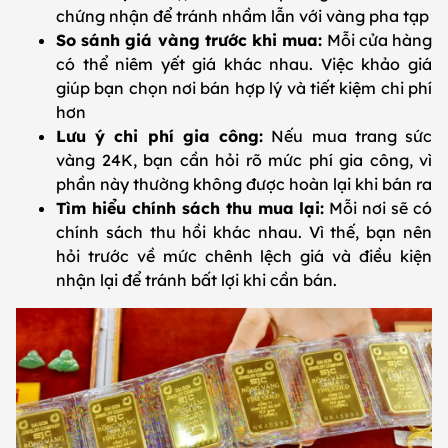
chứng nhận để tránh nhầm lẫn với vàng pha tạp
So sánh giá vàng trước khi mua:
Mỗi cửa hàng
có thể niêm yết giá khác nhau. Việc khảo giá
giúp bạn chọn nơi bán hợp lý và tiết kiệm chi phí
hơn
Lưu ý chi phí gia công:
Nếu mua trang sức
vàng 24K, bạn cần hỏi rõ mức phí gia công, vì
phần này thường không được hoàn lại khi bán ra
Tìm hiểu chính sách thu mua lại:
Mỗi nơi sẽ có
chính sách thu hồi khác nhau. Vì thế, bạn nên
hỏi trước về mức chênh lệch giá và điều kiện
nhận lại để tránh bất lợi khi cần bán.