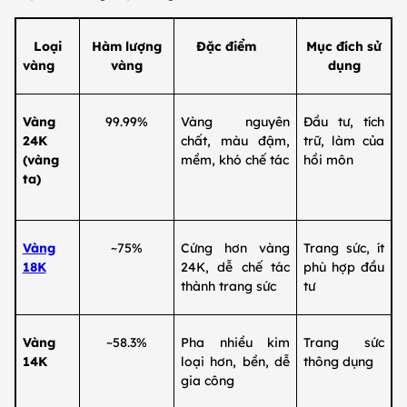
Loại
Hàm lượng
Đặc điểm
Mục đích sử
vàng
vàng
dụng
Vàng
99.99%
Vàng nguyên
Đầu tư, tích
24K
chất, màu đậm,
trữ, làm của
(vàng
mềm, khó chế tác
hồi môn
ta)
Vàng
~75%
Cứng hơn vàng
Trang sức, ít
18K
24K, dễ chế tác
phù hợp đầu
thành trang sức
tư
Vàng
~58.3%
Pha nhiều kim
Trang sức
14K
loại hơn, bền, dễ
thông dụng
gia công