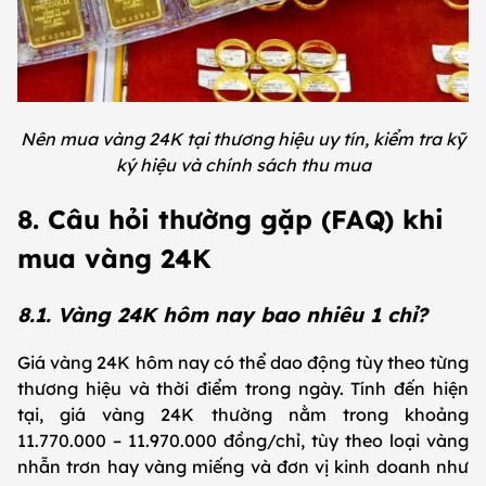
Nên mua vàng 24K tại thương hiệu uy tín, kiểm tra kỹ
ký hiệu và chính sách thu mua
8. Câu hỏi thường gặp (FAQ) khi
mua vàng 24K
8.1. Vàng 24K hôm nay bao nhiêu 1 chỉ?
Giá vàng 24K hôm nay có thể dao động tùy theo từng
thương hiệu và thời điểm trong ngày. Tính đến hiện
tại, giá vàng 24K thường nằm trong khoảng
11.770.000 – 11.970.000 đồng/chỉ, tùy theo loại vàng
nhẫn trơn hay vàng miếng và đơn vị kinh doanh như