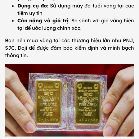
Dụng cụ đo
: Sử dụng máy đo tuổi vàng tại các
tiệm uy tín
Cân nặng và giá trị
: So sánh với giá vàng hiện
tại để ước lượng chính xác.
Bạn nên mua vàng tại các thương hiệu lớn như PNJ,
SJC, Doji để được đảm bảo kiểm định và minh bạch
thông tin.