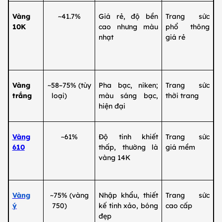
Vàng
~41.7%
Giá rẻ, độ bền
Trang sức
10K
cao nhưng màu
phổ thông
nhạt
giá rẻ
Vàng
~58–75% (tùy
Pha bạc, niken;
Trang sức
trắng
loại)
màu sáng bạc,
thời trang
hiện đại
Vàng
~61%
Độ tinh khiết
Trang sức
610
thấp, thường là
giá mềm
vàng 14K
Vàng
~75% (vàng
Nhập khẩu, thiết
Trang sức
ý
750)
kế tinh xảo, bóng
cao cấp
đẹp