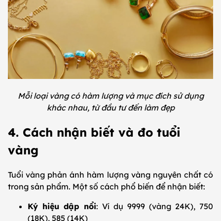
Mỗi loại vàng có hàm lượng và mục đích sử dụng
khác nhau, từ đầu tư đến làm đẹp
4. Cách nhận biết và đo tuổi
vàng
Tuổi vàng phản ánh hàm lượng vàng nguyên chất có
trong sản phẩm. Một số cách phổ biến để nhận biết:
Ký hiệu dập nổi
: Ví dụ 9999 (vàng 24K), 750
(18K), 585 (14K)