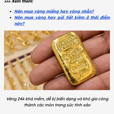
>>> Xem thêm:
Nên mua vàng miếng hay vàng nhẫn?
Nên mua vàng hay gửi tiết kiệm ở thời điểm
này?
Vàng 24k khá mềm, dễ bị biến dạng và khó gia công
thành các món trang sức tinh xảo