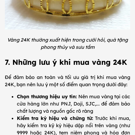
Vàng 24K thường xuất hiện trong cưới hỏi, quà tặng
phong thủy và sưu tầm
7. Những lưu ý khi mua vàng 24K
Để đảm bảo an toàn và tối ưu giá trị khi mua vàng
24K, bạn nên lưu ý một số điểm quan trọng dưới đây:
Chọn thương hiệu uy tín:
Nên mua vàng tại các
cửa hàng lớn như PNJ, Doji, SJC,... để đảm bảo
chất lượng và nguồn gốc rõ ràng
Kiểm tra ký hiệu và chứng từ:
Trước khi mua,
hãy kiểm tra kỹ ký hiệu dập nổi trên vàng (như
9999 hoặc 24K), tem niêm phong và hóa đơn