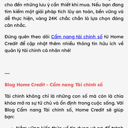
cho đến những lưu ý cần thiết khi mua. Nếu bạn đang
tìm kiếm một giải pháp tích lũy an toàn, bền vững và
dễ thực hiện, vàng 24K chắc chắn là lựa chọn đáng
cân nhắc.
Đừng quên theo dõi
Cẩm nang tài chính số
từ Home
Credit để cập nhật thêm nhiều thông tin hữu ích về
quản lý tài chính cá nhân nhé!
---
Blog Home Credit - Cẩm nang Tài chính số
Tài chính không chỉ là những con số mà còn là chìa
khóa mở ra sự tử chủ và ổn định trong cuộc sống. Với
Blog Cẩm nang Tài chính số, Home Credit sẽ giúp
bạn: