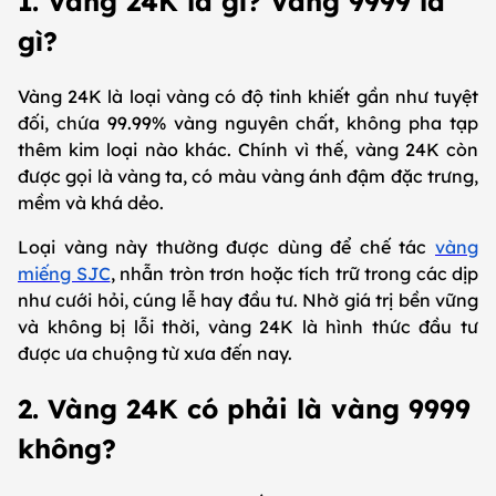
1. Vàng 24K là gì? Vàng 9999 là
gì?
Vàng 24K là loại vàng có độ tinh khiết gần như tuyệt
đối, chứa 99.99% vàng nguyên chất, không pha tạp
thêm kim loại nào khác. Chính vì thế, vàng 24K còn
được gọi là vàng ta, có màu vàng ánh đậm đặc trưng,
mềm và khá dẻo.
Loại vàng này thường được dùng để chế tác
vàng
miếng SJC
, nhẫn tròn trơn hoặc tích trữ trong các dịp
như cưới hỏi, cúng lễ hay đầu tư. Nhờ giá trị bền vững
và không bị lỗi thời, vàng 24K là hình thức đầu tư
được ưa chuộng từ xưa đến nay.
2. Vàng 24K có phải là vàng 9999
không?