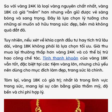
So với vàng 24K là loại vàng nguyên chất nhất, vàng
18K có giá “mềm” hơn nhưng vẫn giữ được vẻ sáng
bóng và sang trọng. Đây là lựa chọn lý tưởng cho
những ai muốn sở hữu trang sức đẹp, bền mà không
quá đắt đỏ.
Tuy nhiên, nếu xét về khía cạnh đầu tư hay tích trữ lâu
dài, vàng 18K không phải là lựa chọn tối ưu. Giá thu
mua lại thường thấp hơn vàng 24K và có thể bị trừ
hao công chế tác.
Tính thanh khoản
của vàng 18K
vẫn tốt, đặc biệt tại các tiệm vàng lớn, nhưng chủ yếu
nên dùng cho mục đích làm đẹp, trang sức là chính.
Tóm lại, vàng 18K có giá trị; nhất là trong lĩnh vực
trang sức, mang lại sự cân bằng giữa thẩm mỹ, độ
bền và chi phí hợp lý.