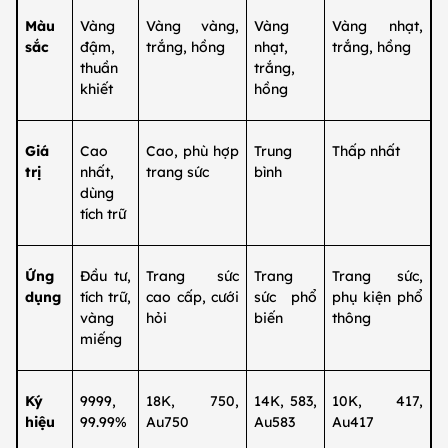
Màu
Vàng
Vàng vàng,
Vàng
Vàng nhạt,
sắc
đậm,
trắng, hồng
nhạt,
trắng, hồng
thuần
trắng,
khiết
hồng
Giá
Cao
Cao, phù hợp
Trung
Thấp nhất
trị
nhất,
trang sức
bình
dùng
tích trữ
Ứng
Đầu tư,
Trang sức
Trang
Trang sức,
dụng
tích trữ,
cao cấp, cưới
sức phổ
phụ kiện phổ
vàng
hỏi
biến
thông
miếng
Ký
9999,
18K, 750,
14K, 583,
10K, 417,
hiệu
99.99%
Au750
Au583
Au417