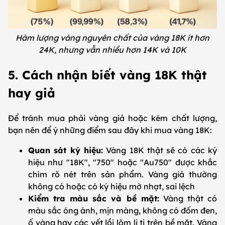
Hàm lượng vàng nguyên chất của vàng 18K ít hơn
24K, nhưng vẫn nhiều hơn 14K và 10K
5. Cách nhận biết vàng 18K thật
hay giả
Để tránh mua phải vàng giả hoặc kém chất lượng,
bạn nên để ý những điểm sau đây khi mua vàng 18K:
Quan sát ký hiệu:
Vàng 18K thật sẽ có các ký
hiệu như "18K", "750" hoặc "Au750" được khắc
chìm rõ nét trên sản phẩm. Vàng giả thường
không có hoặc có ký hiệu mờ nhạt, sai lệch
Kiểm tra màu sắc và bề mặt:
Vàng thật có
màu sắc óng ánh, mịn màng, không có đốm đen,
ố vàng hay các vết lồi lõm li ti trên bề mặt. Vàng