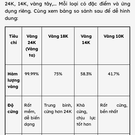
24K, 14K, vàng tây,... Mỗi loại có đặc điểm và ứng
dụng riêng. Cùng xem bảng so sánh sau để dễ hình
dung:
Tiêu
Vàng
Vàng 18K
Vàng
Vàng 10K
chí
24K
14K
(Vàng
ta)
Hàm
99.99%
75%
58.3%
41.7%
lượng
vàng
Độ
Rất
Trung bình,
Khá
Rất cứng,
cứng
mềm,
cứng hơn 24K
cứng,
bền nhất
dễ biến
chịu lực
dạng
tốt hơn