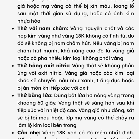
giả hoặc mạ vàng có thể bị xỉn màu, loang lổ
sau một thời gian sử dụng, hoặc có ánh kim
nhựa hóa
Thử với nam châm:
Vàng nguyên chất và các
hợp kim vàng như vàng 18K không có tính từ, do
đó sẽ không bị nam châm hút. Nếu vàng bị nam
châm hút mạnh, khả năng cao đó là vàng giả
hoặc có pha nhiều kim loại không phải vàng
Thử bằng axit nitric:
Vàng thật sẽ không phản
ứng với axit nitric. Vàng giả hoặc các kim loại
khác sẽ chuyển màu như xanh, trắng đục hoặc
bị ăn mòn khi tiếp xúc với axit
Thử bằng lửa:
Dùng bật lửa hơ nóng vàng trong
khoảng 60 giây. Vàng thật sẽ sáng hơn sau khi
tiếp xúc với nhiệt độ cao. Vàng giả như đồng, sắt
sẽ bị tối màu hoặc lớp mạ vàng có thể chảy ra
làm lộ kim loại bên trong
Cắn nhẹ:
Vàng 18K vẫn có độ mềm nhất định.