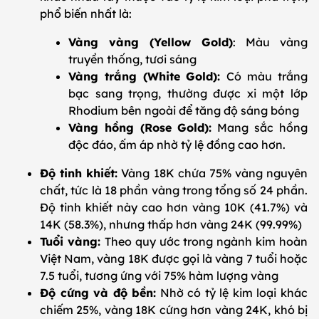
phổ biến nhất là:
Vàng vàng (Yellow Gold)
: Màu vàng
truyền thống, tươi sáng
Vàng trắng (White Gold):
Có màu trắng
bạc sang trọng, thường được xi một lớp
Rhodium bên ngoài để tăng độ sáng bóng
Vàng hồng (Rose Gold):
Mang sắc hồng
độc đáo, ấm áp nhờ tỷ lệ đồng cao hơn.
Độ tinh khiết:
Vàng 18K chứa 75% vàng nguyên
chất, tức là 18 phần vàng trong tổng số 24 phần.
Độ tinh khiết này cao hơn vàng 10K (41.7%) và
14K (58.3%), nhưng thấp hơn vàng 24K (99.99%)
Tuổi vàng:
Theo quy ước trong ngành kim hoàn
Việt Nam, vàng 18K được gọi là vàng 7 tuổi hoặc
7.5 tuổi, tương ứng với 75% hàm lượng vàng
Độ cứng và độ bền:
Nhờ có tỷ lệ kim loại khác
chiếm 25%, vàng 18K cứng hơn vàng 24K, khó bị