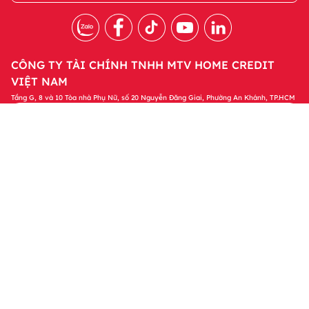
CÔNG TY TÀI CHÍNH TNHH MTV HOME CREDIT
VIỆT NAM
Tầng G, 8 và 10 Tòa nhà Phụ Nữ, số 20 Nguyễn Đăng Giai, Phường An Khánh, TP.HCM
Tải ứng dụng Home Credit
Tải ngay
Để quản lý khoản vay và nhận các ưu đãi độc
quyền trên ứng dụng Home Credit
Sản phẩm
Tin tức & Hỗ trợ
Thông tin khác
© 2023 Bản quyền thuộc về Công ty Tài chính TNHH MTV Home