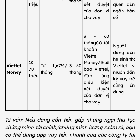
tháng
triệu
xét duyệt
quen dùng
của đơn vị
ngân hàng
cho vay
số
3 - 60
thángCó tài
Người
khoản
đang dùng
Viettel
hệ sinh thái
10-
Money/thuê
Viettel
Từ 1,67%/
3 - 60
Viettel và
70
bao Viettel,
Money
tháng
tháng
muốn đăng
triệu
đáp ứng
ký vay trên
điều kiện
cùng ứng
xét duyệt
dụng
của đơn vị
cho vay
Tư vấn: Nếu đang cần tiền gấp nhưng ngại thủ tục
chứng minh tài chính/chứng minh lương rườm rà, bạn
có thể dùng app vay tiền nhanh của các công ty tài