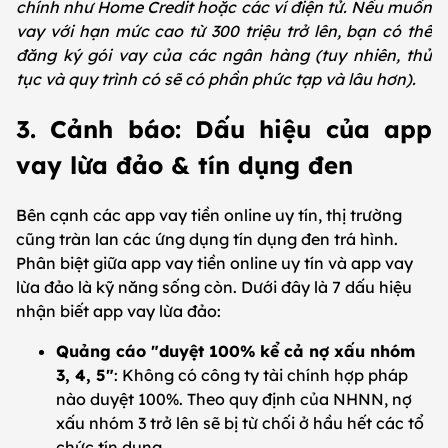
chính như Home Credit hoặc các ví điện tử. Nếu muốn
vay với hạn mức cao từ 300 triệu trở lên, bạn có thể
đăng ký gói vay của các ngân hàng (tuy nhiên, thủ
tục và quy trình có sẽ có phần phức tạp và lâu hơn).
3. Cảnh báo: Dấu hiệu của app
vay lừa đảo & tín dụng đen
Bên cạnh các app vay tiền online uy tín, thị trường
cũng tràn lan các ứng dụng tín dụng đen trá hình.
Phân biệt giữa app vay tiền online uy tín và app vay
lừa đảo là kỹ năng sống còn. Dưới đây là 7 dấu hiệu
nhận biết app vay lừa đảo:
Quảng cáo "duyệt 100% kể cả nợ xấu nhóm
3, 4, 5"
: Không có công ty tài chính hợp pháp
nào duyệt 100%. Theo quy định của NHNN, nợ
xấu nhóm 3 trở lên sẽ bị từ chối ở hầu hết các tổ
chức tín dụng.