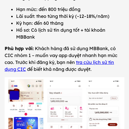
Hạn mức: đến 800 triệu đồng
Lãi suất: theo từng thời kỳ (~12–18%/năm)
Kỳ hạn: đến 60 tháng
Hồ sơ: Có lịch sử tín dụng tốt + tài khoản
MBBank
Phù hợp với:
Khách hàng đã sử dụng MBBank, có
CIC nhóm 1 – muốn vay app duyệt nhanh hạn mức
cao. Trước khi đăng ký, bạn nên
tra cứu lịch sử tín
dụng CIC
để biết khả năng được duyệt.