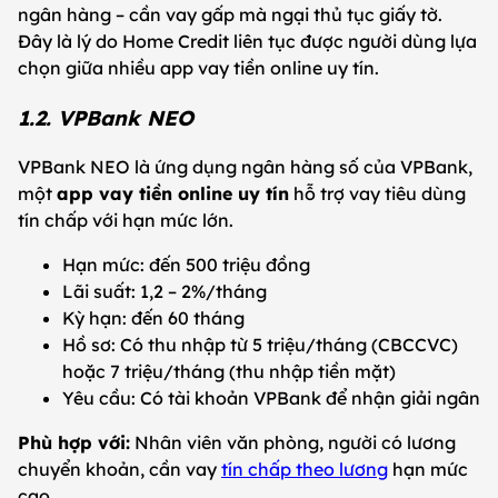
ngân hàng – cần vay gấp mà ngại thủ tục giấy tờ.
Đây là lý do Home Credit liên tục được người dùng lựa
chọn giữa nhiều app vay tiền online uy tín.
1.2. VPBank NEO
VPBank NEO là ứng dụng ngân hàng số của VPBank,
một
app vay tiền online uy tín
hỗ trợ vay tiêu dùng
tín chấp với hạn mức lớn.
Hạn mức: đến 500 triệu đồng
Lãi suất: 1,2 – 2%/tháng
Kỳ hạn: đến 60 tháng
Hồ sơ: Có thu nhập từ 5 triệu/tháng (CBCCVC)
hoặc 7 triệu/tháng (thu nhập tiền mặt)
Yêu cầu: Có tài khoản VPBank để nhận giải ngân
Phù hợp với:
Nhân viên văn phòng, người có lương
chuyển khoản, cần vay
tín chấp theo lương
hạn mức
cao.