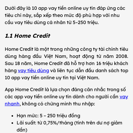
Dưới đây là 10 app vay tiền online uy tín đáp ứng các
tiêu chí này, sắp xếp theo mức độ phù hợp với nhu
cầu vay tiêu dùng cá nhân từ 5–250 triệu.
1.1 Home Credit
Home Credit là một trong những công ty tài chính tiêu
dùng hàng đầu Việt Nam, hoạt động từ năm 2008.
Sau 18 năm, Home Credit đã hỗ trợ hơn 16 triệu khách
hàng
vay tiêu dùng
và liên tục dẫn đầu danh sách top
10 app vay tiền online uy tín tại Việt Nam.
App Home Credit là lựa chọn đáng cân nhắc trong số
các app vay tiền online uy tín dành cho người cần
vay
nhanh
, không có chứng minh thu nhập:
Hạn mức: 5 – 250 triệu đồng
Lãi suất: từ 0,75%/tháng (tính trên dư nợ giảm
dần)