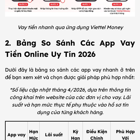
Vay tiền nhanh qua ứng dụng Viettel Money
2. Bảng So Sánh Các App Vay
Tiền Online Uy Tín 2026
Dưới đây là bảng so sánh các app vay nhanh ở trên
để bạn xem xét và chọn được giải pháp phù hợp nhất:
*Số liệu cập nhật tháng 4/2026, dựa trên thông tin
công khai trên website của các đơn vị cho vay. Lãi
suất và hạn mức thực tế phụ thuộc vào hồ sơ tín
dụng của từng khách hàng.
Hạn
Kỳ
Điều Kiện
Phù Hợp
App vay
Lãi suất
Mức
Hạn
Chính
Với