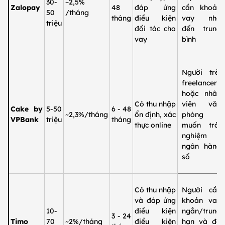
30-
~2,5%
Zalopay
48
đáp ứng
cần khoản
50
/tháng
tháng
điều kiện
vay nhỏ
triệu
đối tác cho
đến trung
vay
bình
Người trẻ,
freelancer
hoặc nhân
Có thu nhập
viên văn
Cake by
5-50
6 - 48
~2,3%/tháng
ổn định, xác
phòng
VPBank
triệu
tháng
thực online
muốn trải
nghiệm
ngân hàng
số
Có thu nhập
Người cần
và đáp ứng
khoản vay
10-
điều kiện
ngắn/trung
3 - 24
Timo
70
~2%/tháng
điều kiện
hạn và đã