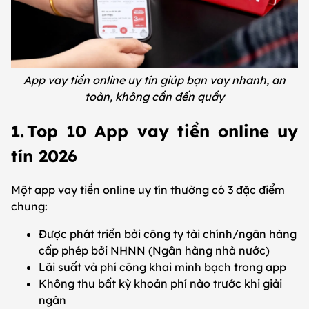
App vay tiền online uy tín giúp bạn vay nhanh, an
toàn, không cần đến quầy
1. Top 10 App vay tiền online uy
tín 2026
Một app vay tiền online uy tín thường có 3 đặc điểm
chung:
Được phát triển bởi công ty tài chính/ngân hàng
cấp phép bởi NHNN (Ngân hàng nhà nước)
Lãi suất và phí công khai minh bạch trong app
Không thu bất kỳ khoản phí nào trước khi giải
ngân