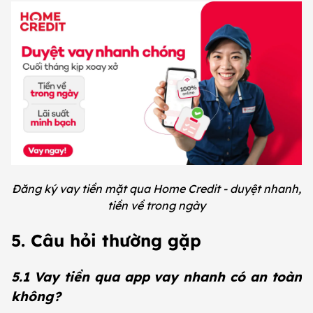
Đăng ký vay tiền mặt qua Home Credit - duyệt nhanh,
tiền về trong ngày
5. Câu hỏi thường gặp
5.1 Vay tiền qua app vay nhanh có an toàn
không?