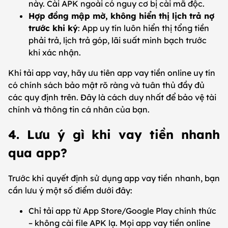
này. Cài APK ngoài có nguy cơ bị cài mã độc.
Hợp đồng mập mờ, không hiển thị lịch trả nợ
trước khi ký
: App uy tín luôn hiển thị tổng tiền
phải trả, lịch trả góp, lãi suất minh bạch trước
khi xác nhận.
Khi tải app vay, hãy ưu tiên app vay tiền online uy tín
có chính sách bảo mật rõ ràng và tuân thủ đầy đủ
các quy định trên. Đây là cách duy nhất để bảo vệ tài
chính và thông tin cá nhân của bạn.
4. Lưu ý gì khi vay tiền nhanh
qua app?
Trước khi quyết định sử dụng app vay tiền nhanh, bạn
cần lưu ý một số điểm dưới đây:
Chỉ tải app từ App Store/Google Play chính thức
– không cài file APK lạ. Mọi app vay tiền online