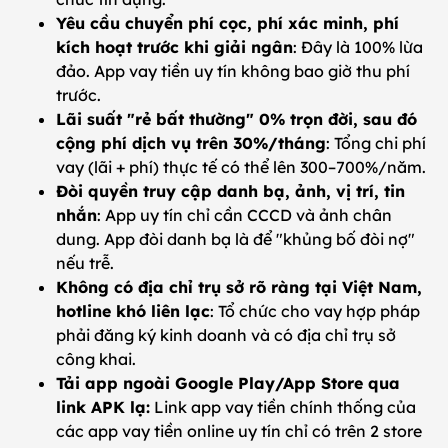
Yêu cầu chuyển phí cọc, phí xác minh, phí
kích hoạt trước khi giải ngân
: Đây là 100% lừa
đảo. App vay tiền uy tín không bao giờ thu phí
trước.
Lãi suất "rẻ bất thường" 0% trọn đời, sau đó
cộng phí dịch vụ trên 30%/tháng
: Tổng chi phí
vay (lãi + phí) thực tế có thể lên 300–700%/năm.
Đòi quyền truy cập danh bạ, ảnh, vị trí, tin
nhắn
: App uy tín chỉ cần CCCD và ảnh chân
dung. App đòi danh bạ là để "khủng bố đòi nợ"
nếu trễ.
Không có địa chỉ trụ sở rõ ràng tại Việt Nam,
hotline khó liên lạc
: Tổ chức cho vay hợp pháp
phải đăng ký kinh doanh và có địa chỉ trụ sở
công khai.
Tải app ngoài Google Play/App Store qua
link APK lạ:
Link app vay tiền chính thống của
các app vay tiền online uy tín chỉ có trên 2 store