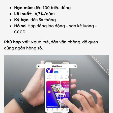
Hạn mức
: đến 100 triệu đồng
Lãi suất
: ~6,7%/năm
Kỳ hạn
: đến 36 tháng
Hồ sơ
: Hợp đồng lao động + sao kê lương +
CCCD
Phù hợp với:
Người trẻ, dân văn phòng, đã quen
dùng ngân hàng số.