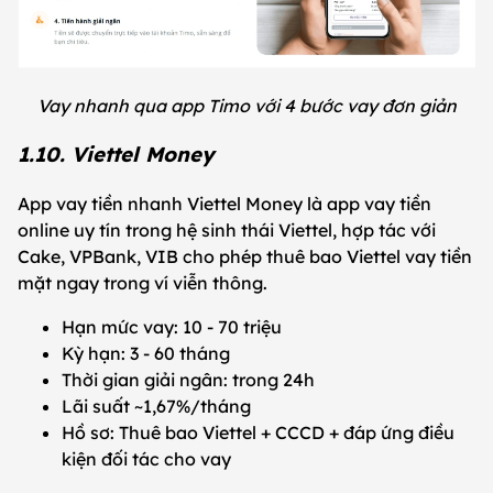
Vay nhanh qua app Timo với 4 bước vay đơn giản
1.10. Viettel Money
App vay tiền nhanh Viettel Money là app vay tiền
online uy tín trong hệ sinh thái Viettel, hợp tác với
Cake, VPBank, VIB cho phép thuê bao Viettel vay tiền
mặt ngay trong ví viễn thông.
Hạn mức vay: 10 - 70 triệu
Kỳ hạn: 3 - 60 tháng
Thời gian giải ngân: trong 24h
Lãi suất ~1,67%/tháng
Hồ sơ: Thuê bao Viettel + CCCD + đáp ứng điều
kiện đối tác cho vay