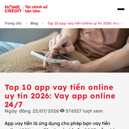
Trang chủ
Blog
Top 10 app vay tiền online uy tín 2026: Vay app 
Top 10 app vay tiền online
uy tín 2026: Vay app online
24/7
Ngày đăng
23/07/2026
576527
lượt xem
App vay tiền là ứng dụng cho phép bạn vay tiền