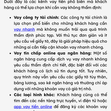
Dưới đây là các kênh vay tiền phổ biến mà khách
hàng có thể lựa chọn khi cần vay không thẩm định:
Vay công ty tài chính:
Các công ty tài chính là
lựa chọn phổ biến cho những khách hàng cần
vay nhanh
mà không muốn trải qua quá trình
thẩm định phức tạp. Với thủ tục đơn giản và ít
yêu cầu về giấy tờ, đây là giải pháp hiệu quả cho
những ai cần tiếp cận khoản vay nhanh chóng.
Vay tín chấp online qua ngân hàng:
Một số
ngân hàng cung cấp dịch vụ vay nhanh không
yêu cầu thẩm định chi tiết, đặc biệt đối với các
khách hàng có lịch sử tín dụng tốt. Tuy nhiên,
quy trình này vẫn yêu cầu các giấy tờ tùy thân,
bảng lương, sao kê ngân hàng và thường chỉ áp
dụng với những khoản vay có giá trị nhỏ.
Các loại hình khác:
Khách hàng cũng có thể
tìm đến các nền tảng trực tuyến, ví điện tử hoặc
app vay tiền online
để đăng ký các khoản vay