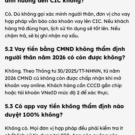
ảnh hưởng đến CIC không?
Có. Dù không gọi xác minh người thân, đơn vị cho vay
hợp pháp vẫn báo cáo khoản vay lên CIC. Nếu khách
hàng trả đúng hạn, lịch sử tín dụng sẽ tốt lên. Nếu
chậm trả, sẽ bị ghi nhận nợ xấu.
5.2 Vay tiền bằng CMND không thẩm định
người thân năm 2026 có còn được không?
Không. Theo Thông tư 30/2025/TT-NHNN, từ năm
2026 CMND cũ không còn được chấp nhận khi mở
khoản vay online. Khách hàng cần CCCD gắn chip
hoặc tài khoản VNeID mức độ 2 để xác thực.
5.3 Có app vay tiền không thẩm định nào
duyệt 100% không?
Không có. Mọi đơn vị hợp pháp đều phải kiểm tra ít