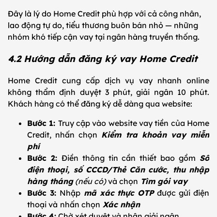
Đây là lý do Home Credit phù hợp với cả công nhân,
lao động tự do, tiểu thương buôn bán nhỏ — những
nhóm khó tiếp cận vay tại ngân hàng truyền thống.
4.2 Hướng dẫn đăng ký vay Home Credit
Home Credit cung cấp dịch vụ vay nhanh online
không thẩm định duyệt 3 phút, giải ngân 10 phút.
Khách hàng có thể đăng ký dễ dàng qua website:
Bước 1:
Truy cập vào website vay tiền của Home
Credit, nhấn chọn
Kiểm tra khoản vay miễn
phí
Bước 2:
Điền thông tin cần thiết bao gồm
Số
điện thoại, số CCCD/Thẻ Căn cước, thu nhập
hàng tháng
(nếu có)
và chọn
Tìm gói vay
Bước 3:
Nhập
mã xác thực OTP
được gửi điện
thoại và
nhấn chọn
Xác nhận
Bước 4:
Chờ xét duyệt và nhận giải ngân.