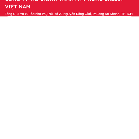
VIỆT NAM
Tầng G, 8 và 10 Tòa nhà Phụ Nữ, số 20 Nguyễn Đăng Giai, Phường An Khánh, TP.HCM
Tải ứng dụng Home Credit
Tải ngay
Để quản lý khoản vay và nhận các ưu đãi độc
quyền trên ứng dụng Home Credit
Sản phẩm
Tin tức & Hỗ trợ
Thông tin khác
© 2023 Bản quyền thuộc về Công ty Tài chính TNHH MTV Home
Credit Việt Nam. Bằng việc truy cập vào website này, tôi đồng ý
với các Chính sách của Home Credit liên quan đến việc xử lý dữ
liệu cá nhân của tôi.