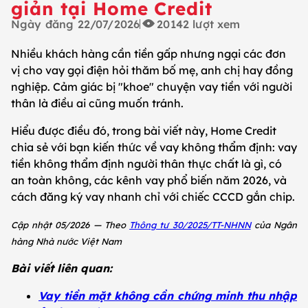
giản tại Home Credit
Ngày đăng
22/07/2026
20142
lượt xem
Nhiều khách hàng cần tiền gấp nhưng ngại các đơn
vị cho vay gọi điện hỏi thăm bố mẹ, anh chị hay đồng
nghiệp. Cảm giác bị "khoe" chuyện vay tiền với người
thân là điều ai cũng muốn tránh.
Hiểu được điều đó, trong bài viết này, Home Credit
chia sẻ với bạn kiến thức về vay không thẩm định: vay
tiền không thẩm định người thân thực chất là gì, có
an toàn không, các kênh vay phổ biến năm 2026, và
cách đăng ký vay nhanh chỉ với chiếc CCCD gắn chip.
Cập nhật 05/2026 — Theo
Thông tư 30/2025/TT-NHNN
của Ngân
hàng Nhà nước Việt Nam
Bài viết liên quan:
Vay tiền mặt không cần chứng minh thu nhập