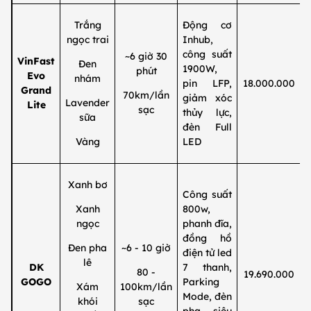
Trắng
Động cơ
ngọc trai
Inhub,
công suất
~6 giờ 30
VinFast
Đen
1900W,
phút
Evo
nhám
pin LFP,
18.000.000
Grand
70km/lần
giảm xóc
Lavender
Lite
sạc
thủy lực,
sữa
đèn Full
Vàng
LED
Xanh bơ
Công suất
Xanh
800w,
ngọc
phanh đĩa,
đồng hồ
Đen pha
~6 - 10 giờ
điện tử led
lê
DK
7 thanh,
80 -
19.690.000
GOGO
Parking
Xám
100km/lần
Mode, đèn
khói
sạc