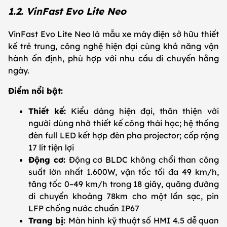
1.2. VinFast Evo Lite Neo
VinFast Evo Lite Neo là mẫu xe máy điện sở hữu thiết
kế trẻ trung, công nghệ hiện đại cùng khả năng vận
hành ổn định, phù hợp với nhu cầu di chuyển hằng
ngày.
Điểm nổi bật:
Thiết kế:
Kiểu dáng hiện đại, thân thiện với
người dùng nhờ thiết kế công thái học; hệ thống
đèn full LED kết hợp đèn pha projector; cốp rộng
17 lít tiện lợi
Động cơ:
Động cơ BLDC không chổi than công
suất lớn nhất 1.600W, vận tốc tối đa 49 km/h,
tăng tốc 0–49 km/h trong 18 giây, quãng đường
di chuyển khoảng 78km cho một lần sạc, pin
LFP chống nước chuẩn IP67
Trang bị:
Màn hình kỹ thuật số HMI 4.5 dễ quan