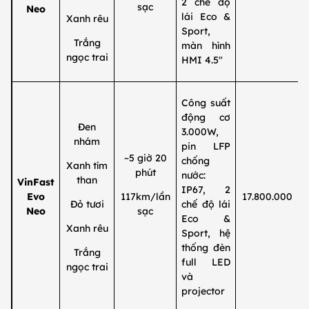
2 chế độ
sạc
Neo
lái Eco &
Xanh rêu
Sport,
Trắng
màn hình
ngọc trai
HMI 4.5"
Công suất
động cơ
Đen
3.000W,
nhám
pin LFP
~5 giờ 20
chống
Xanh tím
phút
nước:
than
VinFast
IP67, 2
Evo
117km/lần
17.800.000
Đỏ tươi
chế độ lái
Neo
sạc
Eco &
Xanh rêu
Sport, hệ
thống đèn
Trắng
full LED
ngọc trai
và
projector