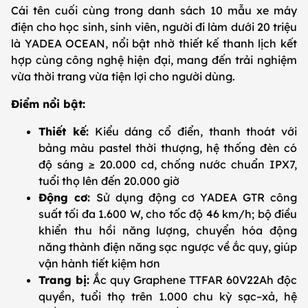
Cái tên cuối cùng trong danh sách 10 mẫu xe máy
điện cho học sinh, sinh viên, người đi làm dưới 20 triệu
là YADEA OCEAN, nổi bật nhờ thiết kế thanh lịch kết
hợp cùng công nghệ hiện đại, mang đến trải nghiệm
vừa thời trang vừa tiện lợi cho người dùng.
Điểm nổi bật:
Thiết kế:
Kiểu dáng cổ điển, thanh thoát với
bảng màu pastel thời thượng, hệ thống đèn có
độ sáng ≥ 20.000 cd, chống nước chuẩn IPX7,
tuổi thọ lên đến 20.000 giờ
Động cơ:
Sử dụng động cơ YADEA GTR công
suất tối đa 1.600 W, cho tốc độ 46 km/h; bộ điều
khiển thu hồi năng lượng, chuyển hóa động
năng thành điện năng sạc ngược về ắc quy, giúp
vận hành tiết kiệm hơn
Trang bị:
Ắc quy Graphene TTFAR 60V22Ah độc
quyền, tuổi thọ trên 1.000 chu kỳ sạc–xả, hệ