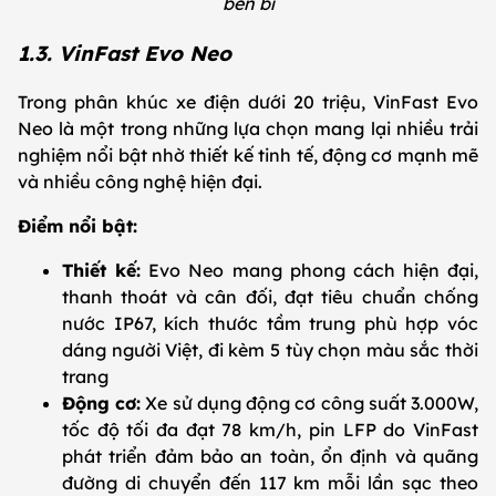
bền bỉ
1.3. VinFast Evo Neo
Trong phân khúc xe điện dưới 20 triệu, VinFast Evo
Neo là một trong những lựa chọn mang lại nhiều trải
nghiệm nổi bật nhờ thiết kế tinh tế, động cơ mạnh mẽ
và nhiều công nghệ hiện đại.
Điểm nổi bật:
Thiết kế:
Evo Neo mang phong cách hiện đại,
thanh thoát và cân đối, đạt tiêu chuẩn chống
nước IP67, kích thước tầm trung phù hợp vóc
dáng người Việt, đi kèm 5 tùy chọn màu sắc thời
trang
Động cơ:
Xe sử dụng động cơ công suất 3.000W,
tốc độ tối đa đạt 78 km/h, pin LFP do VinFast
phát triển đảm bảo an toàn, ổn định và quãng
đường di chuyển đến 117 km mỗi lần sạc theo