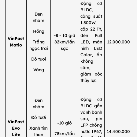
Động cơ
BLDC,
Đen
công suất
nhám
1.500W,
cốp 22 lít,
Hồng
~8 - 10 giờ
đèn Full
VinFast
Trắng
82km/lần
LED, màn
12.000.000
Motio
ngọc trai
sạc
hình LED
Color, lốp
Đỏ tươi
không
săm,
Vàng
giảm xóc
thủy lực
Động cơ
Đen
BLDC gắn
nhám
vành bánh
Đỏ tươi
sau, pin
VinFast
~10 giờ
LFP chống
Evo
Xanh tím
nước IP67,
14.400.000
78km/lần
Lite
than