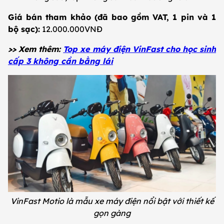
Giá bán tham khảo (đã bao gồm VAT, 1 pin và 1
bộ sạc):
12.000.000VNĐ
>> Xem thêm:
Top xe máy điện VinFast cho học sinh
cấp 3 không cần bằng lái
VinFast Motio là mẫu xe máy điện nổi bật với thiết kế
gọn gàng