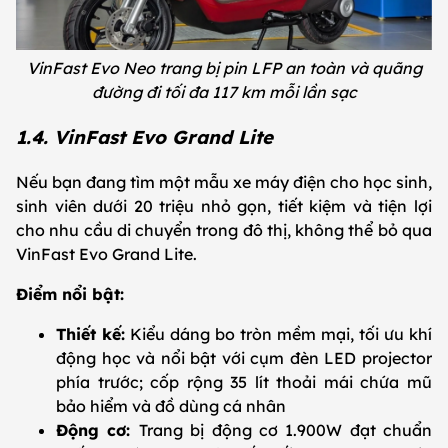
VinFast Evo Neo trang bị pin LFP an toàn và quãng
đường đi tối đa 117 km mỗi lần sạc
1.4. VinFast Evo Grand Lite
Nếu bạn đang tìm một mẫu xe máy điện cho học sinh,
sinh viên dưới 20 triệu nhỏ gọn, tiết kiệm và tiện lợi
cho nhu cầu di chuyển trong đô thị, không thể bỏ qua
VinFast Evo Grand Lite.
Điểm nổi bật:
Thiết kế:
Kiểu dáng bo tròn mềm mại, tối ưu khí
động học và nổi bật với cụm đèn LED projector
phía trước; cốp rộng 35 lít thoải mái chứa mũ
bảo hiểm và đồ dùng cá nhân
Động cơ:
Trang bị động cơ 1.900W đạt chuẩn