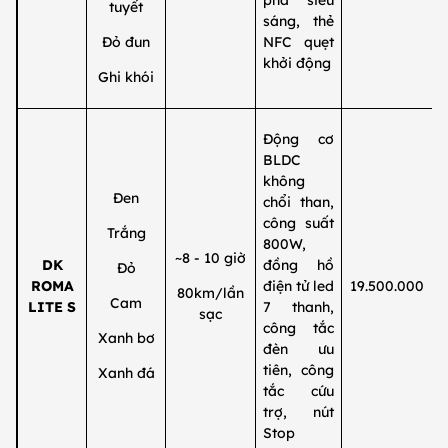
pha siêu
tuyết
sáng, thẻ
Đỏ đun
NFC quẹt
khởi động
Ghi khói
Động cơ
BLDC
không
Đen
chổi than,
công suất
Trắng
800W,
~8 - 10 giờ
DK
đồng hồ
Đỏ
ROMA
điện tử led
19.500.000
80km/lần
Cam
LITE S
7 thanh,
sạc
công tắc
Xanh bơ
đèn ưu
tiên, công
Xanh đá
tắc cứu
trợ, nút
Stop