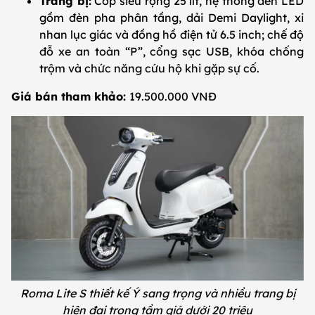
Trang bị:
Cốp siêu rộng 25 lít, hệ thống đèn LED
gồm đèn pha phân tầng, dải Demi Daylight, xi
nhan lục giác và đồng hồ điện tử 6.5 inch; chế độ
đỗ xe an toàn “P”, cổng sạc USB, khóa chống
trộm và chức năng cứu hộ khi gặp sự cố.
Giá bán tham khảo:
19.500.000 VNĐ
Roma Lite S thiết kế Ý sang trọng và nhiều trang bị
hiện đại trong tầm giá dưới 20 triệu