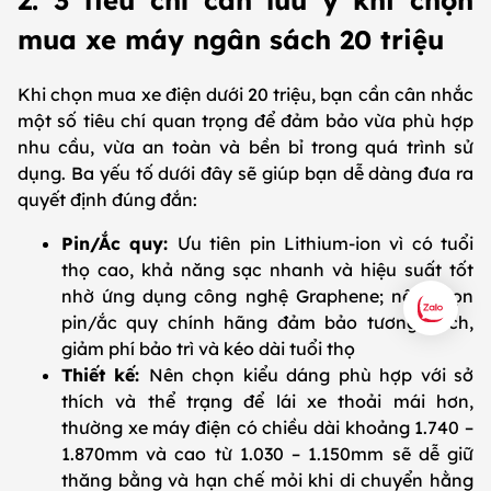
2. 3 tiêu chí cần lưu ý khi chọn
mua xe máy ngân sách 20 triệu
Khi chọn mua xe điện dưới 20 triệu, bạn cần cân nhắc
một số tiêu chí quan trọng để đảm bảo vừa phù hợp
nhu cầu, vừa an toàn và bền bỉ trong quá trình sử
dụng. Ba yếu tố dưới đây sẽ giúp bạn dễ dàng đưa ra
quyết định đúng đắn:
Pin/Ắc quy:
Ưu tiên pin Lithium-ion vì có tuổi
thọ cao, khả năng sạc nhanh và hiệu suất tốt
nhờ ứng dụng công nghệ Graphene; nên chọn
pin/ắc quy chính hãng đảm bảo tương thích,
giảm phí bảo trì và kéo dài tuổi thọ
Thiết kế:
Nên chọn kiểu dáng phù hợp với sở
thích và thể trạng để lái xe thoải mái hơn,
thường xe máy điện có chiều dài khoảng 1.740 –
1.870mm và cao từ 1.030 – 1.150mm sẽ dễ giữ
thăng bằng và hạn chế mỏi khi di chuyển hằng