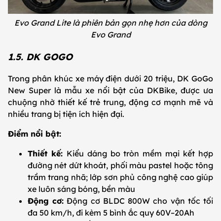
Evo Grand Lite là phiên bản gọn nhẹ hơn của dòng
Evo Grand
1.5. DK GOGO
Trong phân khúc xe máy điện dưới 20 triệu, DK GoGo
New Super là mẫu xe nổi bật của DKBike, được ưa
chuộng nhờ thiết kế trẻ trung, động cơ mạnh mẽ và
nhiều trang bị tiện ích hiện đại.
Điểm nổi bật:
Thiết kế:
Kiểu dáng bo tròn mềm mại kết hợp
đường nét dứt khoát, phối màu pastel hoặc tông
trầm trang nhã; lớp sơn phủ công nghệ cao giúp
xe luôn sáng bóng, bền màu
Động cơ:
Động cơ BLDC 800W cho vận tốc tối
đa 50 km/h, đi kèm 5 bình ắc quy 60V–20Ah