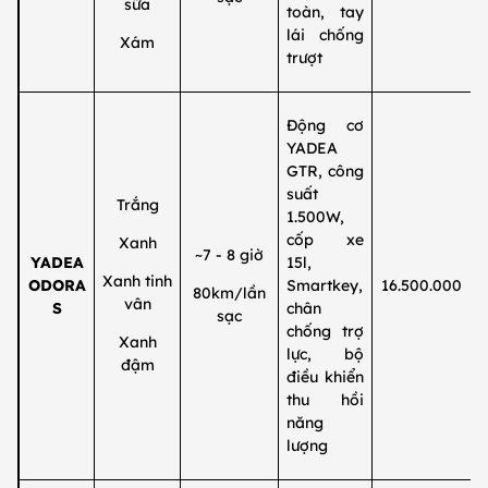
sữa
toàn, tay
lái chống
Xám
trượt
Động cơ
YADEA
GTR, công
suất
Trắng
1.500W,
cốp xe
Xanh
~7 - 8 giờ
YADEA
15l,
Xanh tinh
ODORA
Smartkey,
16.500.000
80km/lần
vân
S
chân
sạc
chống trợ
Xanh
lực, bộ
đậm
điều khiển
thu hồi
năng
lượng