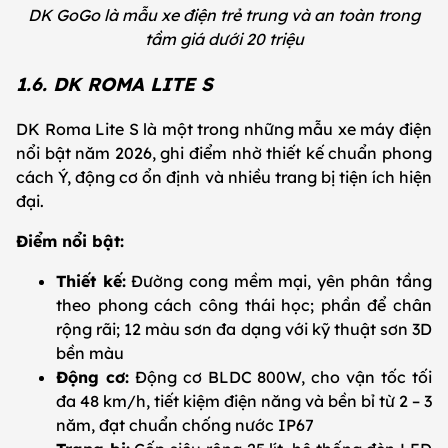
DK GoGo là mẫu xe điện trẻ trung và an toàn trong
tầm giá dưới 20 triệu
1.6. DK ROMA LITE S
DK Roma Lite S là một trong những mẫu xe máy điện
nổi bật năm 2026, ghi điểm nhờ thiết kế chuẩn phong
cách Ý, động cơ ổn định và nhiều trang bị tiện ích hiện
đại.
Điểm nổi bật:
Thiết kế:
Đường cong mềm mại, yên phân tầng
theo phong cách công thái học; phần để chân
rộng rãi; 12 màu sơn đa dạng với kỹ thuật sơn 3D
bền màu
Động cơ:
Động cơ BLDC 800W, cho vận tốc tối
đa 48 km/h, tiết kiệm điện năng và bền bỉ từ 2 – 3
năm, đạt chuẩn chống nước IP67