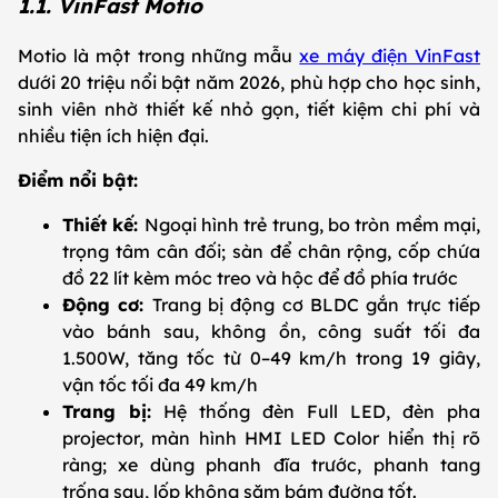
1.1. VinFast Motio
Motio là một trong những mẫu
xe máy điện VinFast
dưới 20 triệu nổi bật năm 2026, phù hợp cho học sinh,
sinh viên nhờ thiết kế nhỏ gọn, tiết kiệm chi phí và
nhiều tiện ích hiện đại.
Điểm nổi bật:
Thiết kế:
Ngoại hình trẻ trung, bo tròn mềm mại,
trọng tâm cân đối; sàn để chân rộng, cốp chứa
đồ 22 lít kèm móc treo và hộc để đồ phía trước
Động cơ:
Trang bị động cơ BLDC gắn trực tiếp
vào bánh sau, không ồn, công suất tối đa
1.500W, tăng tốc từ 0–49 km/h trong 19 giây,
vận tốc tối đa 49 km/h
Trang bị:
Hệ thống đèn Full LED, đèn pha
projector, màn hình HMI LED Color hiển thị rõ
ràng; xe dùng phanh đĩa trước, phanh tang
trống sau, lốp không săm bám đường tốt.