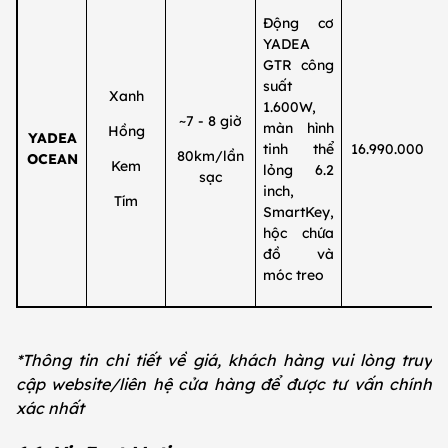
Động cơ
YADEA
GTR công
suất
Xanh
1.600W,
~7 - 8 giờ
màn hình
Hồng
YADEA
tinh thể
16.990.000
80km/lần
OCEAN
Kem
lỏng 6.2
sạc
inch,
Tím
SmartKey,
hộc chứa
đồ và
móc treo
*Thông tin chi tiết về giá, khách hàng vui lòng truy
cập website/liên hệ cửa hàng để được tư vấn chính
xác nhất