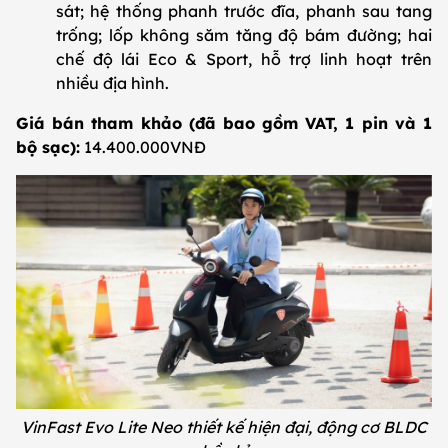
sát; hệ thống phanh trước đĩa, phanh sau tang
trống; lốp không săm tăng độ bám đường; hai
chế độ lái Eco & Sport, hỗ trợ linh hoạt trên
nhiều địa hình.
Giá bán tham khảo (đã bao gồm VAT, 1 pin và 1
bộ sạc):
14.400.000VNĐ
VinFast Evo Lite Neo thiết kế hiện đại, động cơ BLDC