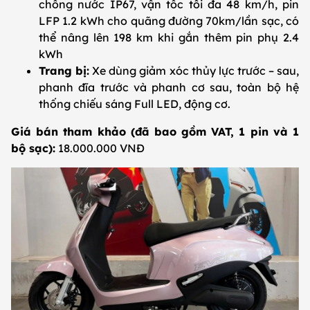
chống nước IP67, vận tốc tối đa 48 km/h, pin
LFP 1.2 kWh cho quãng đường 70km/lần sạc, có
thể nâng lên 198 km khi gắn thêm pin phụ 2.4
kWh
Trang bị:
Xe dùng giảm xóc thủy lực trước – sau,
phanh đĩa trước và phanh cơ sau, toàn bộ hệ
thống chiếu sáng Full LED, động cơ.
Giá bán tham khảo (đã bao gồm VAT, 1 pin và 1
bộ sạc):
18.000.000 VNĐ