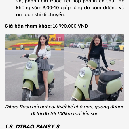
xa, phanh đĩa trước kết hợp phanh cơ sau, lốp
không săm 3.00-10 giúp tăng độ bám đường và
an toàn khi di chuyển.
Giá bán tham khảo:
18.990.000 VNĐ
Dibao Rosa nổi bật với thiết kế nhỏ gọn, quãng đường
đi tối đa tới 100km mỗi lần sạc
1.8. DIBAO PANSY S