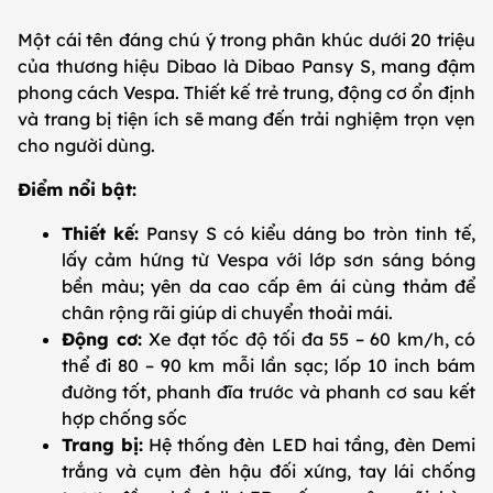
Một cái tên đáng chú ý trong phân khúc dưới 20 triệu
của thương hiệu Dibao là Dibao Pansy S, mang đậm
phong cách Vespa. Thiết kế trẻ trung, động cơ ổn định
và trang bị tiện ích sẽ mang đến trải nghiệm trọn vẹn
cho người dùng.
Điểm nổi bật:
Thiết kế:
Pansy S có kiểu dáng bo tròn tinh tế,
lấy cảm hứng từ Vespa với lớp sơn sáng bóng
bền màu; yên da cao cấp êm ái cùng thảm để
chân rộng rãi giúp di chuyển thoải mái.
Động cơ:
Xe đạt tốc độ tối đa 55 – 60 km/h, có
thể đi 80 – 90 km mỗi lần sạc; lốp 10 inch bám
đường tốt, phanh đĩa trước và phanh cơ sau kết
hợp chống sốc
Trang bị:
Hệ thống đèn LED hai tầng, đèn Demi
trắng và cụm đèn hậu đối xứng, tay lái chống