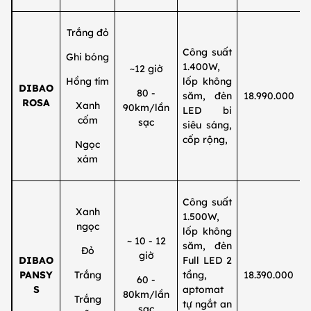
Trắng đỏ
Công suất
Ghi bóng
1.400W,
~12 giờ
Hồng tím
lốp không
DIBAO
80 -
săm, đèn
18.990.000
ROSA
Xanh
90km/lần
LED bi
cốm
sạc
siêu sáng,
cốp rộng,
Ngọc
xám
Công suất
Xanh
1.500W,
ngọc
lốp không
~ 10 - 12
săm, đèn
Đỏ
giờ
DIBAO
Full LED 2
PANSY
Trắng
tầng,
18.390.000
60 -
S
aptomat
80km/lần
Trắng
tự ngắt an
sạc