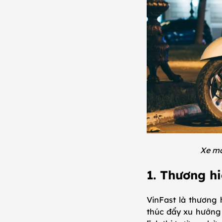
Xe má
1. Thương h
VinFast là thương 
thúc đẩy xu hướng 