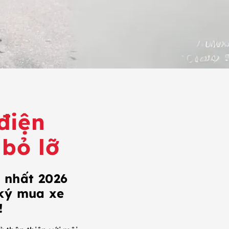
điện
 bỏ lỡ
 nhất 2026
 ký mua xe
!