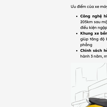
Ưu điểm của xe máy
Công nghệ hi
205km sau một
điều kiện ngậ
Khung xe bền
giúp tăng độ 
phẳng
Chính sách hỗ
hành 3 năm, ma