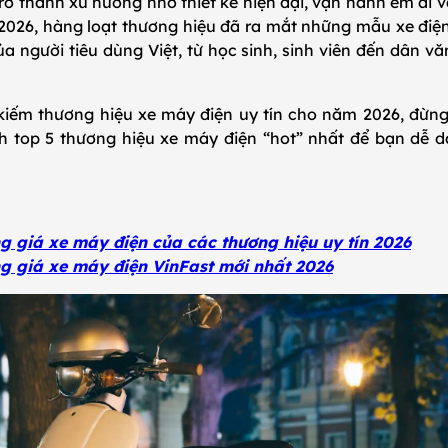
ở thành xu hướng nhờ thiết kế hiện đại, vận hành êm ái v
2026, hàng loạt thương hiệu đã ra mắt những mẫu xe điệ
 người tiêu dùng Việt, từ học sinh, sinh viên đến dân vă
iếm thương hiệu xe máy điện uy tín cho năm 2026, đừng
h top 5 thương hiệu xe máy điện “hot” nhất để bạn dễ d
 giá xe máy điện của các thương hiệu uy tín 2026
g giá xe máy điện VinFast mới nhất 2026