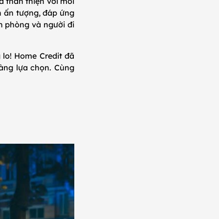
à thân thiện với môi
n ấn tượng, đáp ứng
n phòng và người đi
 lo! Home Credit đã
àng lựa chọn. Cùng