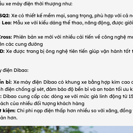
u xe máy điện thời thượng như:
 SQ2:
Xe có thiết kế mềm mại, sang trọng, phù hợp với cả
 Leo:
Mẫu xe với kiểu dáng thể thao, năng động, được giới 
ross:
Phiên bản xe mới với nhiều cải tiến về công nghệ m
rên các cung đường
D:
Xe được trang bị ông nghệ tiên tiến giúp vận hành tốt 
 điện Dibao:
ền bỉ:
Xe máy điện Dibao có khung xe bằng hợp kim cao cấp
nh điện chống gỉ sét, đảm bảo độ bền bỉ và an toàn tối ưu 
ý:
Dibao cung cấp các dòng xe với mức giá linh động từ 15
sách của nhiều đối tượng khách hàng
ết kiệm:
Chi phí nạp điện thấp hơn nhiều so với xăng, đồng
giản hơn.