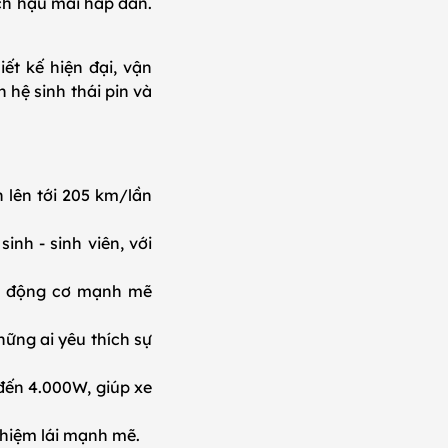
ách hậu mãi hấp dẫn.
ết kế hiện đại, vận
 hệ sinh thái pin và
 lên tới 205 km/lần
inh - sinh viên, với
ữu động cơ mạnh mẽ
hững ai yêu thích sự
đến 4.000W, giúp xe
ghiệm lái mạnh mẽ.