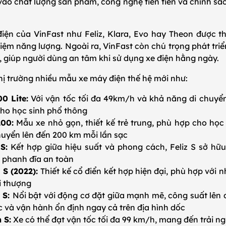
 vào chất lượng sản phẩm, công nghệ tiên tiến và chính s
ện của VinFast như Feliz, Klara, Evo hay Theon được thi
kiệm năng lượng. Ngoài ra, VinFast còn chú trọng phát triển
, giúp người dùng an tâm khi sử dụng xe điện hằng ngày.
hị trường nhiều mẫu xe máy điện thế hệ mới như:
0 Lite:
Với vận tốc tối đa 49km/h và khả năng di chuyển
cho học sinh phổ thông
200:
Mẫu xe nhỏ gọn, thiết kế trẻ trung, phù hợp cho học s
huyển lên đến 200 km mỗi lần sạc
S:
Kết hợp giữa hiệu suất và phong cách, Feliz S sở h
 phanh đĩa an toàn
 S (2022):
Thiết kế cổ điển kết hợp hiện đại, phù hợp với n
ời thượng
 S:
Nổi bật với động cơ đặt giữa mạnh mẽ, công suất lên 
c và vận hành ổn định ngay cả trên địa hình dốc
 S:
Xe có thể đạt vận tốc tối đa 99 km/h, mang đến trải n