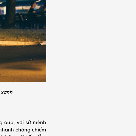
g xanh
ngroup, với sứ mệnh
ã nhanh chóng chiếm