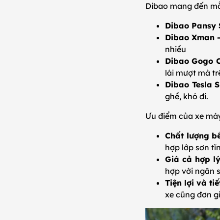
Dibao mang đến mẫ
Dibao Pansy
Dibao Xman -
nhiều
Dibao Gogo C
lái mượt mà t
Dibao Tesla S
ghề, khó đi.
Ưu điểm của xe máy
Chất lượng b
hợp lớp sơn tĩ
Giá cả hợp l
hợp với ngân 
Tiện lợi và ti
xe cũng đơn 