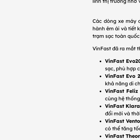
lĩnh thị trường nhờ
Các dòng xe máy đi
hành êm ái và tiết 
trạm sạc toàn quốc
VinFast đã ra mắt t
VinFast Evo20
sạc, phù hợp 
VinFast Evo 
khả năng di c
VinFast Feliz 
cùng hệ thống
VinFast Klara
đổi mới và th
VinFast Vento
có thể tăng tố
VinFast Theon