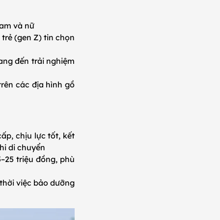
 nam và nữ
trẻ (gen Z) tin chọn
ang đến trải nghiệm
trên các địa hình gồ
, chịu lực tốt, kết
khi di chuyển
–25 triệu đồng, phù
 thời việc bảo dưỡng