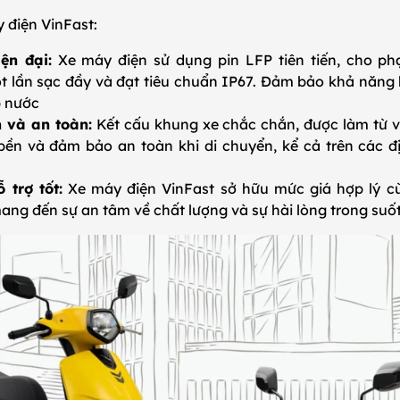
 điện VinFast:
ện đại:
Xe máy điện sử dụng pin LFP tiên tiến, cho phạ
 lần sạc đầy và đạt tiêu chuẩn IP67. Đảm bảo khả năng 
p nước
 và an toàn:
Kết cấu khung xe chắc chắn, được làm từ vật
bền và đảm bảo an toàn khi di chuyển, kể cả trên các 
 trợ tốt:
Xe máy điện VinFast sở hữu mức giá hợp lý c
ng đến sự an tâm về chất lượng và sự hài lòng trong suốt