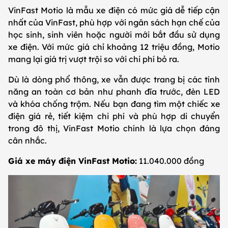
VinFast Motio là mẫu xe điện có mức giá dễ tiếp cận
nhất của VinFast, phù hợp với ngân sách hạn chế của
học sinh, sinh viên hoặc người mới bắt đầu sử dụng
xe điện. Với mức giá chỉ khoảng 12 triệu đồng, Motio
mang lại giá trị vượt trội so với chi phí bỏ ra.
Dù là dòng phổ thông, xe vẫn được trang bị các tính
năng an toàn cơ bản như phanh đĩa trước, đèn LED
và khóa chống trộm. Nếu bạn đang tìm một chiếc xe
điện giá rẻ, tiết kiệm chi phí và phù hợp di chuyển
trong đô thị, VinFast Motio chính là lựa chọn đáng
cân nhắc.
Giá xe máy điện VinFast Motio:
11.040.000 đồng