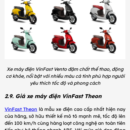
Xe máy điện VinFast Vento đậm chất thể thao, động
cơ khỏe, nổi bật với nhiều màu cá tính phù hợp người
yêu thích tốc độ và phong cách
2.9. Giá xe máy điện VinFast Theon
VinFast Theon
là mẫu xe điện cao cấp nhất hiện nay
của hãng, sở hữu thiết kế mô tô mạnh mẽ, tốc độ lên
đến 100 km/h cùng hàng loạt công nghệ an toàn tiên
tiến như hệ thống phanh ABS. Với mức giá dao động