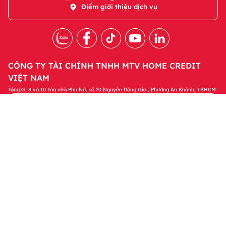
Điểm giới thiệu dịch vụ
CÔNG TY TÀI CHÍNH TNHH MTV HOME CREDIT
VIỆT NAM
Tầng G, 8 và 10 Tòa nhà Phụ Nữ, số 20 Nguyễn Đăng Giai, Phường An Khánh, TP.HCM
Tải ứng dụng Home Credit
Tải ngay
Để quản lý khoản vay và nhận các ưu đãi độc
quyền trên ứng dụng Home Credit
Sản phẩm
Tin tức & Hỗ trợ
Thông tin khác