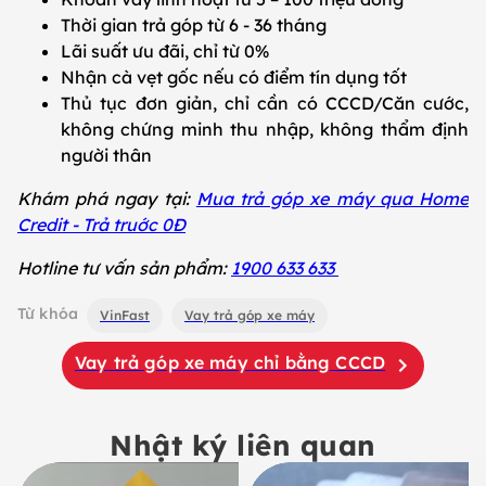
Thời gian trả góp từ 6 - 36 tháng
Lãi suất ưu đãi, chỉ từ 0%
Nhận cà vẹt gốc nếu có điểm tín dụng tốt
Thủ tục đơn giản, chỉ cần có CCCD/Căn cước,
không chứng minh thu nhập, không thẩm định
người thân
Khám phá ngay tại:
Mua trả góp xe máy qua Home
Credit - Trả truớc 0Đ
Hotline tư vấn sản phẩm:
1900 633 633
Từ khóa
VinFast
Vay trả góp xe máy
Vay trả góp xe máy chỉ bằng CCCD
Nhật ký liên quan