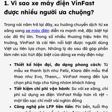
1. Vì sao xe máy điện VinFast
được nhiều người ưa chuộng?
Trong vài năm trở lại đây, xu hướng chuyển dịch từ xe
xăng sang
xe máy điện
diễn ra mạnh mẽ, đặc biệt tại
các đô thị lớn. Trong số nhiều thương hiệu trên thị
trường, VinFast là cái tên nổi bật được người dùng
Việt ưu tiên lựa chọn. Những lý do sau đã góp phần
làm nên sức hút đặc biệt của dòng xe máy điện này:
Thiết kế hiện đại, đa dạng phong cách:
Từ
mẫu xe thanh lịch như Feliz, Klara đến mẫu thể
thao như Evo, Theon,... VinFast mang đến lựa
chọn phù hợp cho từng nhóm khách hàng
Tiết kiệm chi phí vận hành:
So với xe xăng, chi
phí sử dụng xe điện VinFast thấp hơn rõ rệt –
một lần sạc chỉ mất vài nghìn đồng
Công nghệ pin LFP tiên tiến:
Pin bền, tuổi thọ