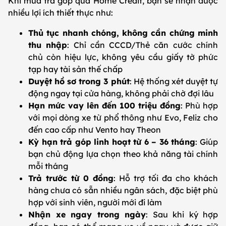
Khi mua trả góp qua Home Credit, bạn sẽ nhận được
nhiều lợi ích thiết thực như:
Thủ tục nhanh chóng, không cần chứng minh
thu nhập
: Chỉ cần CCCD/Thẻ căn cước chính
chủ còn hiệu lực, không yêu cầu giấy tờ phức
tạp hay tài sản thế chấp
Duyệt hồ sơ trong 3 phút
: Hệ thống xét duyệt tự
động ngay tại cửa hàng, không phải chờ đợi lâu
Hạn mức vay lên đến 100 triệu đồng
: Phù hợp
với mọi dòng xe từ phổ thông như Evo, Feliz cho
đến cao cấp như Vento hay Theon
Kỳ hạn trả góp linh hoạt từ 6 – 36 tháng
: Giúp
bạn chủ động lựa chọn theo khả năng tài chính
mỗi tháng
Trả trước từ 0 đồng
: Hỗ trợ tối đa cho khách
hàng chưa có sẵn nhiều ngân sách, đặc biệt phù
hợp với sinh viên, người mới đi làm
Nhận xe ngay trong ngày
: Sau khi ký hợp