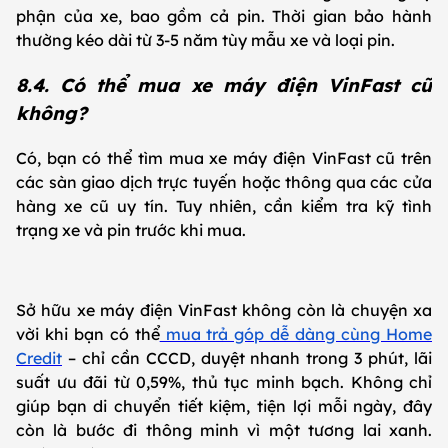
phận của xe, bao gồm cả pin. Thời gian bảo hành
thường kéo dài từ 3-5 năm tùy mẫu xe và loại pin.
8.4. Có thể mua xe máy điện VinFast cũ
không?
Có, bạn có thể tìm mua xe máy điện VinFast cũ trên
các sàn giao dịch trực tuyến hoặc thông qua các cửa
hàng xe cũ uy tín. Tuy nhiên, cần kiểm tra kỹ tình
trạng xe và pin trước khi mua.
Sở hữu xe máy điện VinFast không còn là chuyện xa
vời khi bạn có thể
mua trả góp dễ dàng cùng Home
Credit
– chỉ cần CCCD, duyệt nhanh trong 3 phút, lãi
suất ưu đãi từ 0,59%, thủ tục minh bạch. Không chỉ
giúp bạn di chuyển tiết kiệm, tiện lợi mỗi ngày, đây
còn là bước đi thông minh vì một tương lai xanh.