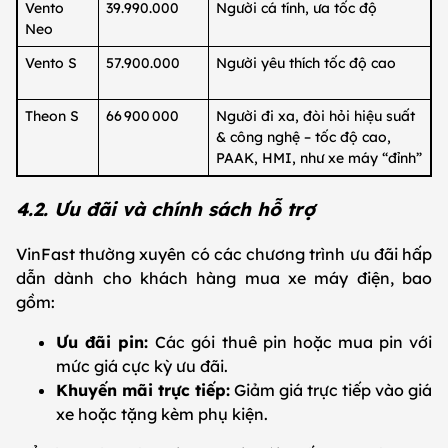
Vento
39.990.000
Người cá tính, ưa tốc độ
Neo
Vento S
57.900.000
Người yêu thích tốc độ cao
Theon S
66 900 000
Người đi xa, đòi hỏi hiệu suất
& công nghệ – tốc độ cao,
PAAK, HMI, như xe máy “đỉnh”
4.2. Ưu đãi và chính sách hỗ trợ
VinFast thường xuyên có các chương trình ưu đãi hấp
dẫn dành cho khách hàng mua xe máy điện, bao
gồm:
Ưu đãi pin:
Các gói thuê pin hoặc mua pin với
mức giá cực kỳ ưu đãi.
Khuyến mãi trực tiếp:
Giảm giá trực tiếp vào giá
xe hoặc tặng kèm phụ kiện.