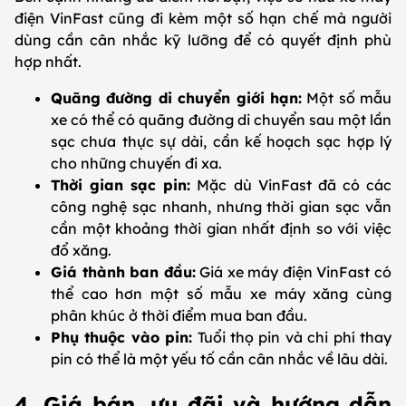
điện VinFast cũng đi kèm một số hạn chế mà người
dùng cần cân nhắc kỹ lưỡng để có quyết định phù
hợp nhất.
Quãng đường di chuyển giới hạn:
Một số mẫu
xe có thể có quãng đường di chuyển sau một lần
sạc chưa thực sự dài, cần kế hoạch sạc hợp lý
cho những chuyến đi xa.
Thời gian sạc pin:
Mặc dù VinFast đã có các
công nghệ sạc nhanh, nhưng thời gian sạc vẫn
cần một khoảng thời gian nhất định so với việc
đổ xăng.
Giá thành ban đầu:
Giá xe máy điện VinFast có
thể cao hơn một số mẫu xe máy xăng cùng
phân khúc ở thời điểm mua ban đầu.
Phụ thuộc vào pin:
Tuổi thọ pin và chi phí thay
pin có thể là một yếu tố cần cân nhắc về lâu dài.
4. Giá bán, ưu đãi và hướng dẫn