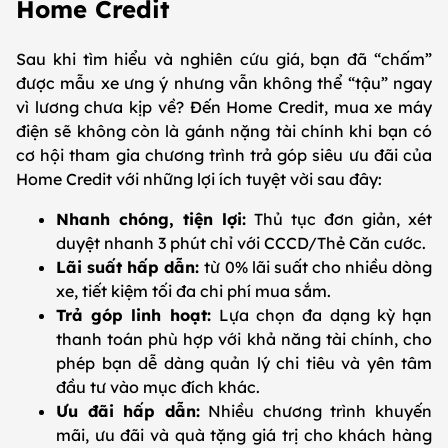
Home Credit
Sau khi tìm hiểu và nghiên cứu giá, bạn đã “chấm”
được mẫu xe ưng ý nhưng vẫn không thể “tậu” ngay
vì lương chưa kịp về? Đến Home Credit, mua xe máy
điện sẽ không còn là gánh nặng tài chính khi bạn có
cơ hội tham gia chương trình trả góp siêu ưu đãi của
Home Credit với những lợi ích tuyệt vời sau đây:
Nhanh chóng, tiện lợi:
Thủ tục đơn giản, xét
duyệt nhanh 3 phút chỉ với CCCD/Thẻ Căn cước.
Lãi suất hấp dẫn:
từ 0% lãi suất cho nhiều dòng
xe, tiết kiệm tối đa chi phí mua sắm.
Trả góp linh hoạt:
Lựa chọn đa dạng kỳ hạn
thanh toán phù hợp với khả năng tài chính, cho
phép bạn dễ dàng quản lý chi tiêu và yên tâm
đầu tư vào mục đích khác.
Ưu đãi hấp dẫn:
Nhiều chương trình khuyến
mãi, ưu đãi và quà tặng giá trị cho khách hàng