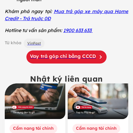
Khám phá ngay tại:
Mua trả góp xe máy qua Home
Credit - Trả truớc 0Đ
Hotline tư vấn sản phẩm:
1900 633 633
Từ khóa
VinFast
Vay trả góp chỉ bằng CCCD
Nhật ký liên quan
Cẩm nang tài chính
Cẩm nang tài chính