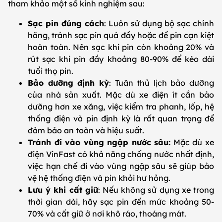
tham khảo một số kinh nghiệm sau:
Sạc pin đúng cách
: Luôn sử dụng bộ sạc chính
hãng, tránh sạc pin quá đầy hoặc để pin cạn kiệt
hoàn toàn. Nên sạc khi pin còn khoảng 20% và
rút sạc khi pin đầy khoảng 80-90% để kéo dài
tuổi thọ pin.
Bảo dưỡng định kỳ
: Tuân thủ lịch bảo dưỡng
của nhà sản xuất. Mặc dù xe điện ít cần bảo
dưỡng hơn xe xăng, việc kiểm tra phanh, lốp, hệ
thống điện và pin định kỳ là rất quan trọng để
đảm bảo an toàn và hiệu suất.
Tránh đi vào vùng ngập nước sâu:
Mặc dù xe
điện VinFast có khả năng chống nước nhất định,
việc hạn chế đi vào vùng ngập sâu sẽ giúp bảo
vệ hệ thống điện và pin khỏi hư hỏng.
Lưu ý khi cất giữ
: Nếu không sử dụng xe trong
thời gian dài, hãy sạc pin đến mức khoảng 50-
70% và cất giữ ở nơi khô ráo, thoáng mát.