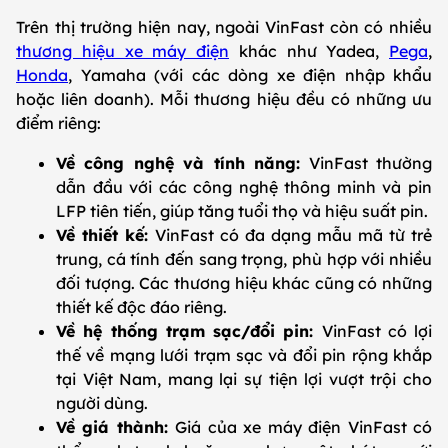
Trên thị trường hiện nay, ngoài VinFast còn có nhiều
thương hiệu xe máy điện
khác như Yadea,
Pega
,
Honda
, Yamaha (với các dòng xe điện nhập khẩu
hoặc liên doanh). Mỗi thương hiệu đều có những ưu
điểm riêng:
Về công nghệ và tính năng:
VinFast thường
dẫn đầu với các công nghệ thông minh và pin
LFP tiên tiến, giúp tăng tuổi thọ và hiệu suất pin.
Về thiết kế:
VinFast có đa dạng mẫu mã từ trẻ
trung, cá tính đến sang trọng, phù hợp với nhiều
đối tượng. Các thương hiệu khác cũng có những
thiết kế độc đáo riêng.
Về hệ thống trạm sạc/đổi pin:
VinFast có lợi
thế về mạng lưới trạm sạc và đổi pin rộng khắp
tại Việt Nam, mang lại sự tiện lợi vượt trội cho
người dùng.
Về giá thành:
Giá của xe máy điện VinFast có