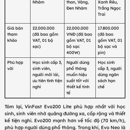
Nhám
than, Vàng,
Xanh Rêu,
Đen Nhám
Trắng Ngọc
Trai
Giá bán
22.000.000
22.000.000
17.800.000
tham
(đã bao gồm
VNĐ (đã bao
(đã bao
khảo
VAT, 01 bộ
gồm VAT, 01
gồm VAT, 01
sạc)
bộ sạc
bộ sạc và
400W)
pin)
Phù hợp
Học sinh cấp 3,
Người dùng
Học sinh
với
sinh viên,
phổ thông
cấp 3, người
người mới lái,
muốn hiệu
dùng ngân
ưu tiên tính tiện
suất tốt với
sách hạn
nghi
thiết kế tinh
chế
tế
Tóm lại, VinFast Evo200 Lite phù hợp nhất với học
sinh, sinh viên nhờ quãng đường xa, cốp rộng và thiết
kế tiện nghi. Evo200 mạnh hơn về tốc độ (70 km/h),
phù hợp người dùng phổ thông. Trong khi, Evo Neo là