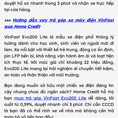
duyệt hồ sơ nhanh trong 3 phút và nhận xe trực tiếp
tại cửa hàng.
>>>
Hướng dẫn vay trả góp xe máy điện VinFast
qua Home Credit
VinFast Evo200 Lite là mẫu xe điện phổ thông lý
tưởng dành cho học sinh, sinh viên và người mới đi
làm. Xe nổi bật với thiết kế trẻ trung, động cơ ổn định,
pin LFP bền bỉ, khả năng vận hành êm ái và loạt tiện
ích thực tế. Với mức giá chỉ khoảng 22 triệu đồng,
Evo200 Lite mang lại trải nghiệm di chuyển tiết kiệm,
an toàn và thân thiện với môi trường.
Bạn đang muốn sở hữu một chiếc xe điện đáng tin
cậy nhưng chưa đủ ngân sách? Home Credit hỗ trợ
bạn
mua trả góp VinFast Evo200 Lite
dễ dàng, lãi
suất từ 0,59%, duyệt nhanh chỉ 3 phút. Chỉ cần CCCD
là bạn đã có thể rinh xe về nhà mà không cần trả
toàn bộ số tiền ban đầu!