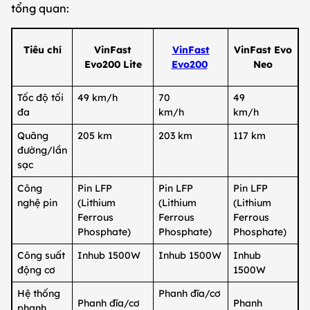
tổng quan:
Tiêu chí
VinFast
VinFast
VinFast Evo
Evo200 Lite
Evo200
Neo
Tốc độ tối
49 km/h
70
49
đa
km/h
km/h
Quãng
205 km
203 km
117 km
đường/lần
sạc
Công
Pin LFP
Pin LFP
Pin LFP
nghệ pin
(Lithium
(Lithium
(Lithium
Ferrous
Ferrous
Ferrous
Phosphate)
Phosphate)
Phosphate)
Công suất
Inhub 1500W
Inhub 1500W
Inhub
động cơ
1500W
Hệ thống
Phanh đĩa/cơ
Phanh đĩa/cơ
Phanh
phanh