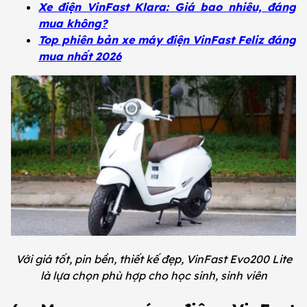
Xe điện VinFast Klara: Giá bao nhiêu, đáng
mua không?
Top phiên bản xe máy điện VinFast Feliz đáng
mua nhất 2026
Với giá tốt, pin bền, thiết kế đẹp, VinFast Evo200 Lite
là lựa chọn phù hợp cho học sinh, sinh viên