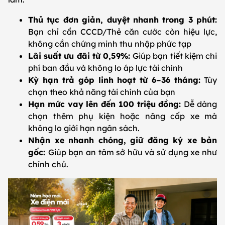
Thủ tục đơn giản, duyệt nhanh trong 3 phút:
Bạn chỉ cần CCCD/Thẻ căn cước còn hiệu lực,
không cần chứng minh thu nhập phức tạp
Lãi suất ưu đãi từ 0,59%:
Giúp bạn tiết kiệm chi
phí ban đầu và không lo áp lực tài chính
Kỳ hạn trả góp linh hoạt từ 6–36 tháng:
Tùy
chọn theo khả năng tài chính của bạn
Hạn mức vay lên đến 100 triệu đồng:
Dễ dàng
chọn thêm phụ kiện hoặc nâng cấp xe mà
không lo giới hạn ngân sách.
Nhận xe nhanh chóng, giữ đăng ký xe bản
gốc:
Giúp bạn an tâm sở hữu và sử dụng xe như
chính chủ.