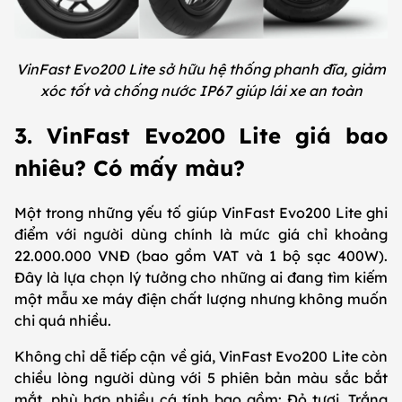
VinFast Evo200 Lite sở hữu hệ thống phanh đĩa, giảm
xóc tốt và chống nước IP67 giúp lái xe an toàn
3. VinFast Evo200 Lite giá bao
nhiêu? Có mấy màu?
Một trong những yếu tố giúp VinFast Evo200 Lite ghi
điểm với người dùng chính là mức giá chỉ khoảng
22.000.000 VNĐ (bao gồm VAT và 1 bộ sạc 400W).
Đây là lựa chọn lý tưởng cho những ai đang tìm kiếm
một mẫu xe máy điện chất lượng nhưng không muốn
chi quá nhiều.
Không chỉ dễ tiếp cận về giá, VinFast Evo200 Lite còn
chiều lòng người dùng với 5 phiên bản màu sắc bắt
mắt, phù hợp nhiều cá tính bao gồm: Đỏ tươi, Trắng