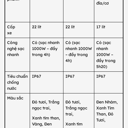
đĩa/cơ
Cốp
22 lít
22 lít
17 lít
xe
Công
Có (sạc nhanh
Có (sạc
Có (sạc
nghệ sạc
1000W – đầy
nhanh 1000W
nhanh
nhanh
trong 4h)
– đầy trong
1000W –
4h)
đầy trong
5h20)
Tiêu chuẩn
IP67
IP67
IP67
chống
nước
Màu sắc
Đỏ tươi, Trắng
Đỏ tươi,
Đen Nhám,
ngọc trai,
Trắng ngọc
Xanh Tím
trai,
Than, Đỏ
Xanh tím than,
Tươi,
Vàng, Đen
Xanh tím