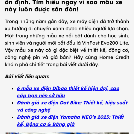
ổn định. Tìm hiểu ngay vì sao mẫu xe
này luôn được săn đón!
Trong những năm gần đây, xe máy điện đã trở thành
xu hướng di chuyển xanh được nhiều người lựa chọn.
Một trong những mẫu xe nổi bật dành cho học sinh,
sinh viên và người mới bắt đầu là VinFast Evo200 Lite.
Vậy mẫu xe này có gì đặc biệt về thiết kế, động cơ,
công nghệ pin và giá bán? Hãy cùng Home Credit
khám phá chi tiết trong bài viết dưới đây.
Bài viết liên quan:
6 mẫu xe điện Dibao thiết kế hiện đại, cao
cấp bạn nên sở hữu
Đánh giá xe điện Dat Bike: Thiết kế, hiệu suất
và công nghệ
Đánh giá xe điện Yamaha NEO’s 2025: Thiết
kế, Động cơ & Bảng giá