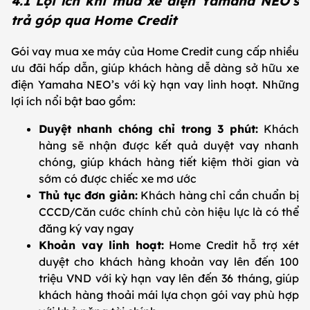
4.1 Lợi ích khi mua xe điện Yamaha NEO’s
trả góp qua Home Credit
Gói vay mua xe máy của Home Credit cung cấp nhiều
ưu đãi hấp dẫn, giúp khách hàng dễ dàng sở hữu xe
điện Yamaha NEO’s với kỳ hạn vay linh hoạt. Những
lợi ích nổi bật bao gồm:
Duyệt nhanh chóng chỉ trong 3 phút:
Khách
hàng sẽ nhận được kết quả duyệt vay nhanh
chóng, giúp khách hàng tiết kiệm thời gian và
sớm có được chiếc xe mơ ước
Thủ tục đơn giản:
Khách hàng chỉ cần chuẩn bị
CCCD/Căn cước chính chủ còn hiệu lực là có thể
đăng ký vay ngay
Khoản vay linh hoạt:
Home Credit hỗ trợ xét
duyệt cho khách hàng khoản vay lên đến 100
triệu VND với kỳ hạn vay lên đến 36 tháng, giúp
khách hàng thoải mái lựa chọn gói vay phù hợp