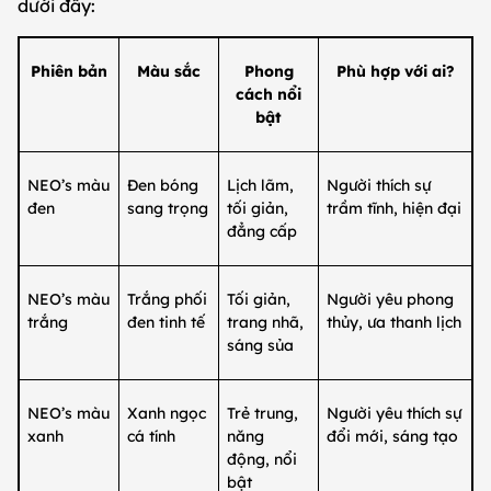
dưới đây:
Phiên bản
Màu sắc
Phong
Phù hợp với ai?
cách nổi
bật
NEO’s màu
Đen bóng
Lịch lãm,
Người thích sự
đen
sang trọng
tối giản,
trầm tĩnh, hiện đại
đẳng cấp
NEO’s màu
Trắng phối
Tối giản,
Người yêu phong
trắng
đen tinh tế
trang nhã,
thủy, ưa thanh lịch
sáng sủa
NEO’s màu
Xanh ngọc
Trẻ trung,
Người yêu thích sự
xanh
cá tính
năng
đổi mới, sáng tạo
động, nổi
bật