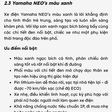
2.3 Yamaha NEO’s màu xanh
Xe điện Yamaha NEO’s màu xanh là lời khẳng định
cho tinh thần trẻ trung, sáng tạo và luôn sẵn sàng
khám phá. Với lớp sơn xanh ngọc bích bóng bẩy cùng
các chi tiết đen nổi bật, chiếc xe như một phụ kiện
thời trang độc đáo trên phố.
Ưu điểm nổi bật:
Màu xanh ngọc bích cá tính, phản chiếu ánh
sáng tốt và rất nổi bật khi đi đường
Phối màu với chi tiết đen mờ chạy dọc thân xe
tạo nên hiệu ứng thị giác hiện đại
Pin lithium-ion dễ tháo rời, sạc tại nhà tiện lợi – đi
được ~70 km/lần sạc (chế độ ECO)
Xe nhẹ, điều khiển linh hoạt, cực kỳ phù hợp với
phái nữ hoặc người mới làm quen xe điện
Khả năng chống nước tiêu chuẩn IP, đi mưa nhẹ