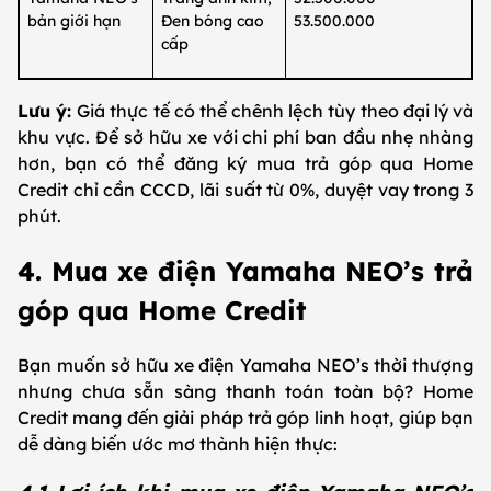
bản giới hạn
Đen bóng cao
53.500.000
cấp
Lưu ý:
Giá thực tế có thể chênh lệch tùy theo đại lý và
khu vực. Để sở hữu xe với chi phí ban đầu nhẹ nhàng
hơn, bạn có thể đăng ký mua trả góp qua Home
Credit chỉ cần CCCD, lãi suất từ 0%, duyệt vay trong 3
phút.
4. Mua xe điện Yamaha NEO’s trả
góp qua Home Credit
Bạn muốn sở hữu xe điện Yamaha NEO’s thời thượng
nhưng chưa sẵn sàng thanh toán toàn bộ? Home
Credit mang đến giải pháp trả góp linh hoạt, giúp bạn
dễ dàng biến ước mơ thành hiện thực: