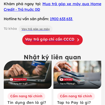
Khám phá ngay tại:
Mua trả góp xe máy qua Home
Credit - Trả truớc 0Đ
Hotline tư vấn sản phẩm:
1900 633 633
Từ khóa
Vay trả góp xe máy
Vay trả góp chỉ cần CCCD
Nhật ký liên quan
Cẩm nang tài chính
Cẩm nang tài chính
Tín dụng đen là gì?
Tap to Pay là gì?