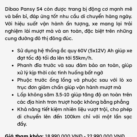
Dibao Pansy S4 còn được trang bị động cơ mạnh mẽ
và bền bỉ, đáp ứng tốt nhu cầu di chuyển hàng ngày.
Với hiệu suất vận hành ấn tượng, xe mang lại trải
nghiệm lái mượt mà và an toàn, đặc biệt trên những
cung đường đô thị đông đúc.
Sử dụng hệ thống ắc quy 60V (5x12V) Ah giúp xe
đạt tốc độ tối đa lên tới 55km/h.
Phanh đĩa trước và sau đảm bảo an toàn, giúp
xử lý kịp thời các tình huống bất ngờ
Phuộc trước ống lồng và phuộc sau với lò xo
trục đơn giảm chấn giúp vận hành mượt mà
Lốp không săm 3.5-10 giúp tăng độ an toàn trên
các địa hình trơn trượt hoặc không bằng phẳng
Khả năng tiết kiệm nhiên liệu vượt trội, cho phép
di chuyển lên đến 100km chỉ với một lần sạc
đầy.
Giá tham khảo:
18.990.000 VNĐ - 22.990.000 VNĐ