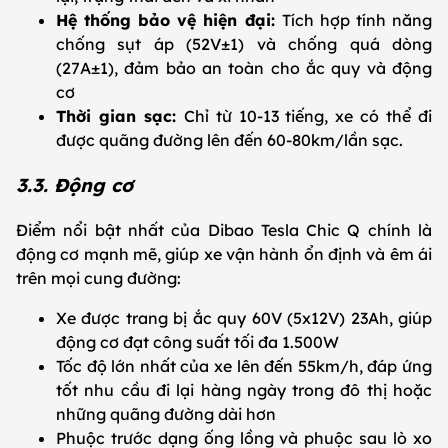
Hệ thống bảo vệ hiện đại:
Tích hợp tính năng
chống sụt áp (52V±1) và chống quá dòng
(27A±1), đảm bảo an toàn cho ắc quy và động
cơ
Thời gian sạc:
Chỉ từ 10-13 tiếng, xe có thể đi
được quãng đường lên đến 60-80km/lần sạc.
3.3. Động cơ
Điểm nổi bật nhất của Dibao Tesla Chic Q chính là
động cơ mạnh mẽ, giúp xe vận hành ổn định và êm ái
trên mọi cung đường:
Xe được trang bị ắc quy 60V (5x12V) 23Ah, giúp
động cơ đạt công suất tối đa 1.500W
Tốc độ lớn nhất của xe lên đến 55km/h, đáp ứng
tốt nhu cầu đi lại hàng ngày trong đô thị hoặc
những quãng đường dài hơn
Phuộc trước dạng ống lồng và phuộc sau lò xo