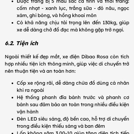
Được trang bị 5 màu sắc cá tính và thời trang:
cốm nhạt - xanh lục, trắng sữa - đỏ nâu, ngọc
xám, ghi bóng, và hồng khoai môn
Có khả năng chịu tải trọng lên đến 130kg, giúp
xe dễ dàng chở đồ đạc mà không gặp trở ngại.
6.2. Tiện ích
Ngoài thiết kế đẹp mắt, xe điện Dibao Rosa còn tích
hợp nhiều tiện ích thông minh, giúp việc di chuyển trở
nên thuận tiện và an toàn hơn:
Cốp xe rộng rãi, dễ dàng chứa đồ dùng cá nhân
khi ra ngoài
Hệ thống phanh đĩa bánh trước và phanh cơ
bánh sau đảm bảo an toàn trong nhiều điều kiện
vận hành
Đèn LED siêu sáng, độ bền cao, hỗ trợ di chuyển
trong điều kiện thiếu sáng và ban đêm
Lốp không săm 3.00-10 giúp tăng diện tích tiếp