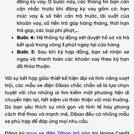
đăng ký vay. Ở bước này, các thông tin bạn cần
cân nhắc trước khi đăng ký vay gồm có: hạn
mức vay & số tiền cần trả trước, lãi suất của
khoản vay, số tiền trả góp hàng tháng, thời hạn
trả góp, các loại phí phạt,…
Bước 4:
Hệ thống tự động xét duyệt hồ sơ và trả
kết quả trong vòng 3 phút ngay tại cửa hàng
Bước 5:
Sau khi ký hợp đồng, bạn sẽ nhận xe
ngay và thanh toán các khoản vay theo kỳ hạn
đã thỏa thuận.
Với sự kết hợp giữa thiết kế hiện đại và tính năng vượt
trội, các mẫu xe điện Dibao chắc chắn sẽ là lựa chọn
tuyệt vời cho những ai tìm kiếm một phương tiện di
chuyển tiện lợi, tiết kiệm và thân thiện với môi trường.
Dù bạn yêu thích sự nhỏ gọn và tinh tế hay phong
cách thể thao và mạnh mẽ, Dibao đều có những mẫu
xe phù hợp để đáp ứng mọi nhu cầu.
Đăng ký
mua xe điện Dibao trả góp
tại Home Credit