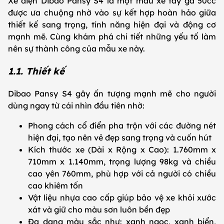
Xe điện Dibao Pansy S4 là một mẫu xe tay ga 50cc
được ưa chuộng nhờ vào sự kết hợp hoàn hảo giữa
thiết kế sang trọng, tính năng hiện đại và động cơ
mạnh mẽ. Cùng khám phá chi tiết những yếu tố làm
nên sự thành công của mẫu xe này.
1.1. Thiết kế
Dibao Pansy S4 gây ấn tượng mạnh mẽ cho người
dùng ngay từ cái nhìn đầu tiên nhờ:
Phong cách cổ điển pha trộn với các đường nét
hiện đại, tạo nên vẻ đẹp sang trọng và cuốn hút
Kích thước xe (Dài x Rộng x Cao): 1.760mm x
710mm x 1.140mm, trọng lượng 98kg và chiều
cao yên 760mm, phù hợp với cả người có chiều
cao khiêm tốn
Vật liệu nhựa cao cấp giúp bảo vệ xe khỏi xước
xát và giữ cho màu sơn luôn bền đẹp
Đa dạng màu sắc như: xanh ngọc, xanh biển,