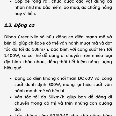
Cốp xe rộng rãi, chứa được các vật dụng cá
nhân như mũ bảo hiểm, áo mưa, áo chống nắng
hay ví tiền.
2.3. Động cơ
Dibao Creer Nile sở hữu động cơ điện mạnh mẽ và
bền bỉ, giúp chiếc xe có thể vận hành mượt mà và đạt
tốc độ tối đa 50km/h. Đặc biệt, với công suất lên tới
1.400W, xe có thể dễ dàng di chuyển trên nhiều loại
địa hình khác nhau, đồng thời tiết kiệm năng lượng
hiệu quả:
Động cơ điện không chổi than DC 60V với công
suất danh định 800W, mang lại hiệu suất vận
hành mạnh mẽ và bền bỉ
Vận tốc tối đa 50km/h giúp bạn dễ dàng di
chuyển trong đô thị và trên những con đường
dài
Lốp không săm 90/90-10 cho khả năng bám