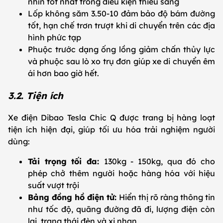
nhìn tốt nhất trong điều kiện thiếu sáng
Lốp không săm 3.50-10 đảm bảo độ bám đường
tốt, hạn chế trơn trượt khi di chuyển trên các địa
hình phức tạp
Phuộc trước dạng ống lồng giảm chấn thủy lực
và phuộc sau lò xo trụ đơn giúp xe di chuyển êm
ái hơn bao giờ hết.
3.2. Tiện ích
Xe điện Dibao Tesla Chic Q được trang bị hàng loạt
tiện ích hiện đại, giúp tối ưu hóa trải nghiệm người
dùng:
Tải trọng tối đa:
130kg - 150kg, qua đó cho
phép chở thêm người hoặc hàng hóa với hiệu
suất vượt trội
Bảng đồng hồ điện tử:
Hiển thị rõ ràng thông tin
như tốc độ, quãng đường đã đi, lượng điện còn
lại, trạng thái đèn và xi nhan