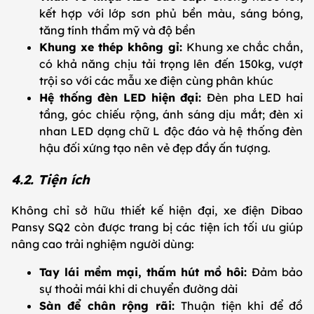
kết hợp với lớp sơn phủ bền màu, sáng bóng,
tăng tính thẩm mỹ và độ bền
Khung xe thép không gỉ:
Khung xe chắc chắn,
có khả năng chịu tải trọng lên đến 150kg, vượt
trội so với các mẫu xe điện cùng phân khúc
Hệ thống đèn LED hiện đại:
Đèn pha LED hai
tầng, góc chiếu rộng, ánh sáng dịu mắt; đèn xi
nhan LED dạng chữ L độc đáo và hệ thống đèn
hậu đối xứng tạo nên vẻ đẹp đầy ấn tượng.
4.2. Tiện ích
Không chỉ sở hữu thiết kế hiện đại, xe điện Dibao
Pansy SQ2 còn được trang bị các tiện ích tối ưu giúp
nâng cao trải nghiệm người dùng:
Tay lái mềm mại, thấm hút mồ hôi:
Đảm bảo
sự thoải mái khi di chuyển đường dài
Sàn để chân rộng rãi:
Thuận tiện khi để đồ