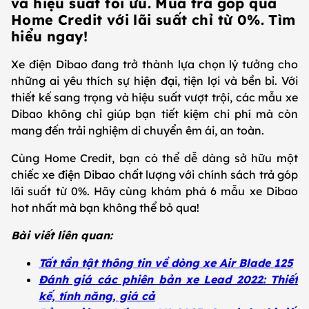
và hiệu suất tối ưu. Mua trả góp qua
Home Credit với lãi suất chỉ từ 0%. Tìm
hiểu ngay!
Xe điện Dibao đang trở thành lựa chọn lý tưởng cho
những ai yêu thích sự hiện đại, tiện lợi và bền bỉ. Với
thiết kế sang trọng và hiệu suất vượt trội, các mẫu xe
Dibao không chỉ giúp bạn tiết kiệm chi phí mà còn
mang đến trải nghiệm di chuyển êm ái, an toàn.
Cùng Home Credit, bạn có thể dễ dàng sở hữu một
chiếc xe điện Dibao chất lượng với chính sách trả góp
lãi suất từ 0%. Hãy cùng khám phá 6 mẫu xe Dibao
hot nhất mà bạn không thể bỏ qua!
Bài viết liên quan:
Tất tần tật thông tin về dòng xe Air Blade 125
Đánh giá các phiên bản xe Lead 2022: Thiết
kế, tính năng, giá cả