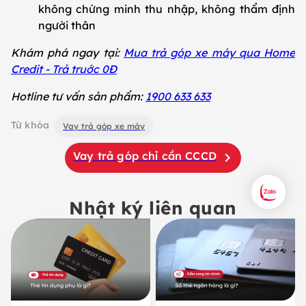
không chứng minh thu nhập, không thẩm định
người thân
Khám phá ngay tại:
Mua trả góp xe máy qua Home
Credit - Trả truớc 0Đ
Hotline tư vấn sản phẩm:
1900 633 633
Từ khóa
Vay trả góp xe máy
Vay trả góp chỉ cần CCCD
Nhật ký liên quan