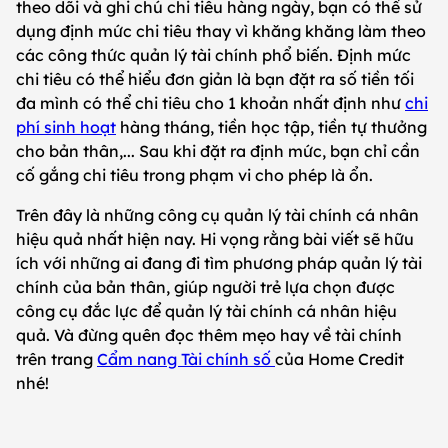
theo dõi và ghi chú chi tiêu hàng ngày, bạn có thể sử
dụng định mức chi tiêu thay vì khăng khăng làm theo
các công thức quản lý tài chính phổ biến. Định mức
chi tiêu có thể hiểu đơn giản là bạn đặt ra số tiền tối
đa mình có thể chi tiêu cho 1 khoản nhất định như
chi
phí sinh hoạt
hàng tháng, tiền học tập, tiền tự thưởng
cho bản thân,... Sau khi đặt ra định mức, bạn chỉ cần
cố gắng chi tiêu trong phạm vi cho phép là ổn.
Trên đây là những công cụ quản lý tài chính cá nhân
hiệu quả nhất hiện nay. Hi vọng rằng bài viết sẽ hữu
ích với những ai đang đi tìm phương pháp quản lý tài
chính của bản thân, giúp người trẻ lựa chọn được
công cụ đắc lực để quản lý tài chính cá nhân hiệu
quả. Và đừng quên đọc thêm mẹo hay về tài chính
trên trang
Cẩm nang Tài chính số
của Home Credit
nhé!