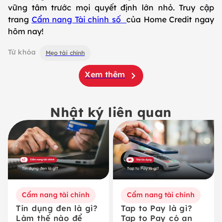
vững tâm trước mọi quyết định lớn nhỏ. Truy cập
trang
Cẩm nang Tài chính số
của Home Credit ngay
hôm nay!
Từ khóa
Mẹo tài chính
Xem thêm
Nhật ký liên quan
Cẩm nang tài chính
Cẩm nang tài chính
Tín dụng đen là gì?
Tap to Pay là gì?
Làm thế nào để
Tap to Pay có an