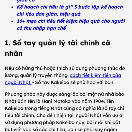
Kế hoạch chi tiêu là gì? 3 bước lập kế hoạch
chi tiêu đơn giản, hiệu quả
16+ mẹo chi tiêu tiết kiệm hiệu quả cho người
có thu nhập hạn chế
1. Sổ tay quản lý tài chính cá
nhân
Nếu có hứng thú hoặc thích sử dụng phương thức đo
lường, quản lý truyền thống,
cách tiết kiệm tiền của
người Nhật
– Sổ tay Kakeibo sẽ phù hợp với bạn.
Phương pháp này được sáng lập bởi một nữ nhà báo
Nhật Bản tên là Hani Motoko vào năm 1904. Tên
Kakeibo trong tiếng Nhật cũng có nghĩa là sổ tay chi
tiêu tài chính. Cho đến hiện tại, người Nhật vẫn ưu ái
sử dụng phương pháp Kakeibo này, bởi mỗi khi đặt
bút viết vào sổ các chi tiêu, bạn sẽ phải suy ngẫm