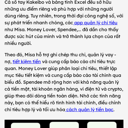
Cả sổ tay Kakeibo và bảng tính Excel đều sở hữu
những ưu điểm riêng và phù hợp với những người
dùng riêng. Tuy nhiên, trong thời đại công nghệ số, với
sự phát triển nhanh chóng, các
app quản lý chi tiêu
như Misa. Money Lover, Spendee,... đã dần cho thấy
được sức hút của mình và trở thành lựa chọn của rất
nhiều người.
Theo đó, Misa hỗ trợ ghi chép thu chi, quản lý vay -
nợ,
tiết kiệm tiền
và cung cấp báo cáo chi tiêu trực
quan. Money Lover giúp phân loại chi tiêu, thiết lập
mục tiêu tiết kiệm và cung cấp báo cáo tài chính qua
biểu đồ. Spendee mở rộng hơn với khả năng quản lý
cả tiền mặt, tài khoản ngân hàng, ví điện tử và crypto,
giúp theo dõi dòng tiền toàn diện. Nhờ các tính năng
này, bạn có thể hiểu rõ tình hình tài chính, điều chỉnh
chi tiêu hợp lý và tối ưu hóa
cách quản lý tiền bạc
.