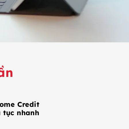
cần
Home Credit
ủ tục nhanh