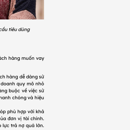
 cầu tiêu dùng
khách hàng muốn vay
hách hàng dễ dàng sử
h doanh quy mô nhỏ
àng buộc về việc sử
 nhanh chóng và hiệu
góp phù hợp với khả
a đơn vị tài chính.
lực trả nợ quá lớn.