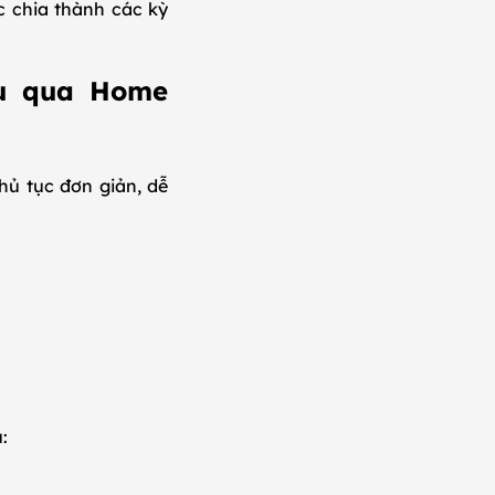
c chia thành các kỳ
ệu qua Home
hủ tục đơn giản, dễ
: