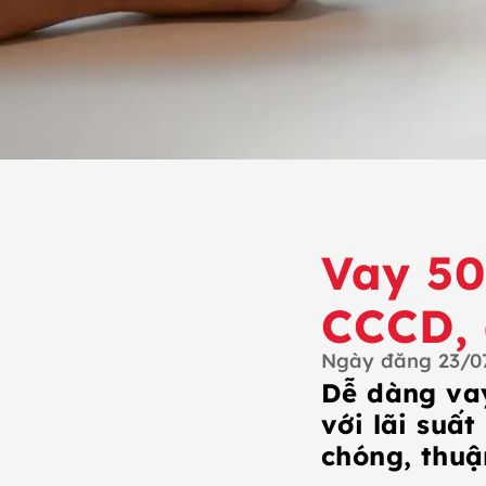
Vay 50
CCCD, 
Ngày đăng
23/0
Dễ dàng vay
với lãi suấ
chóng, thuậ