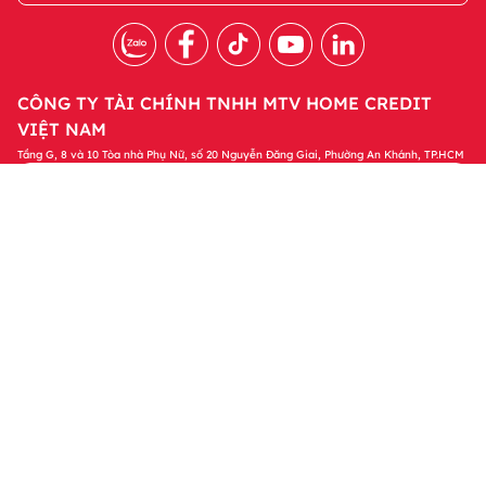
CÔNG TY TÀI CHÍNH TNHH MTV HOME CREDIT
VIỆT NAM
Tầng G, 8 và 10 Tòa nhà Phụ Nữ, số 20 Nguyễn Đăng Giai, Phường An Khánh, TP.HCM
Tải ứng dụng Home Credit
Tải ngay
Để quản lý khoản vay và nhận các ưu đãi độc
quyền trên ứng dụng Home Credit
Sản phẩm
Tin tức & Hỗ trợ
Thông tin khác
© 2023 Bản quyền thuộc về Công ty Tài chính TNHH MTV Home