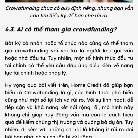
Crowdfunding chưa có quy định riêng, nhưng bạn vẫn
cần tìm hiểu kỹ để hạn chế rủi ro
6.3. Ai có thể tham gia crowdfunding?
Bất kỳ cá nhân hoặc tổ chức nào cũng có thể tham
gia crowdfunding với vai trò là người kêu gọi vốn
hoặc nhà đầu tư. Tuy nhiên, một số hình thức đầu tư
tài chính có thể yêu cầu đáp ứng điều kiện về năng
lực tài chính hoặc pháp lý.
Hy vọng qua bài viết trên, Home Credit đã giúp bạn
hiểu rõ Crowdfunding là gì, các hình thức phổ biến
cũng như một số lợi ích và rủi ro. Với sự linh hoạt, dễ
tiếp cận và khả năng kết nối rộng rãi, mô hình này
không chỉ giúp huy động vốn mà còn là cách hiệu
quả để kiểm chứng thị trường và quảng bá dự án. Tuy
nhiên, đi kèm với những cơ hội là không ít rủi ro đòi
hỏi bạn phải có sự chuẩn bị kỹ lưỡng.