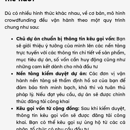
Dù có nhiều hình thức khác nhau, về cơ bản, mô hình
crowdfunding đều vận hành theo một quy trình
chung như sau:
Chủ dự án chuẩn bị thông tin kêu gọi vốn:
Bạn
sẽ giới thiệu ý tưởng của mình lên các nền tảng
trực tuyến với các thông tin chi tiết về sản phẩm,
mục tiêu dự án, số vốn cần huy động cũng như
những cam kết dành cho nhà đầu tư
Nền tảng kiểm duyệt dự án:
Các đơn vị vận
hành nền tảng sẽ thẩm định hồ sơ của bạn để
đảm bảo tính minh bạch, khả thi và tuân thủ
pháp lý. Nếu đạt yêu cầu, dự án sẽ được chính
thức đăng tải công khai
Kêu gọi vốn từ cộng đồng:
Sau khi kiểm duyệt,
thông tin kêu gọi vốn sẽ được đăng tải công
khai. Bạn có thể kêu gọi sự ủng hộ từ các cá
nhân, tổ chức có nhu cầu đầu tư