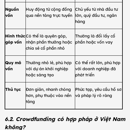
Nguồn
Huy động từ cộng đồng
Chủ yếu từ nhà đầu tư
vốn
qua nền tảng trực tuyến
lớn, quỹ đầu tư, ngân
hàng
Hình thức
Có thể là quyên góp,
Thường là đổi lấy cổ
góp vốn
nhận phần thưởng hoặc
phần hoặc vốn vay
chia sẻ cổ phần nhỏ
Quy mô
Thường nhỏ lẻ, phù hợp
Có thể rất lớn, phù hợp
vốn
với dự án khởi nghiệp
với doanh nghiệp đã
hoặc sáng tạo
phát triển
Thủ tục
Đơn giản, nhanh chóng
Phức tạp, yêu cầu hồ sơ
hơn, phụ thuộc vào nền
và pháp lý rõ ràng
tảng
6.2. Crowdfunding có hợp pháp ở Việt Nam
không?