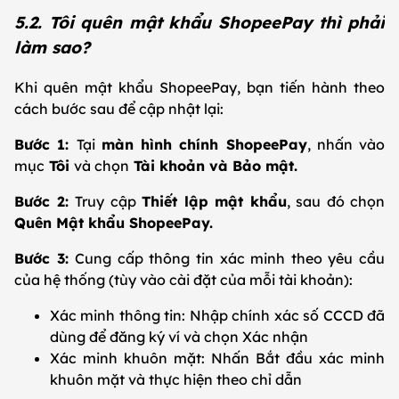
5.2. Tôi quên mật khẩu ShopeePay thì phải
làm sao?
Khi quên mật khẩu ShopeePay, bạn tiến hành theo
cách bước sau để cập nhật lại:
Bước 1:
Tại
màn hình chính ShopeePay
, nhấn vào
mục
Tôi
và chọn
Tài khoản và Bảo mật.
Bước 2:
Truy cập
Thiết lập mật khẩu
, sau đó chọn
Quên Mật khẩu ShopeePay.
Bước 3:
Cung cấp thông tin xác minh theo yêu cầu
của hệ thống (tùy vào cài đặt của mỗi tài khoản):
Xác minh thông tin: Nhập chính xác số CCCD đã
dùng để đăng ký ví và chọn Xác nhận
Xác minh khuôn mặt: Nhấn Bắt đầu xác minh
khuôn mặt và thực hiện theo chỉ dẫn