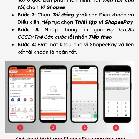
tôi
, chọn
Ví Shopee
Bước 2:
Chọn
Tôi đồng ý
với các Điều khoản và
Điều kiện, tiếp tục chọn
Thiết lập ví ShopeePay
Bước 3:
Nhập thông tin gồm
: Họ tên, Số
CCCD/Thẻ Căn cước
rồi nhấn
Tiếp theo
Bước 4:
Đặt mật khẩu cho ví ShopeePay và liên
kết tài khoản là hoàn tất.
Kích hoạt tài khoản ShopeePay ngay trên app