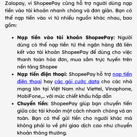
Zalopay, ví ShopeePay cũng hỗ trợ người dùng nạp
tiền vào tài khoản nhanh chóng và đơn giản. Bạn có
thể nạp tiền vào ví từ nhiều nguồn khác nhau, bao
gồm:
Nạp tiền vào tài khoản ShopeePay:
Người
dùng có thể nạp tiền từ thẻ ngân hàng đã liên
kết vào tài khoản ShopeePay để dùng cho việc
thanh toán hóa đơn, mua sắm trực tuyến trên
nền tảng Shopee
Nạp tiền điện thoại:
ShopeePay hỗ trợ
nạp tiền
điện thoại
hay
các gói cước data
cho các nhà
mạng lớn tại Việt Nam như Viettel, Vinaphone,
MobiFone,… với mức chiết khấu hấp dẫn
Chuyển tiền:
ShopeePay giúp bạn chuyển tiền
giữa các tài khoản một cách nhanh chóng và an
toàn. Bạn có thể gửi tiền cho người khác mà
không phải lo về phí giao dịch cao như chuyển
khoản thông thường.