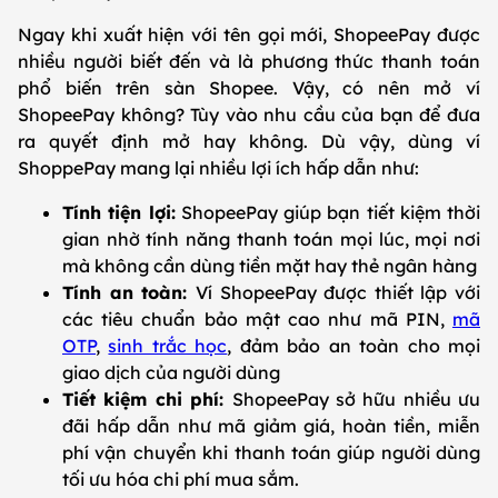
Ngay khi xuất hiện với tên gọi mới, ShopeePay được
nhiều người biết đến và là phương thức thanh toán
phổ biến trên sàn Shopee. Vậy, có nên mở ví
ShopeePay không? Tùy vào nhu cầu của bạn để đưa
ra quyết định mở hay không. Dù vậy, dùng ví
ShoppePay mang lại nhiều lợi ích hấp dẫn như:
Tính tiện lợi:
ShopeePay giúp bạn tiết kiệm thời
gian nhờ tính năng thanh toán mọi lúc, mọi nơi
mà không cần dùng tiền mặt hay thẻ ngân hàng
Tính an toàn:
Ví ShopeePay được thiết lập với
các tiêu chuẩn bảo mật cao như mã PIN,
mã
OTP
,
sinh trắc học
, đảm bảo an toàn cho mọi
giao dịch của người dùng
Tiết kiệm chi phí:
ShopeePay sở hữu nhiều ưu
đãi hấp dẫn như mã giảm giá, hoàn tiền, miễn
phí vận chuyển khi thanh toán giúp người dùng
tối ưu hóa chi phí mua sắm.