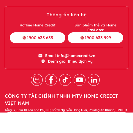
Thông tin liên hệ
Hotline Home Credit
Sản phẩm thẻ và Home
PayLater
1900 633 633
1900 633 999
Email
info@homecredit.vn
Điểm giới thiệu dịch vụ
CÔNG TY TÀI CHÍNH TNHH MTV HOME CREDIT
VIỆT NAM
Tầng G, 8 và 10 Tòa nhà Phụ Nữ, số 20 Nguyễn Đăng Giai, Phường An Khánh, TP.HCM
Tải ứng dụng Home Credit
Tải ngay
Để quản lý khoản vay và nhận các ưu đãi độc