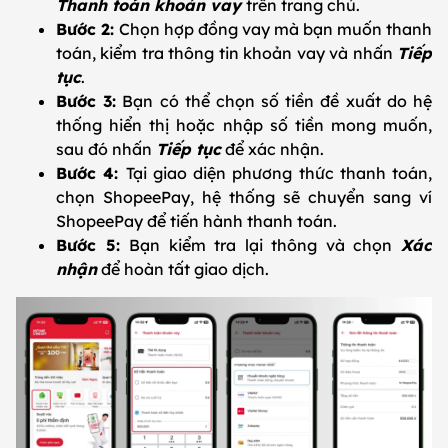
Thanh toán khoản vay
trên trang chủ.
Bước 2:
Chọn hợp đồng vay mà bạn muốn thanh
toán, kiểm tra thông tin khoản vay và nhấn
Tiếp
tục
.
Bước 3:
Bạn có thể chọn số tiền đề xuất do hệ
thống hiển thị hoặc nhập số tiền mong muốn,
sau đó nhấn
Tiếp tục
để xác nhận.
Bước 4:
Tại giao diện phương thức thanh toán,
chọn ShopeePay, hệ thống sẽ chuyển sang ví
ShopeePay để tiến hành thanh toán.
Bước 5:
Bạn kiểm tra lại thông và chọn
Xác
nhận
để hoàn tất giao dịch.