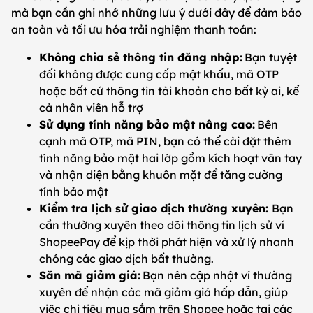
mà bạn cần ghi nhớ những lưu ý dưới đây để đảm bảo
an toàn và tối ưu hóa trải nghiệm thanh toán:
Không chia sẻ thông tin đăng nhập:
Bạn tuyệt
đối không được cung cấp mật khẩu, mã OTP
hoặc bất cứ thông tin tài khoản cho bất kỳ ai, kể
cả nhân viên hỗ trợ
Sử dụng tính năng bảo mật nâng cao:
Bên
cạnh mã OTP, mã PIN, bạn có thể cài đặt thêm
tính năng bảo mật hai lớp gồm kích hoạt vân tay
và nhận diện bằng khuôn mặt để tăng cường
tính bảo mật
Kiểm tra lịch sử giao dịch thường xuyên:
Bạn
cần thường xuyên theo dõi thông tin lịch sử ví
ShopeePay để kịp thời phát hiện và xử lý nhanh
chóng các giao dịch bất thường.
Săn mã giảm giá:
Bạn nên cập nhật ví thường
xuyên để nhận các mã giảm giá hấp dẫn, giúp
việc chi tiêu mua sắm trên Shopee hoặc tại các