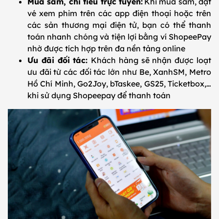
Mua sắm, chi tiêu trực tuyến:
Khi mua sắm, đặt
vé xem phim trên các app điện thoại hoặc trên
các sản thương mại điện tử, bạn có thể thanh
toán nhanh chóng và tiện lợi bằng ví ShopeePay
nhờ được tích hợp trên đa nền tảng online
Ưu đãi đối tác:
Khách hàng sẽ nhận được loạt
ưu đãi từ các đối tác lớn như Be, XanhSM, Metro
Hồ Chí Minh, Go2Joy, bTaskee, GS25, Ticketbox,…
khi sử dụng Shopeepay để thanh toán