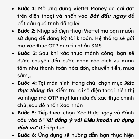
Bước 1
: Mở ứng dụng Viettel Money đã cài đặt
trên điện thoại và nhấn vào
Bắt đầu ngay
để
bắt đầu quá trình đăng ký
Bước 2:
Nhập số điện thoại Viettel mà bạn muốn
sử dụng để đăng ký tài khoản. Hệ thống sẽ gửi
mã xác thực OTP qua tin nhắn SMS
Bước 3:
Sau khi xác thực thành công, bạn sẽ
được chuyển đến bước chọn các dịch vụ quan
tâm như thanh toán hóa đơn, chuyển tiền, mua
sắm,...
Bước 4:
Tại màn hình trang chủ, chọn mục
Xác
thực thông tin
. Kiểm tra lại số điện thoại hiển thị
và nhập mã OTP một lần nữa để xác thực chính
chủ, sau đó nhấn Xác nhận
Bước 5
: Tiếp theo, chọn Xác thực ngay và đánh
dấu vào ô “
Tôi đồng ý với Điều khoản sử dụng
dịch vụ
” để tiếp tục.
Bước 6:
Ứng dụng sẽ hướng dẫn bạn thực hiện