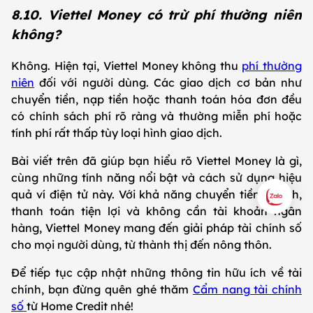
8.10. Viettel Money có trừ phí thường niên
không?
Không. Hiện tại, Viettel Money không thu
phí thường
niên
đối với người dùng. Các giao dịch cơ bản như
chuyển tiền, nạp tiền hoặc thanh toán hóa đơn đều
có chính sách phí rõ ràng và thường miễn phí hoặc
tính phí rất thấp tùy loại hình giao dịch.
Bài viết trên đã giúp bạn hiểu rõ Viettel Money là gì,
cùng những tính năng nổi bật và cách sử dụng hiệu
quả ví điện tử này. Với khả năng chuyển tiền nhanh,
thanh toán tiện lợi và không cần tài khoản ngân
hàng, Viettel Money mang đến giải pháp tài chính số
cho mọi người dùng, từ thành thị đến nông thôn.
Để tiếp tục cập nhật những thông tin hữu ích về tài
chính, bạn đừng quên ghé thăm
Cẩm nang tài chính
số
từ Home Credit nhé!