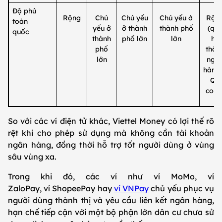
Độ phủ
Rộng
Chủ
Chủ yếu
Chủ yếu ở
Rộn
toàn
yếu ở
ở thành
thành phố
(qu
quốc
thành
phố lớn
lớn
hệ
phố
thốn
lớn
ngâ
hàng
QR
code
So với các ví điện tử khác, Viettel Money có lợi thế rõ
rệt khi cho phép sử dụng mà không cần tài khoản
ngân hàng, đồng thời hỗ trợ tốt người dùng ở vùng
sâu vùng xa.
Trong khi đó, các ví như ví MoMo, ví
ZaloPay, ví ShopeePay hay
ví VNPay
chủ yếu phục vụ
người dùng thành thị và yêu cầu liên kết ngân hàng,
hạn chế tiếp cận với một bộ phận lớn dân cư chưa sử