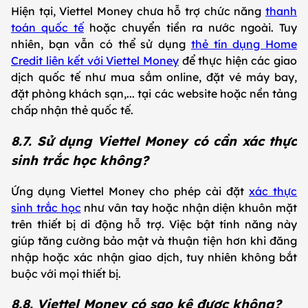
Hiện tại, Viettel Money chưa hỗ trợ chức năng
thanh
toán quốc tế
hoặc chuyển tiền ra nước ngoài. Tuy
nhiên, bạn vẫn có thể sử dụng
thẻ tín dụng Home
Credit liên kết với Viettel Money
để thực hiện các giao
dịch quốc tế như mua sắm online, đặt vé máy bay,
đặt phòng khách sạn,... tại các website hoặc nền tảng
chấp nhận thẻ quốc tế.
8.7. Sử dụng Viettel Money có cần xác thực
sinh trắc học không?
Ứng dụng Viettel Money cho phép cài đặt
xác thực
sinh trắc học
như vân tay hoặc nhận diện khuôn mặt
trên thiết bị di động hỗ trợ. Việc bật tính năng này
giúp tăng cường bảo mật và thuận tiện hơn khi đăng
nhập hoặc xác nhận giao dịch, tuy nhiên không bắt
buộc với mọi thiết bị.
8.8. Viettel Money có sao kê được không?