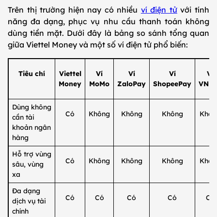
Trên thị trường hiện nay có nhiều
ví điện tử
với tính
năng đa dạng, phục vụ nhu cầu thanh toán không
dùng tiền mặt. Dưới đây là bảng so sánh tổng quan
giữa Viettel Money và một số ví điện tử phổ biến:
Tiêu chí
Viettel
Ví
Ví
Ví
Ví
Money
MoMo
ZaloPay
ShopeePay
VNP
Dùng không
Có
Không
Không
Không
Khôn
cần tài
khoản ngân
hàng
Hỗ trợ vùng
Có
Không
Không
Không
Khôn
sâu, vùng
xa
Đa dạng
Có
Có
Có
Có
Có
dịch vụ tài
chính