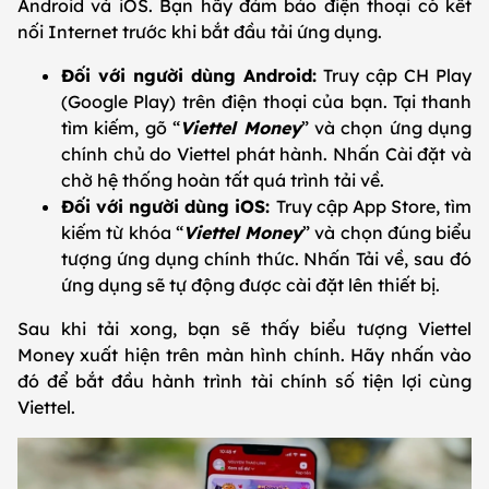
Android và iOS. Bạn hãy đảm bảo điện thoại có kết
nối Internet trước khi bắt đầu tải ứng dụng.
Đối với người dùng Android:
Truy cập CH Play
(Google Play) trên điện thoại của bạn. Tại thanh
tìm kiếm, gõ “
Viettel Money
” và chọn ứng dụng
chính chủ do Viettel phát hành. Nhấn Cài đặt và
chờ hệ thống hoàn tất quá trình tải về.
Đối với người dùng iOS:
Truy cập App Store, tìm
kiếm từ khóa “
Viettel Money
” và chọn đúng biểu
tượng ứng dụng chính thức. Nhấn Tải về, sau đó
ứng dụng sẽ tự động được cài đặt lên thiết bị.
Sau khi tải xong, bạn sẽ thấy biểu tượng Viettel
Money xuất hiện trên màn hình chính. Hãy nhấn vào
đó để bắt đầu hành trình tài chính số tiện lợi cùng
Viettel.