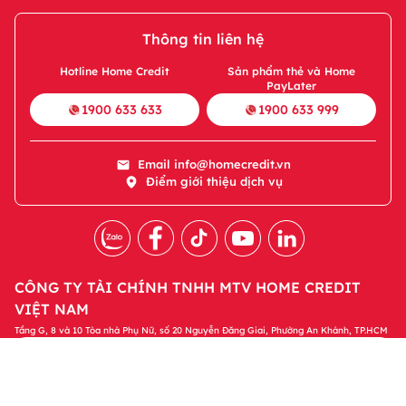
Thông tin liên hệ
Hotline Home Credit
Sản phẩm thẻ và Home
PayLater
1900 633 633
1900 633 999
Email
info@homecredit.vn
Điểm giới thiệu dịch vụ
CÔNG TY TÀI CHÍNH TNHH MTV HOME CREDIT
VIỆT NAM
Tầng G, 8 và 10 Tòa nhà Phụ Nữ, số 20 Nguyễn Đăng Giai, Phường An Khánh, TP.HCM
Tải ứng dụng Home Credit
Tải ngay
Để quản lý khoản vay và nhận các ưu đãi độc