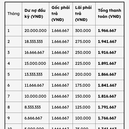
Gốc phải
Lãi phải
Dư nợ đầu
Tổng thanh
Tháng
trả
trả
kỳ (VNĐ)
toán (VNĐ)
(VNĐ)
(VNĐ)
1
20.000.000
1.666.667
300.000
1.966.667
2
18.333.333
1.666.667
275.000
1.941.667
3
16.666.667
1.666.667
250.000
1.916.667
4
15.000.000
1.666.667
225.000
1.891.667
5
13.333.333
1.666.667
200.000
1.866.667
6
11.666.667
1.666.667
175.000
1.841.667
7
10.000.000
1.666.667
150.000
1.816.667
8
8.333.333
1.666.667
125.000
1.791.667
9
6.666.667
1.666.667
100.000
1.766.667