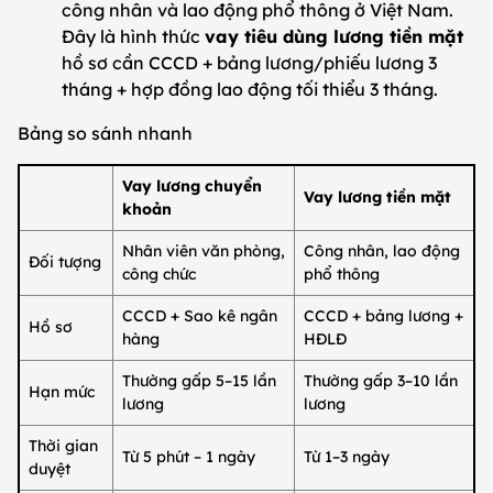
công nhân và lao động phổ thông ở Việt Nam.
Đây là hình thức
vay tiêu dùng lương tiền mặt
hồ sơ cần CCCD + bảng lương/phiếu lương 3
tháng + hợp đồng lao động tối thiểu 3 tháng.
Bảng so sánh nhanh
Vay lương chuyển
Vay lương tiền mặt
khoản
Nhân viên văn phòng,
Công nhân, lao động
Đối tượng
công chức
phổ thông
CCCD + Sao kê ngân
CCCD + bảng lương +
Hồ sơ
hàng
HĐLĐ
Thường gấp 5–15 lần
Thường gấp 3–10 lần
Hạn mức
lương
lương
Thời gian
Từ 5 phút – 1 ngày
Từ 1–3 ngày
duyệt