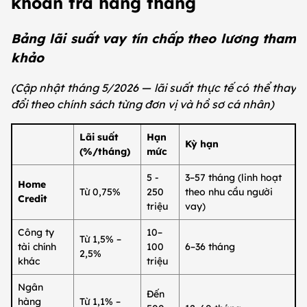
khoản trả hàng tháng
Bảng lãi suất vay tín chấp theo lương tham
khảo
(Cập nhật tháng 5/2026 — lãi suất thực tế có thể thay
đổi theo chính sách từng đơn vị và hồ sơ cá nhân)
Lãi suất
Hạn
Kỳ hạn
(%/tháng)
mức
5 -
3–57 tháng (linh hoạt
Home
Từ 0,75%
250
theo nhu cầu người
Credit
triệu
vay)
Công ty
10–
Từ 1,5% –
tài chính
100
6–36 tháng
2,5%
khác
triệu
Ngân
Đến
hàng
Từ 1,1% –