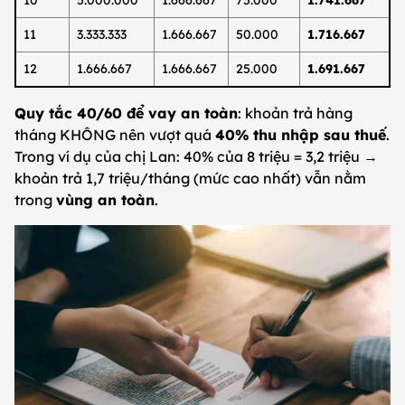
10
5.000.000
1.666.667
75.000
1.741.667
11
3.333.333
1.666.667
50.000
1.716.667
12
1.666.667
1.666.667
25.000
1.691.667
Quy tắc 40/60 để vay an toàn
: khoản trả hàng
tháng KHÔNG nên vượt quá
40% thu nhập sau thuế
.
Trong ví dụ của chị Lan: 40% của 8 triệu = 3,2 triệu →
khoản trả 1,7 triệu/tháng (mức cao nhất) vẫn nằm
trong
vùng an toàn
.