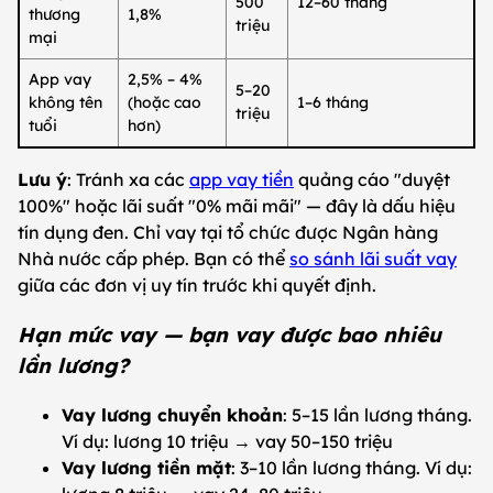
500
12–60 tháng
thương
1,8%
triệu
mại
App vay
2,5% – 4%
5–20
không tên
(hoặc cao
1–6 tháng
triệu
tuổi
hơn)
Lưu ý
: Tránh xa các
app vay tiền
quảng cáo "duyệt
100%" hoặc lãi suất "0% mãi mãi" — đây là dấu hiệu
tín dụng đen. Chỉ vay tại tổ chức được Ngân hàng
Nhà nước cấp phép. Bạn có thể
so sánh lãi suất vay
giữa các đơn vị uy tín trước khi quyết định.
Hạn mức vay — bạn vay được bao nhiêu
lần lương?
Vay lương chuyển khoản
: 5–15 lần lương tháng.
Ví dụ: lương 10 triệu → vay 50–150 triệu
Vay lương tiền mặt
: 3–10 lần lương tháng. Ví dụ: