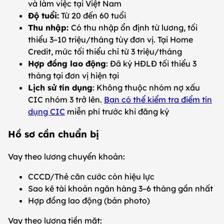
và làm việc tại Việt Nam
Độ tuổi:
Từ 20 đến 60 tuổi
Thu nhập:
Có thu nhập ổn định từ lương, tối
thiểu 3–10 triệu/tháng tùy đơn vị. Tại Home
Credit, mức tối thiểu chỉ từ 3 triệu/tháng
Hợp đồng lao động
: Đã ký HĐLĐ tối thiểu 3
tháng tại đơn vị hiện tại
Lịch sử tín dụng
: Không thuộc nhóm nợ xấu
CIC nhóm 3 trở lên.
Bạn có thể kiểm tra điểm tín
dụng CIC
miễn phí trước khi đăng ký
Hồ sơ cần chuẩn bị
Vay theo lương chuyển khoản:
CCCD/Thẻ căn cước còn hiệu lực
Sao kê tài khoản ngân hàng 3–6 tháng gần nhất
Hợp đồng lao động (bản photo)
Vay theo lương tiền mặt: