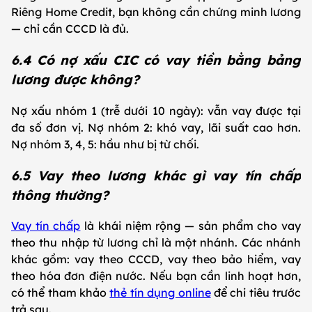
Riêng Home Credit, bạn không cần chứng minh lương
— chỉ cần CCCD là đủ.
6.4 Có nợ xấu CIC có vay tiền bằng bảng
lương được không?
Nợ xấu nhóm 1 (trễ dưới 10 ngày): vẫn vay được tại
đa số đơn vị. Nợ nhóm 2: khó vay, lãi suất cao hơn.
Nợ nhóm 3, 4, 5: hầu như bị từ chối.
6.5 Vay theo lương khác gì vay tín chấp
thông thường?
Vay tín chấp
là khái niệm rộng — sản phẩm cho vay
theo thu nhập từ lương chỉ là một nhánh. Các nhánh
khác gồm: vay theo CCCD, vay theo bảo hiểm, vay
theo hóa đơn điện nước. Nếu bạn cần linh hoạt hơn,
có thể tham khảo
thẻ tín dụng online
để chi tiêu trước
trả sau.