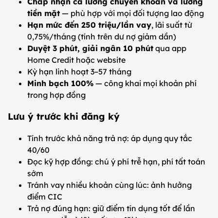
Chấp nhận cả lương chuyển khoản và lương
tiền mặt
— phù hợp với mọi đối tượng lao động
Hạn mức đến 250 triệu/lần vay
, lãi suất từ
0,75%/tháng (tính trên dư nợ giảm dần)
Duyệt 3 phút, giải ngân 10 phút
qua app
Home Credit hoặc website
Kỳ hạn linh hoạt 3–57 tháng
Minh bạch 100%
— công khai mọi khoản phí
trong hợp đồng
Lưu ý trước khi đăng ký
Tính trước khả năng trả nợ: áp dụng quy tắc
40/60
Đọc kỹ hợp đồng: chú ý phí trễ hạn, phí tất toán
sớm
Tránh vay nhiều khoản cùng lúc: ảnh hưởng
điểm CIC
Trả nợ đúng hạn: giữ điểm tín dụng tốt để lần