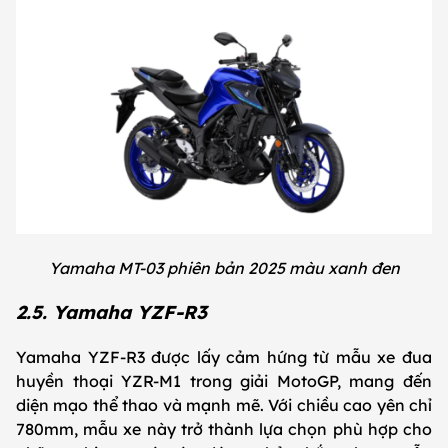
Yamaha MT-03 phiên bản 2025 màu xanh đen
2.5. Yamaha YZF-R3
Yamaha YZF-R3 được lấy cảm hứng từ mẫu xe đua
huyền thoại YZR-M1 trong giải MotoGP, mang đến
diện mạo thể thao và mạnh mẽ. Với chiều cao yên chỉ
780mm, mẫu xe này trở thành lựa chọn phù hợp cho