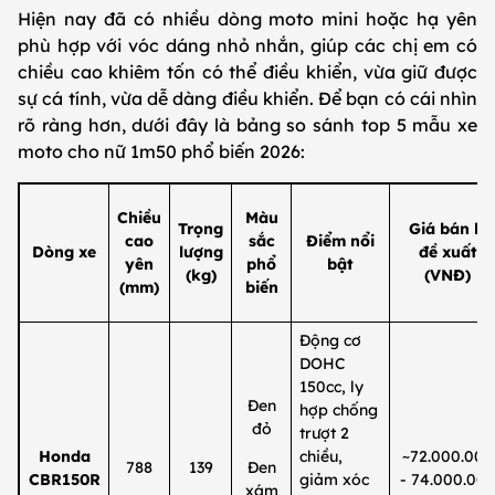
Hiện nay đã có nhiều dòng moto mini hoặc hạ yên
phù hợp với vóc dáng nhỏ nhắn, giúp các chị em có
chiều cao khiêm tốn có thể điều khiển, vừa giữ được
sự cá tính, vừa dễ dàng điều khiển. Để bạn có cái nhìn
rõ ràng hơn, dưới đây là bảng so sánh top 5 mẫu xe
moto cho nữ 1m50 phổ biến 2026:
Chiều
Màu
Trọng
Giá bán lẻ
cao
sắc
Điểm nổi
Dòng xe
lượng
đề xuất
yên
phổ
bật
(kg)
(VNĐ)
(mm)
biến
Động cơ
DOHC
150cc, ly
Đen
hợp chống
đỏ
trượt 2
Honda
chiều,
~72.000.000
788
139
Đen
CBR150R
giảm xóc
- 74.000.00
xám