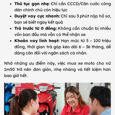
Thủ tục gọn nhẹ:
Chỉ cần CCCD/Căn cước công
dân chính chủ còn hiệu lực
Duyệt vay cực nhanh:
Chỉ sau 3 phút nộp hồ sơ,
bạn sẽ biết ngay kết quả
Trả trước từ 0 đồng:
Không cần chuẩn bị nhiều
vốn ban đầu mà vẫn có thể nhận xe
Khoản vay linh hoạt:
Hạn mức từ 5 – 100 triệu
đồng, thời gian trả góp kéo dài 6 – 36 tháng, dễ
dàng cân đối với ngân sách cá nhân.
Nhờ những ưu điểm này, việc mua xe moto cho nữ
1m50 trở nên đơn giản, nhẹ nhàng và tiết kiệm hơn
bao giờ hết.