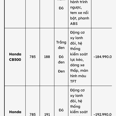
hành trình
ngược,
Đỏ
tem xe nổi
bật, phanh
ABS
Động cơ
xy lanh
Trắng
đôi, hệ
đen
thống
Honda
kiểm soát
785
188
Đỏ
~184.990.00
CB500
lực kéo,
đen
dáng xe
thấp, màn
Đen
hình màu
TFT
Động cơ
xy lanh
đôi, hệ
thống
Đỏ
Honda
kiểm soát
785
191
~192.990.00