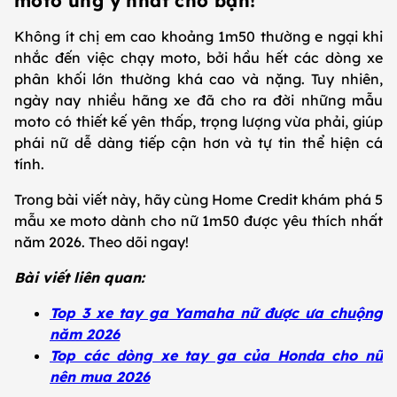
moto ưng ý nhất cho bạn!
Không ít chị em cao khoảng 1m50 thường e ngại khi
nhắc đến việc chạy moto, bởi hầu hết các dòng xe
phân khối lớn thường khá cao và nặng. Tuy nhiên,
ngày nay nhiều hãng xe đã cho ra đời những mẫu
moto có thiết kế yên thấp, trọng lượng vừa phải, giúp
phái nữ dễ dàng tiếp cận hơn và tự tin thể hiện cá
tính.
Trong bài viết này, hãy cùng Home Credit khám phá 5
mẫu xe moto dành cho nữ 1m50 được yêu thích nhất
năm 2026. Theo dõi ngay!
Bài viết liên quan:
Top 3 xe tay ga Yamaha nữ được ưa chuộng
năm 2026
Top các dòng xe tay ga của Honda cho nữ
nên mua 2026