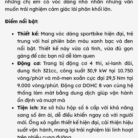
những chị em có vóc dáng nhỏ nhắn nhưng vẫn
muốn trải nghiệm cảm giác lái phân khối lớn.
Điểm nổi bật:
Thiết kế:
Mang vóc dáng sportbike hiện đại, trẻ
trung với hai phiên bản màu xanh bạc và đen
nổi bật. Thiết kế này vừa cá tính, vừa đủ gọn
gàng để các bạn nữ dễ làm quen
Động cơ:
Trang bị động cơ 4 thì, xi-lanh đôi,
dung tích 321cc, công suất 30,9 kW tại 10.750
vòng/phút và mô-men xoắn cực đại 29,5 Nm tại
9.000 vòng/phút. Động cơ DOHC 8 van cùng hệ
thống làm mát bằng dung dịch giúp vận hành
ổn định và mượt mà
Tiện ích:
Xe sở hữu hộp số 6 cấp với khả năng
sang số êm ái, dễ điều khiển ngay cả với người
mới. Ống xả ngắn thiết kế hiện đại, cải thiện hiệu
suất vận hành, mang lại trải nghiệm lái linh hoạt
trên nhiều cung đường.