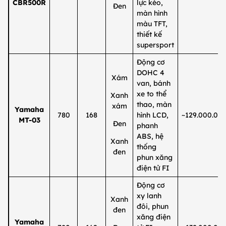
CBR500R
lực kéo,
Đen
màn hình
màu TFT,
thiết kế
supersport
Động cơ
DOHC 4
Xám
van, bánh
xe to thể
Xanh
thao, màn
xám
Yamaha
780
168
hình LCD,
~129.000.00
MT-03
Đen
phanh
ABS, hệ
Xanh
thống
đen
phun xăng
điện tử FI
Động cơ
xy lanh
Xanh
đôi, phun
đen
xăng điện
Yamaha