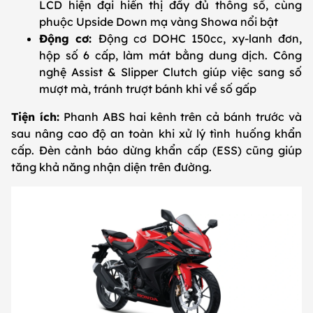
LCD hiện đại hiển thị đầy đủ thông số, cùng
phuộc Upside Down mạ vàng Showa nổi bật
Động cơ:
Động cơ DOHC 150cc, xy-lanh đơn,
hộp số 6 cấp, làm mát bằng dung dịch. Công
nghệ Assist & Slipper Clutch giúp việc sang số
mượt mà, tránh trượt bánh khi về số gấp
Tiện ích:
Phanh ABS hai kênh trên cả bánh trước và
sau nâng cao độ an toàn khi xử lý tình huống khẩn
cấp. Đèn cảnh báo dừng khẩn cấp (ESS) cũng giúp
tăng khả năng nhận diện trên đường.