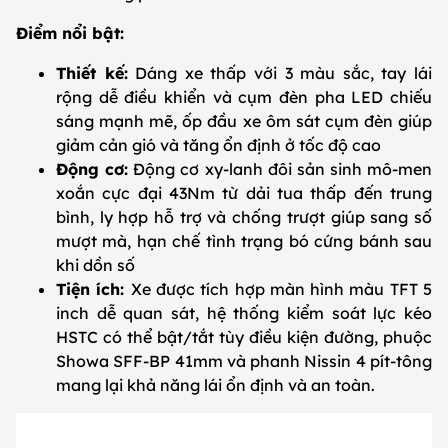
Điểm nổi bật:
Thiết kế:
Dáng xe thấp với 3 màu sắc, tay lái
rộng dễ điều khiển và cụm đèn pha LED chiếu
sáng mạnh mẽ, ốp đầu xe ôm sát cụm đèn giúp
giảm cản gió và tăng ổn định ở tốc độ cao
Động cơ:
Động cơ xy-lanh đôi sản sinh mô-men
xoắn cực đại 43Nm từ dải tua thấp đến trung
bình, ly hợp hỗ trợ và chống trượt giúp sang số
mượt mà, hạn chế tình trạng bó cứng bánh sau
khi dồn số
Tiện ích:
Xe được tích hợp màn hình màu TFT 5
inch dễ quan sát, hệ thống kiểm soát lực kéo
HSTC có thể bật/tắt tùy điều kiện đường, phuộc
Showa SFF-BP 41mm và phanh Nissin 4 pít-tông
mang lại khả năng lái ổn định và an toàn.