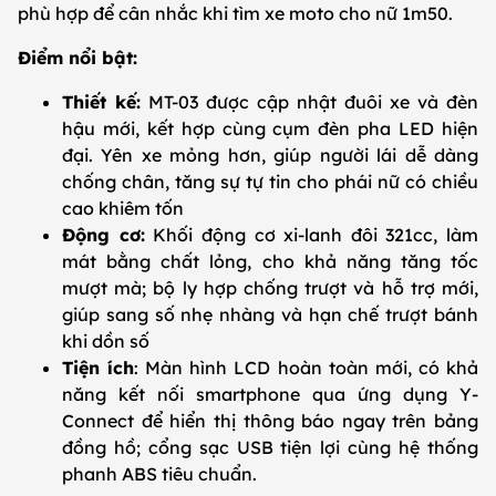
phù hợp để cân nhắc khi tìm xe moto cho nữ 1m50.
Điểm nổi bật:
Thiết kế:
MT-03 được cập nhật đuôi xe và đèn
hậu mới, kết hợp cùng cụm đèn pha LED hiện
đại. Yên xe mỏng hơn, giúp người lái dễ dàng
chống chân, tăng sự tự tin cho phái nữ có chiều
cao khiêm tốn
Động cơ:
Khối động cơ xi-lanh đôi 321cc, làm
mát bằng chất lỏng, cho khả năng tăng tốc
mượt mà; bộ ly hợp chống trượt và hỗ trợ mới,
giúp sang số nhẹ nhàng và hạn chế trượt bánh
khi dồn số
Tiện ích
: Màn hình LCD hoàn toàn mới, có khả
năng kết nối smartphone qua ứng dụng Y-
Connect để hiển thị thông báo ngay trên bảng
đồng hồ; cổng sạc USB tiện lợi cùng hệ thống
phanh ABS tiêu chuẩn.