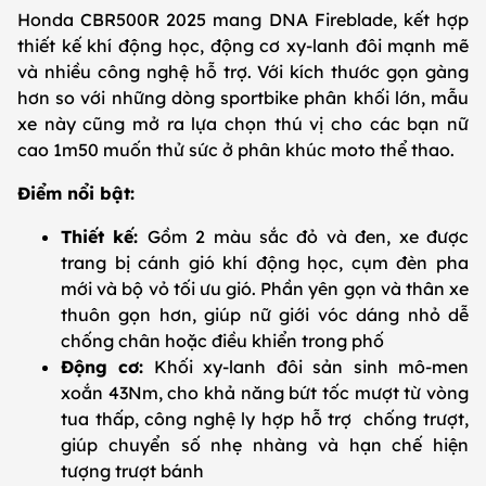
Honda CBR500R 2025 mang DNA Fireblade, kết hợp
thiết kế khí động học, động cơ xy-lanh đôi mạnh mẽ
và nhiều công nghệ hỗ trợ. Với kích thước gọn gàng
hơn so với những dòng sportbike phân khối lớn, mẫu
xe này cũng mở ra lựa chọn thú vị cho các bạn nữ
cao 1m50 muốn thử sức ở phân khúc moto thể thao.
Điểm nổi bật:
Thiết kế:
Gồm 2 màu sắc đỏ và đen, xe được
trang bị cánh gió khí động học, cụm đèn pha
mới và bộ vỏ tối ưu gió. Phần yên gọn và thân xe
thuôn gọn hơn, giúp nữ giới vóc dáng nhỏ dễ
chống chân hoặc điều khiển trong phố
Động cơ:
Khối xy-lanh đôi sản sinh mô-men
xoắn 43Nm, cho khả năng bứt tốc mượt từ vòng
tua thấp, công nghệ ly hợp hỗ trợ chống trượt,
giúp chuyển số nhẹ nhàng và hạn chế hiện
tượng trượt bánh