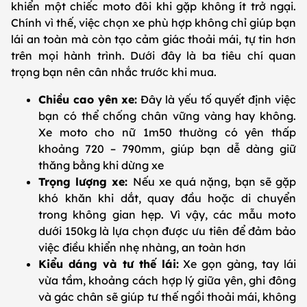
khiển một chiếc moto đôi khi gặp không ít trở ngại.
Chính vì thế, việc chọn xe phù hợp không chỉ giúp bạn
lái an toàn mà còn tạo cảm giác thoải mái, tự tin hơn
trên mọi hành trình. Dưới đây là ba tiêu chí quan
trọng bạn nên cân nhắc trước khi mua.
Chiều cao yên xe:
Đây là yếu tố quyết định việc
bạn có thể chống chân vững vàng hay không.
Xe moto cho nữ 1m50 thường có yên thấp
khoảng 720 – 790mm, giúp bạn dễ dàng giữ
thăng bằng khi dừng xe
Trọng lượng xe:
Nếu xe quá nặng, bạn sẽ gặp
khó khăn khi dắt, quay đầu hoặc di chuyển
trong không gian hẹp. Vì vậy, các mẫu moto
dưới 150kg là lựa chọn được ưu tiên để đảm bảo
việc điều khiển nhẹ nhàng, an toàn hơn
Kiểu dáng và tư thế lái:
Xe gọn gàng, tay lái
vừa tầm, khoảng cách hợp lý giữa yên, ghi đông
và gác chân sẽ giúp tư thế ngồi thoải mái, không