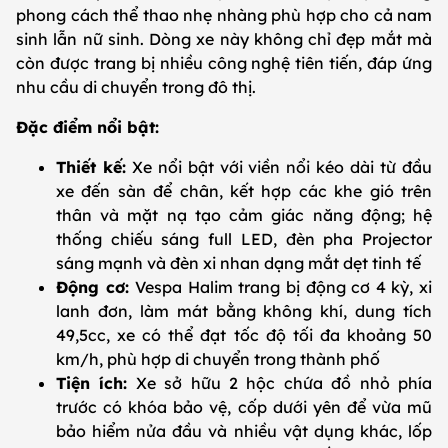
phong cách thể thao nhẹ nhàng phù hợp cho cả nam
sinh lẫn nữ sinh. Dòng xe này không chỉ đẹp mắt mà
còn được trang bị nhiều công nghệ tiên tiến, đáp ứng
nhu cầu di chuyển trong đô thị.
Đặc điểm nổi bật:
Thiết kế:
Xe nổi bật với viền nổi kéo dài từ đầu
xe đến sàn để chân, kết hợp các khe gió trên
thân và mặt nạ tạo cảm giác năng động; hệ
thống chiếu sáng full LED, đèn pha Projector
sáng mạnh và đèn xi nhan dạng mắt dẹt tinh tế
Động cơ:
Vespa Halim trang bị động cơ 4 kỳ, xi
lanh đơn, làm mát bằng không khí, dung tích
49,5cc, xe có thể đạt tốc độ tối đa khoảng 50
km/h, phù hợp di chuyển trong thành phố
Tiện ích:
Xe sở hữu 2 hộc chứa đồ nhỏ phía
trước có khóa bảo vệ, cốp dưới yên để vừa mũ
bảo hiểm nửa đầu và nhiều vật dụng khác, lốp