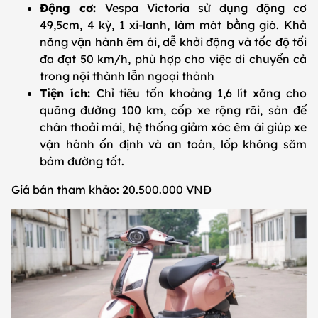
Động cơ:
Vespa Victoria sử dụng động cơ
49,5cm, 4 kỳ, 1 xi-lanh, làm mát bằng gió. Khả
năng vận hành êm ái, dễ khởi động và tốc độ tối
đa đạt 50 km/h, phù hợp cho việc di chuyển cả
trong nội thành lẫn ngoại thành
Tiện ích:
Chỉ tiêu tốn khoảng 1,6 lít xăng cho
quãng đường 100 km, cốp xe rộng rãi, sàn để
chân thoải mái, hệ thống giảm xóc êm ái giúp xe
vận hành ổn định và an toàn, lốp không săm
bám đường tốt.
Giá bán tham khảo: 20.500.000 VNĐ