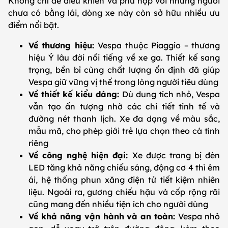
Không chỉ dễ điều khiển và phù hợp với những người
chưa có bằng lái, dòng xe này còn sở hữu nhiều ưu
điểm nổi bật.
Về thương hiệu:
Vespa thuộc Piaggio – thương
hiệu Ý lâu đời nổi tiếng về xe ga. Thiết kế sang
trọng, bền bỉ cùng chất lượng ổn định đã giúp
Vespa giữ vững vị thế trong lòng người tiêu dùng
Về thiết kế kiểu dáng:
Dù dung tích nhỏ, Vespa
vẫn tạo ấn tượng nhờ các chi tiết tinh tế và
đường nét thanh lịch. Xe đa dạng về màu sắc,
mẫu mã, cho phép giới trẻ lựa chọn theo cá tính
riêng
Về công nghệ hiện đại:
Xe được trang bị đèn
LED tăng khả năng chiếu sáng, động cơ 4 thì êm
ái, hệ thống phun xăng điện tử tiết kiệm nhiên
liệu. Ngoài ra, gương chiếu hậu và cốp rộng rãi
cũng mang đến nhiều tiện ích cho người dùng
Về khả năng vận hành và an toàn:
Vespa nhỏ