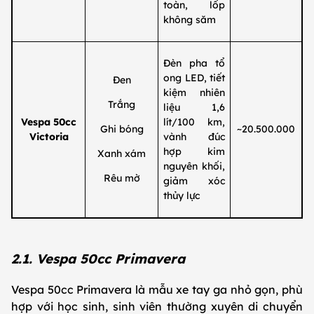
toàn, lốp
không săm
Đèn pha tổ
ong LED, tiết
Đen
kiệm nhiên
Trắng
liệu 1,6
Vespa 50cc
lít/100 km,
Ghi bóng
~20.500.000
Victoria
vành đúc
hợp kim
Xanh xám
nguyên khối,
Rêu mờ
giảm xóc
thủy lực
2.1. Vespa 50cc Primavera
Vespa 50cc Primavera là mẫu xe tay ga nhỏ gọn, phù
hợp với học sinh, sinh viên thường xuyên di chuyển