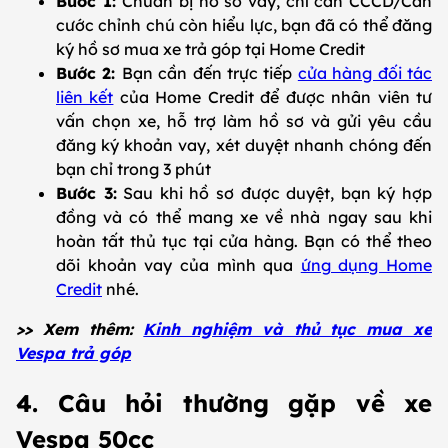
Bước 1:
Chuẩn bị hồ sơ vay, chỉ cần CCCD/Căn
cước chỉnh chú còn hiểu lực, bạn đã có thể đăng
ký hồ sơ mua xe trả góp tại Home Credit
Bước 2:
Bạn cần đến trực tiếp
cửa hàng đối tác
liên kết
của Home Credit để được nhân viên tư
vấn chọn xe, hỗ trợ làm hồ sơ và gửi yêu cầu
đăng ký khoản vay, xét duyệt nhanh chóng đến
bạn chỉ trong 3 phút
Bước 3:
Sau khi hồ sơ được duyệt, bạn ký hợp
đồng và có thể mang xe về nhà ngay sau khi
hoàn tất thủ tục tại cửa hàng. Bạn có thể theo
dõi khoản vay của mình qua
ứng dụng Home
Credit
nhé.
>> Xem thêm:
Kinh nghiệm và thủ tục mua xe
Vespa trả góp
4. Câu hỏi thường gặp về xe
Vespa 50cc