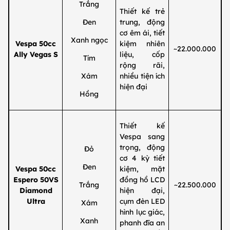
Trắng
Thiết kế trẻ
Đen
trung, động
cơ êm ái, tiết
Xanh ngọc
Vespa 50cc
kiệm nhiên
~22.000.000
Ally Vegas S
liệu, cốp
Tím
rộng rãi,
Xám
nhiều tiện ích
hiện đại
Hồng
Thiết kế
Vespa sang
trọng, động
Đỏ
cơ 4 kỳ tiết
Đen
Vespa 50cc
kiệm, mặt
Espero 50VS
đồng hồ LCD
Trắng
~22.500.000
Diamond
hiện đại,
Ultra
cụm đèn LED
Xám
hình lục giác,
Xanh
phanh đĩa an