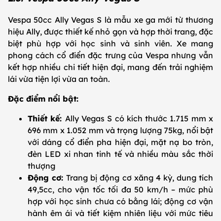
Vespa 50cc Ally Vegas S là mẫu xe ga mới từ thương
hiệu Ally, được thiết kế nhỏ gọn và hợp thời trang, đặc
biệt phù hợp với học sinh và sinh viên. Xe mang
phong cách cổ điển đặc trưng của Vespa nhưng vẫn
kết hợp nhiều chi tiết hiện đại, mang đến trải nghiệm
lái vừa tiện lợi vừa an toàn.
Đặc điểm nổi bật:
Thiết kế:
Ally Vegas S có kích thước 1.715 mm x
696 mm x 1.052 mm và trọng lượng 75kg, nổi bật
với dáng cổ điển pha hiện đại, mặt nạ bo tròn,
đèn LED xi nhan tinh tế và nhiều màu sắc thời
thượng
Động cơ:
Trang bị động cơ xăng 4 kỳ, dung tích
49,5cc, cho vận tốc tối đa 50 km/h – mức phù
hợp với học sinh chưa có bằng lái; động cơ vận
hành êm ái và tiết kiệm nhiên liệu với mức tiêu