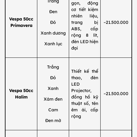
Trắng
gọn, động
cơ tiết kiệm
Đen
nhiên liệu,
Vespa 50cc
Đỏ
trang bị
~21.500.000
Primavera
ABS, cốp
Xanh dương
rộng 8 lít,
đèn LED hiện
Xanh lục
đại
Trắng
Thiết kế thể
Đỏ
thao, đèn
LED
Xanh
Vespa 50cc
Projector,
~21.500.000
Halim
đồng hồ kỹ
Xám đen
thuật số, tên
Cam
êm ái, cốp
rộng
Đen mờ