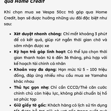
qua Home Credit
Khi chọn mua xe Vespa 50cc trả góp qua Home
Credit, bạn sẽ được hưởng những ưu đãi đặc biệt như
sau:
Xét duyệt nhanh chóng:
Chỉ mất khoảng 3 phút
để có kết quả, giúp rút ngắn thời gian chờ và
sớm nhận được xe
Kỳ hạn trả góp linh hoạt:
Có thể lựa chọn thời
gian thanh toán từ 6 đến 36 tháng, phù hợp với
kế hoạch tài chính cá nhân
Khoản vay đa dạng:
Hạn mức từ 5 – 100 triệu
đồng, đáp ứng nhiều nhu cầu mua xe Yamaha
khác nhau
Thủ tục gọn nhẹ:
Chỉ cần CCCD/Thẻ căn cước
chính chủ còn hiệu lực, không phải chuẩn bị hồ
sơ phức tạp
Giữ giấy tờ gốc:
Khách hàng có lịch sử tín dụng