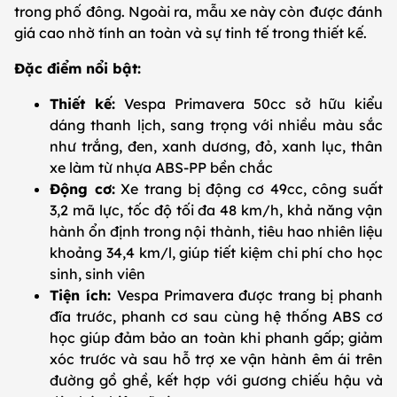
trong phố đông. Ngoài ra, mẫu xe này còn được đánh
giá cao nhờ tính an toàn và sự tinh tế trong thiết kế.
Đặc điểm nổi bật:
Thiết kế:
Vespa Primavera 50cc sở hữu kiểu
dáng thanh lịch, sang trọng với nhiều màu sắc
như trắng, đen, xanh dương, đỏ, xanh lục, thân
xe làm từ nhựa ABS-PP bền chắc
Động cơ:
Xe trang bị động cơ 49cc, công suất
3,2 mã lực, tốc độ tối đa 48 km/h, khả năng vận
hành ổn định trong nội thành, tiêu hao nhiên liệu
khoảng 34,4 km/l, giúp tiết kiệm chi phí cho học
sinh, sinh viên
Tiện ích:
Vespa Primavera được trang bị phanh
đĩa trước, phanh cơ sau cùng hệ thống ABS cơ
học giúp đảm bảo an toàn khi phanh gấp; giảm
xóc trước và sau hỗ trợ xe vận hành êm ái trên
đường gồ ghề, kết hợp với gương chiếu hậu và