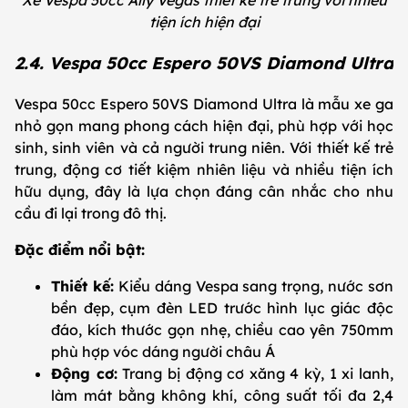
Xe Vespa 50cc Ally Vegas thiết kế trẻ trung với nhiều
tiện ích hiện đại
2.4. Vespa 50cc Espero 50VS Diamond Ultra
Vespa 50cc Espero 50VS Diamond Ultra là mẫu xe ga
nhỏ gọn mang phong cách hiện đại, phù hợp với học
sinh, sinh viên và cả người trung niên. Với thiết kế trẻ
trung, động cơ tiết kiệm nhiên liệu và nhiều tiện ích
hữu dụng, đây là lựa chọn đáng cân nhắc cho nhu
cầu đi lại trong đô thị.
Đặc điểm nổi bật:
Thiết kế:
Kiểu dáng Vespa sang trọng, nước sơn
bền đẹp, cụm đèn LED trước hình lục giác độc
đáo, kích thước gọn nhẹ, chiều cao yên 750mm
phù hợp vóc dáng người châu Á
Động cơ:
Trang bị động cơ xăng 4 kỳ, 1 xi lanh,
làm mát bằng không khí, công suất tối đa 2,4