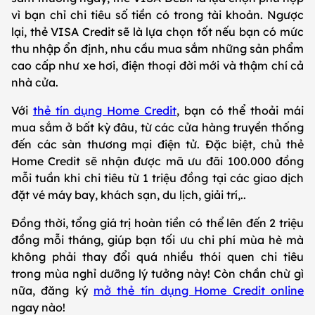
vì bạn chỉ chi tiêu số tiền có trong tài khoản. Ngược
lại, thẻ VISA Credit sẽ là lựa chọn tốt nếu bạn có mức
thu nhập ổn định, nhu cầu mua sắm những sản phẩm
cao cấp như xe hơi, điện thoại đời mới và thậm chí cả
nhà cửa.
Với
thẻ tín dụng Home Credit
, bạn có thể thoải mái
mua sắm ở bất kỳ đâu, từ các cửa hàng truyền thống
đến các sàn thương mại điện tử. Đặc biệt, chủ thẻ
Home Credit sẽ nhận được mã ưu đãi 100.000 đồng
mỗi tuần khi chi tiêu từ 1 triệu đồng tại các giao dịch
đặt vé máy bay, khách sạn, du lịch, giải trí,..
Đồng thời, tổng giá trị hoàn tiền có thể lên đến 2 triệu
đồng mỗi tháng, giúp bạn tối ưu chi phí mùa hè mà
không phải thay đổi quá nhiều thói quen chi tiêu
trong mùa nghỉ dưỡng lý tưởng này! Còn chần chừ gì
nữa, đăng ký
mở thẻ tín dụng Home Credit online
ngay nào!