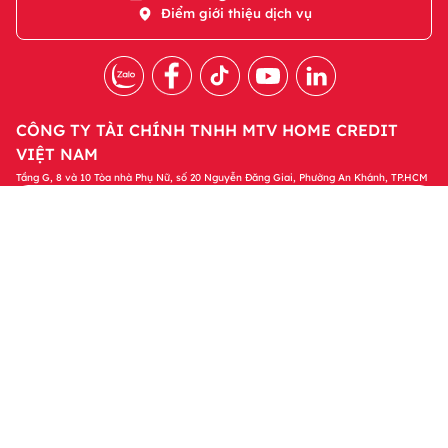
Điểm giới thiệu dịch vụ
CÔNG TY TÀI CHÍNH TNHH MTV HOME CREDIT
VIỆT NAM
Tầng G, 8 và 10 Tòa nhà Phụ Nữ, số 20 Nguyễn Đăng Giai, Phường An Khánh, TP.HCM
Tải ứng dụng Home Credit
Tải ngay
Để quản lý khoản vay và nhận các ưu đãi độc
quyền trên ứng dụng Home Credit
Sản phẩm
Tin tức & Hỗ trợ
Thông tin khác