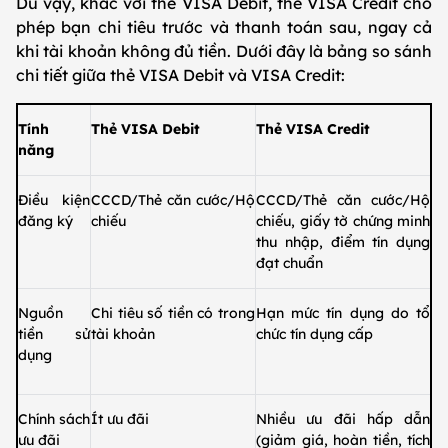
Dù vậy, khác với thẻ VISA Debit, thẻ VISA Credit cho
phép bạn chi tiêu trước và thanh toán sau, ngay cả
khi tài khoản không đủ tiền. Dưới đây là bảng so sánh
chi tiết giữa thẻ VISA Debit và VISA Credit:
Tính
Thẻ VISA Debit
Thẻ VISA Credit
năng
Điều kiện
CCCD/Thẻ căn cước/Hộ
CCCD/Thẻ căn cước/Hộ
đăng ký
chiếu
chiếu, giấy tờ chứng minh
thu nhập, điểm tín dụng
đạt chuẩn
Nguồn
Chi tiêu số tiền có trong
Hạn mức tín dụng do tổ
tiền sử
tài khoản
chức tín dụng cấp
dụng
Chính sách
Ít ưu đãi
Nhiều ưu đãi hấp dẫn
ưu đãi
(giảm giá, hoàn tiền, tích