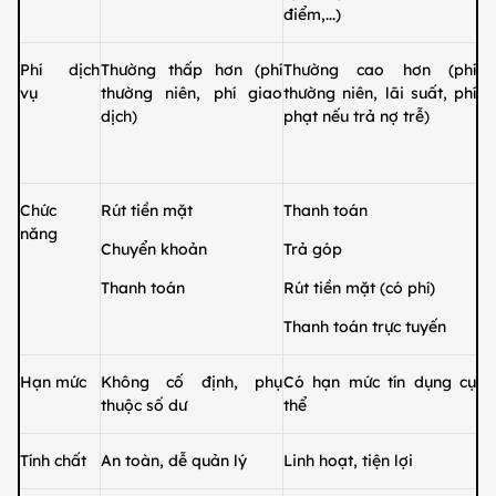
điểm,...)
Phí dịch
Thường thấp hơn (phí
Thường cao hơn (phí
vụ
thường niên, phí giao
thường niên, lãi suất, phí
dịch)
phạt nếu trả nợ trễ)
Chức
Rút tiền mặt
Thanh toán
năng
Chuyển khoản
Trả góp
Thanh toán
Rút tiền mặt (có phí)
Thanh toán trực tuyến
Hạn mức
Không cố định, phụ
Có hạn mức tín dụng cụ
thuộc số dư
thể
Tính chất
An toàn, dễ quản lý
Linh hoạt, tiện lợi