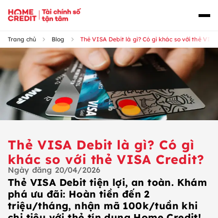
Trang chủ
Blog
Thẻ VISA Debit là gì? Có gì khác so với thẻ VISA
Thẻ VISA Debit là gì? Có gì
khác so với thẻ VISA Credit?
Ngày đăng
20/04/2026
Thẻ VISA Debit tiện lợi, an toàn. Khám
phá ưu đãi: Hoàn tiền đến 2
triệu/tháng, nhận mã 100k/tuần khi
chi tiêu với thẻ tín dụng Home Credit!