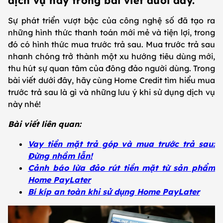
dịch vụ này trong bài viết dưới đây.
Sự phát triển vượt bậc của công nghệ số đã tạo ra
những hình thức thanh toán mới mẻ và tiện lợi, trong
đó có hình thức mua trước trả sau. Mua trước trả sau
nhanh chóng trở thành một xu hướng tiêu dùng mới,
thu hút sự quan tâm của đông đảo người dùng. Trong
bài viết dưới đây, hãy cùng Home Credit tìm hiểu mua
trước trả sau là gì và những lưu ý khi sử dụng dịch vụ
này nhé!
Bài viết liên quan:
Vay tiền mặt trả góp và mua trước trả sau:
Đừng nhầm lẫn!
Cảnh báo lừa đảo rút tiền mặt từ sản phẩm
Home PayLater
Bí kíp an toàn khi sử dụng Home PayLater