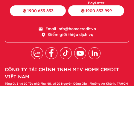
PayLater
1900 633 633
1900 633 999
Email
info@homecredit.vn
Điểm giới thiệu dịch vụ
CÔNG TY TÀI CHÍNH TNHH MTV HOME CREDIT
VIỆT NAM
Tầng G, 8 và 10 Tòa nhà Phụ Nữ, số 20 Nguyễn Đăng Giai, Phường An Khánh, TP.HCM
Tải ứng dụng Home Credit
Tải ngay
Để quản lý khoản vay và nhận các ưu đãi độc
quyền trên ứng dụng Home Credit