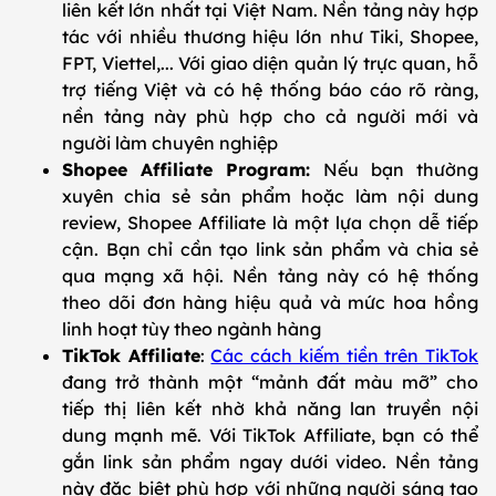
liên kết lớn nhất tại Việt Nam. Nền tảng này hợp
tác với nhiều thương hiệu lớn như Tiki, Shopee,
FPT, Viettel,... Với giao diện quản lý trực quan, hỗ
trợ tiếng Việt và có hệ thống báo cáo rõ ràng,
nền tảng này phù hợp cho cả người mới và
người làm chuyên nghiệp
Shopee Affiliate Program:
Nếu bạn thường
xuyên chia sẻ sản phẩm hoặc làm nội dung
review, Shopee Affiliate là một lựa chọn dễ tiếp
cận. Bạn chỉ cần tạo link sản phẩm và chia sẻ
qua mạng xã hội. Nền tảng này có hệ thống
theo dõi đơn hàng hiệu quả và mức hoa hồng
linh hoạt tùy theo ngành hàng
TikTok Affiliate
:
Các cách kiếm tiền trên TikTok
đang trở thành một “mảnh đất màu mỡ” cho
tiếp thị liên kết nhờ khả năng lan truyền nội
dung mạnh mẽ. Với TikTok Affiliate, bạn có thể
gắn link sản phẩm ngay dưới video. Nền tảng
này đặc biệt phù hợp với những người sáng tạo