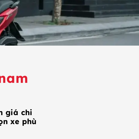
 nam
 giá chi
họn xe phù