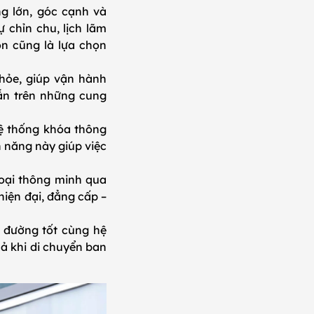
g lớn, góc cạnh và
 chỉn chu, lịch lãm
ọn cũng là lựa chọn
khỏe, giúp vận hành
ẫn trên những cung
ệ thống khóa thông
 năng này giúp việc
oại thông minh qua
iện đại, đẳng cấp –
 đường tốt cùng hệ
ả khi di chuyển ban