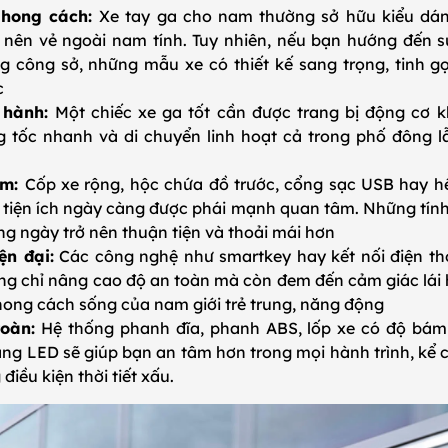
phong cách:
Xe tay ga cho nam thường sở hữu kiểu dán
nên vẻ ngoài nam tính. Tuy nhiên, nếu bạn hướng đến sự
g công sở, những mẫu xe có thiết kế sang trọng, tinh g
c
 hành:
Một chiếc xe ga tốt cần được trang bị động cơ 
 tốc nhanh và di chuyển linh hoạt cả trong phố đông l
èm:
Cốp xe rộng, hộc chứa đồ trước, cổng sạc USB hay h
 tiện ích ngày càng được phái mạnh quan tâm. Những tính
ng ngày trở nên thuận tiện và thoải mái hơn
ện đại:
Các công nghệ như smartkey hay kết nối điện th
ng chỉ nâng cao độ an toàn mà còn đem đến cảm giác lái h
hong cách sống của nam giới trẻ trung, năng động
toàn:
Hệ thống phanh đĩa, phanh ABS, lốp xe có độ bám
ng LED sẽ giúp bạn an tâm hơn trong mọi hành trình, kể c
điều kiện thời tiết xấu.