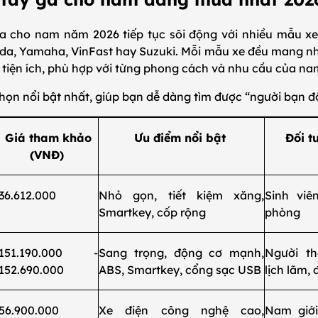
ga cho nam năm 2026 tiếp tục sôi động với nhiều mẫu x
nda, Yamaha, VinFast hay Suzuki. Mỗi mẫu xe đều mang nh
à tiện ích, phù hợp với từng phong cách và nhu cầu của nam
 chọn nổi bật nhất, giúp bạn dễ dàng tìm được “người bạn
Giá tham khảo
Ưu điểm nổi bật
Đối t
(VNĐ)
36.612.000
Nhỏ gọn, tiết kiệm xăng,
Sinh viê
Smartkey, cốp rộng
phòng
151.190.000 -
Sang trọng, động cơ mạnh,
Người th
152.690.000
ABS, Smartkey, cổng sạc USB
lịch lãm,
56.900.000
Xe điện công nghệ cao,
Nam giới