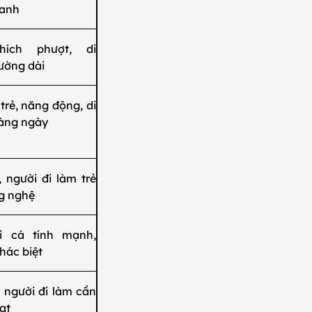
xanh
hích phượt, di
ường dài
trẻ, năng động, di
àng ngày
, người đi làm trẻ
ng nghệ
i cá tính mạnh,
khác biệt
, người đi làm cần
oạt