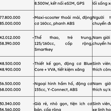
8.500W, kết nối eSIM, GPS
lối sống 
77.800.000 -
Maxi-scooter thoải mái, động
Người t
85.000.000
cơ 160cc, phanh ABS
chuyển đ
42.012.000 –
Thể thao, trẻ trung,
Nam giới 
58.390.000
125/160cc, cốp rộng,
chuyển h
Smartkey
48.500.000 -
Thiết kế gọn, động cơ Blue
Sinh viên
48.900.000
Core + VVA, tiết kiệm xăng
thích cô
56.500.000 -
Ngoại hình hầm hố, động cơ
Nam giớ
68.000.000
155cc, Y-Connect, ABS
thích sự 
30.340.000 -
Giá rẻ, nhỏ gọn, tiện ích cơ
Sinh viên
34.560.000
bản, cốp rộng
xe linh h