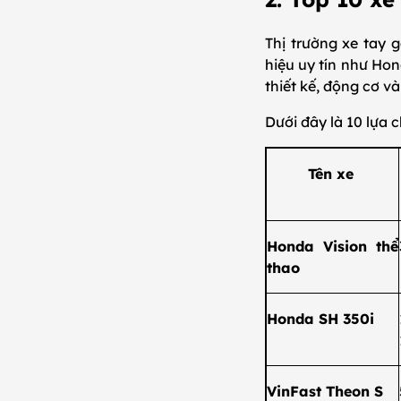
Thị trường xe tay 
hiệu uy tín như Ho
thiết kế, động cơ v
Dưới đây là 10 lựa
Tên xe
Honda Vision thể
thao
Honda SH 350i
VinFast Theon S