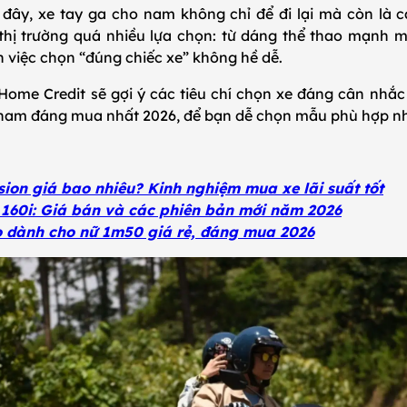
đây, xe tay ga cho nam không chỉ để đi lại mà còn là 
hị trường quá nhiều lựa chọn: từ dáng thể thao mạnh m
ến việc chọn “đúng chiếc xe” không hề dễ.
 Home Credit sẽ gợi ý các tiêu chí chọn xe đáng cân nhắc
nam đáng mua nhất 2026, để bạn dễ chọn mẫu phù hợp nh
:
sion giá bao nhiêu? Kinh nghiệm mua xe lãi suất tốt
 160i: Giá bán và các phiên bản mới năm 2026
o dành cho nữ 1m50 giá rẻ, đáng mua 2026