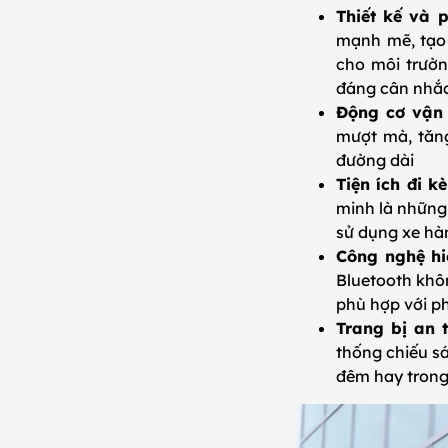
Thiết kế và 
mạnh mẽ, tạo 
cho môi trườn
đáng cân nhắ
Động cơ vận
mượt mà, tăng
đường dài
Tiện ích đi k
minh là những
sử dụng xe hà
Công nghệ hi
Bluetooth khô
phù hợp với p
Trang bị an 
thống chiếu sá
đêm hay trong 