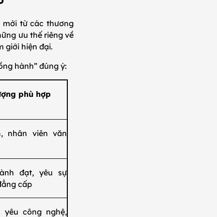
e mới từ các thương
ững ưu thế riêng về
 giới hiện đại.
 đồng hành” đúng ý:
ượng phù hợp
n, nhân viên văn
ành đạt, yêu sự
 đẳng cấp
 yêu công nghệ,