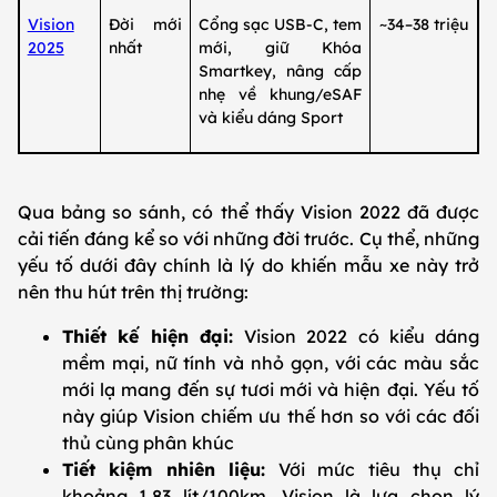
Vision
Đời mới
Cổng sạc USB‑C, tem
~34–38 triệu
2025
nhất
mới, giữ Khóa
Smartkey, nâng cấp
nhẹ về khung/eSAF
và kiểu dáng Sport
Qua bảng so sánh, có thể thấy Vision 2022 đã được
cải tiến đáng kể so với những đời trước. Cụ thể, những
yếu tố dưới đây chính là lý do khiến mẫu xe này trở
nên thu hút trên thị trường:
Thiết kế hiện đại:
Vision 2022 có kiểu dáng
mềm mại, nữ tính và nhỏ gọn, với các màu sắc
mới lạ mang đến sự tươi mới và hiện đại. Yếu tố
này giúp Vision chiếm ưu thế hơn so với các đối
thủ cùng phân khúc
Tiết kiệm nhiên liệu:
Với mức tiêu thụ chỉ
khoảng 1,83 lít/100km, Vision là lựa chọn lý