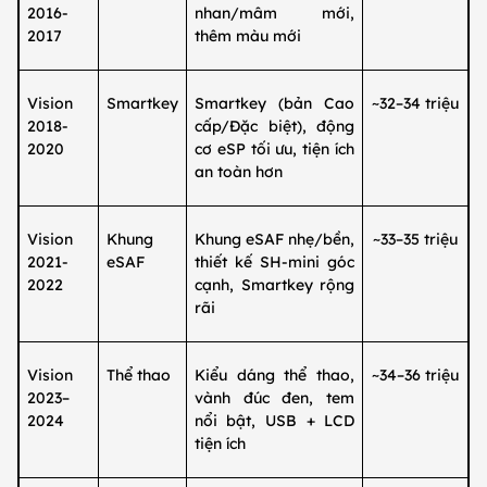
2016-
nhan/mâm mới,
2017
thêm màu mới
Vision
Smartkey
Smartkey (bản Cao
~32–34 triệu
2018-
cấp/Đặc biệt), động
2020
cơ eSP tối ưu, tiện ích
an toàn hơn
Vision
Khung
Khung eSAF nhẹ/bền,
~33–35 triệu
2021-
eSAF
thiết kế SH‑mini góc
2022
cạnh, Smartkey rộng
rãi
Vision
Thể thao
Kiểu dáng thể thao,
~34–36 triệu
2023–
vành đúc đen, tem
2024
nổi bật, USB + LCD
tiện ích