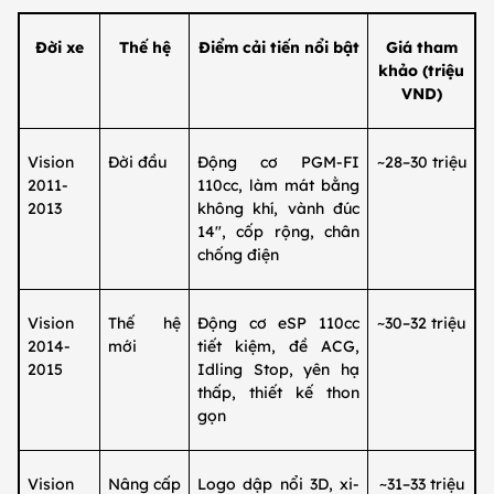
Đời xe
Thế hệ
Điểm cải tiến nổi bật
Giá tham
khảo (triệu
VND)
Vision
Đời đầu
Động cơ PGM‑FI
~28–30 triệu
2011-
110cc, làm mát bằng
2013
không khí, vành đúc
14″, cốp rộng, chân
chống điện
Vision
Thế hệ
Động cơ eSP 110cc
~30–32 triệu
2014-
mới
tiết kiệm, đề ACG,
2015
Idling Stop, yên hạ
thấp, thiết kế thon
gọn
Vision
Nâng cấp
Logo dập nổi 3D, xi-
~31–33 triệu