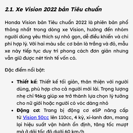
2.1. Xe Vision 2022 bản Tiêu chuẩn
Honda Vision bản Tiêu chuẩn 2022 là phiên bản phổ
thông nhất trong dòng xe Vision, hướng đến nhóm
người dùng yêu thích sự nhỏ gọn, dễ điều khiển và chi
phí hợp lý. Với hai màu sắc cơ bản là trắng và đỏ, mẫu
xe này tiếp tục duy trì phong cách đơn giản nhưng
vẫn giữ được nét tinh tế vốn có.
Đặc điểm nổi bật:
Thiết kế:
Thiết kế tối giản, thân thiện với người
dùng, phù hợp cho cả người mới lái. Trọng lượng
nhẹ chỉ 96kg giúp xe trở thành lựa chọn lý tưởng
cho nữ giới hoặc người có vóc dáng nhỏ
Động cơ:
Trang bị động cơ eSP nâng cấp
từ
Vision 50cc
lên 110cc, 4 kỳ, xi-lanh đơn, mang
lại hiệu suất vận hành ổn định, tăng tốc mượt
mà ở dải tốc độ dưới 60 km/h