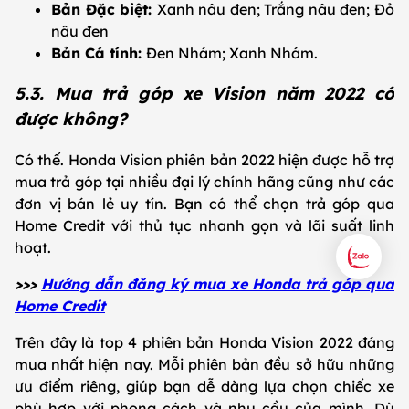
Bản Đặc biệt:
Xanh nâu đen; Trắng nâu đen; Đỏ
nâu đen
Bản Cá tính:
Đen Nhám; Xanh Nhám.
5.3. Mua trả góp xe Vision năm 2022 có
được không?
Có thể. Honda Vision phiên bản 2022 hiện được hỗ trợ
mua trả góp tại nhiều đại lý chính hãng cũng như các
đơn vị bán lẻ uy tín. Bạn có thể chọn trả góp qua
Home Credit với thủ tục nhanh gọn và lãi suất linh
hoạt.
>>>
Hướng dẫn đăng ký mua xe Honda trả góp qua
Home Credit
Trên đây là top 4 phiên bản Honda Vision 2022 đáng
mua nhất hiện nay. Mỗi phiên bản đều sở hữu những
ưu điểm riêng, giúp bạn dễ dàng lựa chọn chiếc xe
phù hợp với phong cách và nhu cầu của mình. Dù