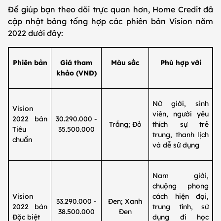
Để giúp bạn theo dõi trực quan hơn, Home Credit đã
cập nhật bảng tổng hợp các phiên bản Vision năm
2022 dưới đây:
Phiên bản
Giá tham
Màu sắc
Phù hợp với
khảo (VNĐ)
Nữ giới, sinh
Vision
viên, người yêu
2022 bản
30.290.000 -
Trắng; Đỏ
thích sự trẻ
Tiêu
35.500.000
trung, thanh lịch
chuẩn
và dễ sử dụng
Nam giới,
chuộng phong
Vision
cách hiện đại,
33.290.000 -
Đen; Xanh
2022 bản
trung tính, sử
38.500.000
Đen
Đặc biệt
dụng đi học