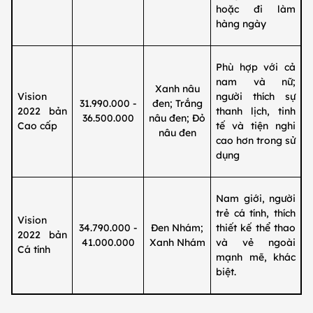
hoặc đi làm
hàng ngày
Phù hợp với cả
nam và nữ;
Xanh nâu
Vision
người thích sự
31.990.000 -
đen; Trắng
2022 bản
thanh lịch, tinh
36.500.000
nâu đen; Đỏ
Cao cấp
tế và tiện nghi
nâu đen
cao hơn trong sử
dụng
Nam giới, người
trẻ cá tính, thích
Vision
34.790.000 -
Đen Nhám;
thiết kế thể thao
2022 bản
41.000.000
Xanh Nhám
và vẻ ngoài
Cá tính
mạnh mẽ, khác
biệt.