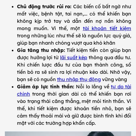
Chủ động trước rủi ro:
Các biến cố bất ngờ như
mất việc, bệnh tật, tai nạn,... có thể khiến bạn
không kịp trở tay và dẫn đến nợ nần không
mong muốn. Vì thế, một
tài khoản tiết kiệm
trong những lúc như thế sẽ là nguồn lực quý giá,
giúp bạn nhanh chóng vượt qua khó khăn
Gia tăng thu nhập:
Tiết kiệm tiền còn giúp bạn
được hưởng lợi từ
lãi suất kép
thông qua đầu tư.
Khi chiến lược đầu tư của bạn thành công, số
tiền bỏ ra sẽ sinh ra lợi nhuận kéo dài. Nhờ vậy,
bạn sẽ có nguồn
thu nhập thụ động
vững vàng
Giảm áp lực tinh thần:
Nỗi lo lắng về
tự do tài
chính
trong thời gian dài có thể khiến bạn rơi
vào trạng thái căng thẳng, mệt mỏi tinh thần. Vì
thế, khi tiết kiệm được khoản tiền nhỏ, bạn sẽ
cảm thấy thoải mái và giữ được bình tĩnh khi đối
mặt với các trường hợp khẩn cấp.