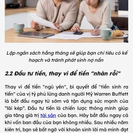
Lập ngân sách hằng tháng sẽ giúp bạn chi tiêu có kế
hoạch và tránh phát sinh nợ nần
2.2 Đầu tư tiền, thay vì để tiền "nhàn rỗi"
Thay vì để tiền "ngủ yên", bí quyết để "tiền sinh ra
tiền" của vị tỷ phú lừng danh người Mỹ Warren Buffett
là bắt đầu ngay từ sớm và tận dụng sức mạnh của
“lãi kép”. Đầu tư tiền là chiến lược thông minh giúp
gia tăng giá trị
tài sản
của bạn. Hãy bắt đầu ngay cả
khi vốn ban đầu của bạn không nhiều. Sau nhiều năm
kiên trì, bạn sẽ bất ngờ với khoản sinh lời mà mình đạt