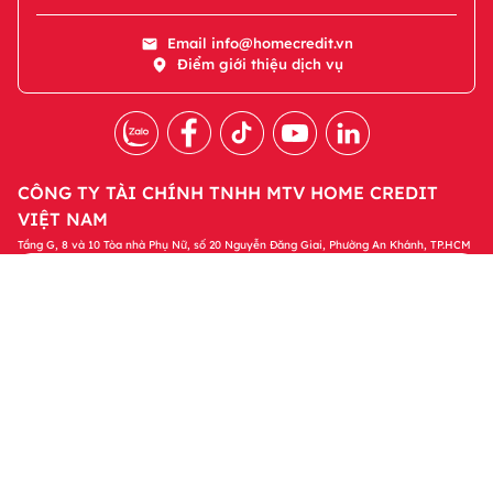
Email
info@homecredit.vn
Điểm giới thiệu dịch vụ
CÔNG TY TÀI CHÍNH TNHH MTV HOME CREDIT
VIỆT NAM
Tầng G, 8 và 10 Tòa nhà Phụ Nữ, số 20 Nguyễn Đăng Giai, Phường An Khánh, TP.HCM
Tải ứng dụng Home Credit
Tải ngay
Để quản lý khoản vay và nhận các ưu đãi độc
quyền trên ứng dụng Home Credit
Sản phẩm
Tin tức & Hỗ trợ