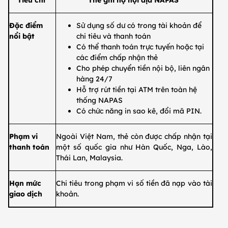
​​Tiêu chí
​Thẻ ghi nợ nội địa NAPAS
​Đặc điểm
​Sử dụng số dư có trong tài khoản để
nổi bật
chi tiêu và thanh toán
​Có thể thanh toán trực tuyến hoặc tại
các điểm chấp nhận thẻ
​Cho phép chuyển tiền nội bộ, liên ngân
hàng 24/7
​Hỗ trợ rút tiền tại ATM trên toàn hệ
thống NAPAS
​Có chức năng in sao kê, đổi mã PIN.
​Phạm vi
​Ngoài Việt Nam, thẻ còn được chấp nhận tại
thanh toán
một số quốc gia như Hàn Quốc, Nga, Lào,
Thái Lan, Malaysia.
​Hạn mức
​Chi tiêu trong phạm vi số tiền đã nạp vào tài
giao dịch
khoản.​