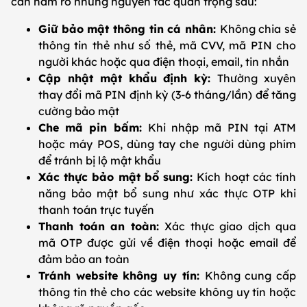
cần nắm rõ những nguyên tắc quan trọng sau:
Giữ bảo mật thông tin cá nhân:
Không chia sẻ
thông tin thẻ như số thẻ, mã CVV, mã PIN cho
người khác hoặc qua điện thoại, email, tin nhắn
Cập nhật mật khẩu định kỳ:
Thường xuyên
thay đổi mã PIN định kỳ (3-6 tháng/lần) để tăng
cường bảo mật
Che mã pin bấm:
Khi nhập mã PIN tại ATM
hoặc máy POS, dùng tay che người dùng phím
để tránh bị lộ mật khẩu
Xác thực bảo mật bổ sung:
Kích hoạt các tính
năng bảo mật bổ sung như xác thực OTP khi
thanh toán trực tuyến
Thanh toán an toàn:
Xác thực giao dịch qua
mã OTP được gửi về điện thoại hoặc email để
đảm bảo an toàn
Tránh website không uy tín:
Không cung cấp
thông tin thẻ cho các website không uy tín hoặc