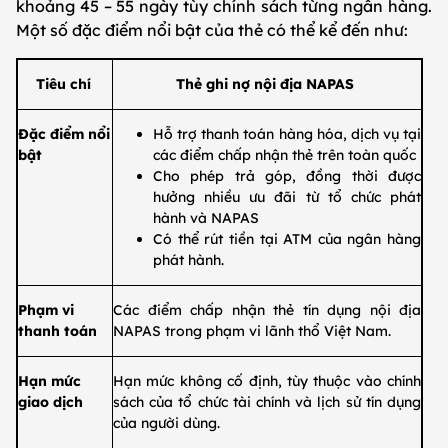
khoảng 45 – 55 ngày tùy chính sách từng ngân hàng.
Một số đặc điểm nổi bật của thẻ có thể kể đến như:
​​Tiêu chí
​Thẻ ghi nợ nội địa NAPAS
​Đặc điểm nổi
​Hỗ trợ thanh toán hàng hóa, dịch vụ tại
bật
các điểm chấp nhận thẻ trên toàn quốc
​Cho phép trả góp, đồng thời được
hưởng nhiều ưu đãi từ tổ chức phát
hành và NAPAS
​Có thể rút tiền tại ATM của ngân hàng
phát hành.
​Phạm vi
​Các điểm chấp nhận thẻ tín dụng nội địa
thanh toán
NAPAS trong phạm vi lãnh thổ Việt Nam.
​Hạn mức
​Hạn mức không cố định, tùy thuộc vào chính
giao dịch
sách của tổ chức tài chính và lịch sử tín dụng
của người dùng.​