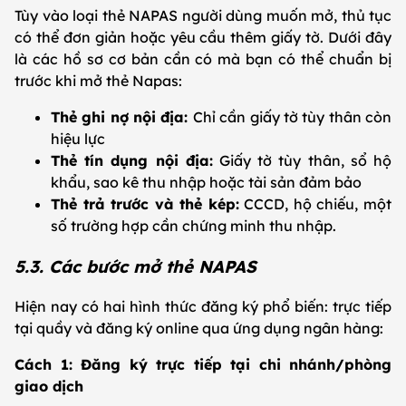
Tùy vào loại thẻ NAPAS người dùng muốn mở, thủ tục
có thể đơn giản hoặc yêu cầu thêm giấy tờ. Dưới đây
là các hồ sơ cơ bản cần có mà bạn có thể chuẩn bị
trước khi mở thẻ Napas:
Thẻ ghi nợ nội địa:
Chỉ cần giấy tờ tùy thân còn
hiệu lực
Thẻ tín dụng nội địa:
Giấy tờ tùy thân, sổ hộ
khẩu, sao kê thu nhập hoặc tài sản đảm bảo
Thẻ trả trước và thẻ kép:
CCCD, hộ chiếu, một
số trường hợp cần chứng minh thu nhập.
5.3. Các bước mở thẻ NAPAS
Hiện nay có hai hình thức đăng ký phổ biến: trực tiếp
tại quầy và đăng ký online qua ứng dụng ngân hàng:
Cách 1: Đăng ký trực tiếp tại chi nhánh/phòng
giao dịch