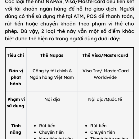
Các loại thẻ như NAPAS, Visa/Mastercard đều liên kết
với tài khoản ngân hàng để hỗ trợ giao dịch. Người
dùng có thể sử dụng thẻ tại ATM, POS để thanh toán,
rút tiền hoặc chuyển khoản theo phạm vi thẻ cho
phép. Dù vậy, 2 loại thẻ này vẫn một số điểm khác
biệt được thể hiện rõ trong người dùng dưới đây:
Tiêu chí
Thẻ Napas
Thẻ Visa/Mastercard
Đơn vị
Công ty tài chính &
Visa Inc/ MasterCard
phát
Ngân hàng Việt Nam
Worldwide
hành
Phạm vi
Nội địa
Nội địa/Quốc tế
sử dụng
Tính
Rút tiền
Rút tiền
năng
Chuyển tiền
Chuyển tiền
Nạp tiền tại cây
Thanh toán online