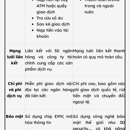
ATM hoặc quầy
trong và ngoài
giao dịch
nước
Tra cứu số dư
Sao kê giao dịch
Nạp tiền vào tài
khoản
Mạng
Liên kết với 50 ngân
Mạng lưới liên kết thanh
lưới liên
hàng và công ty tài
toán có quy mô toàn cầu.
kết
chính cung cấp các sản
phẩm dịch vụ.
Chi phí
Miễn phí giao dịch nội
Chi phí cao, bao gồm các
và phí
địa tại các ngân hàng
phí giao dịch quốc tế, rút
dịch vụ
đã liên kết.
tiền mặt và chuyển đổi
ngoại tệ.
Bảo mật
Sử dụng chip EMV, mã
Sử dụng công nghệ bảo
hóa thông tin
mật thế giới như 3D
security,... có khả năng