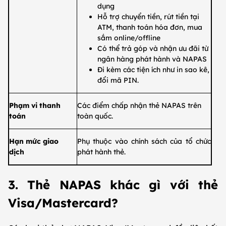
dụng
​Hỗ trợ chuyển tiền, rút tiền tại
ATM, thanh toán hóa đơn, mua
sắm online/offline
​Có thể trả góp và nhận ưu đãi từ
ngân hàng phát hành và NAPAS
​Đi kèm các tiện ích như in sao kê,
đổi mã PIN.
​Phạm vi thanh
​Các điểm chấp nhận thẻ NAPAS trên
toán
toàn quốc.
​Hạn mức giao
​Phụ thuộc vào chính sách của tổ chức
dịch
phát hành thẻ.​
3. Thẻ NAPAS khác gì với thẻ
Visa/Mastercard?