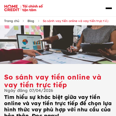
Trang chủ
Blog
So sánh vay tiền online và vay tiền trực tiếp
So sánh vay tiền online và
vay tiền trực tiếp
Ngày đăng
07/04/2026
Tìm hiểu sự khác biệt giữa vay tiền
online và vay tiền trực tiếp để chọn lựa
hình thức vay phù hợp với nhu cầu của
bản thân. Đọc ngay!