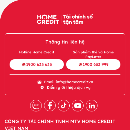
Thông tin liên hệ
Hotline Home Credit
Sản phẩm thẻ và Home
PayLater
1900 633 633
1900 633 999
Email
info@homecredit.vn
Điểm giới thiệu dịch vụ
CÔNG TY TÀI CHÍNH TNHH MTV HOME CREDIT
VIỆT NAM