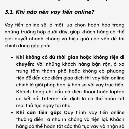
3.1. Khi nào nên vay tiền online?
Vay tiền online sẽ là một lựa chọn hoàn hảo trong
những trường hợp dưới đây, giúp khách hàng có thể
giải quyết nhanh chóng và hiệu quả các vấn đề tài
chính đang gặp phải:
Khi không có đủ thời gian hoặc không tiện di
chuyển:
Với những khách hàng bận rộn, ở xa
trung tâm thành phố hoặc không có phương
tiện để đến các điểm giao dịch thì vay tiền online
chính là giải pháp hợp lý hơn so với vay trực tiếp.
Khách hàng chỉ cần có điện thoại hoặc laptop
có kết nối Internet ổn định là có thể hoàn tất
mọi thủ tục ngay tại nhà.
Khi cần tiền gấp:
Quy trình vay tiền online
thường diễn ra nhanh chóng và tiện lợi. Khách
hàng có thể hoàn tất các thủ tục vay và nhận số