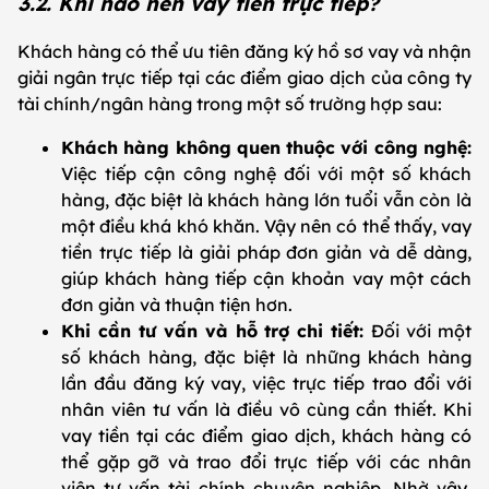
3.2. Khi nào nên vay tiền trực tiếp?
Khách hàng có thể ưu tiên đăng ký hồ sơ vay và nhận
giải ngân trực tiếp tại các điểm giao dịch của công ty
tài chính/ngân hàng trong một số trường hợp sau:
Khách hàng không quen thuộc với công nghệ:
Việc tiếp cận công nghệ đối với một số khách
hàng, đặc biệt là khách hàng lớn tuổi vẫn còn là
một điều khá khó khăn. Vậy nên có thể thấy, vay
tiền trực tiếp là giải pháp đơn giản và dễ dàng,
giúp khách hàng tiếp cận khoản vay một cách
đơn giản và thuận tiện hơn.
Khi cần tư vấn và hỗ trợ chi tiết:
Đối với một
số khách hàng, đặc biệt là những khách hàng
lần đầu đăng ký vay, việc trực tiếp trao đổi với
nhân viên tư vấn là điều vô cùng cần thiết. Khi
vay tiền tại các điểm giao dịch, khách hàng có
thể gặp gỡ và trao đổi trực tiếp với các nhân
viên tư vấn tài chính chuyên nghiệp. Nhờ vậy,