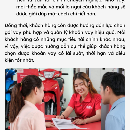
mọi thắc mắc và mối lo ngại của khách hàng sẽ
được giải đáp một cách chi tiết hơn.
Đồng thời, khách hàng còn được hướng dẫn lựa chọn
gói vay phù hợp và quản lý khoản vay hiệu quả. Mỗi
khách hàng có những mục tiêu tài chính khác nhau,
vì vậy, việc được hướng dẫn cụ thể giúp khách hàng
chọn được khoản vay có lãi suất, thời hạn và điều
kiện tốt nhất.