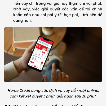
tiền vay chỉ trong vài giờ hay thậm chí vài phút.
Nhờ vậy, việc giải quyết các vấn đề tài chính
khẩn cấp như chi phí y tế, học phí,... trở nên dễ
dàng hơn.
Home Credit cung cấp dịch vụ vay tiền mặt online,
cam kết xét duyệt 3 phút, giải ngân sau 10 phút