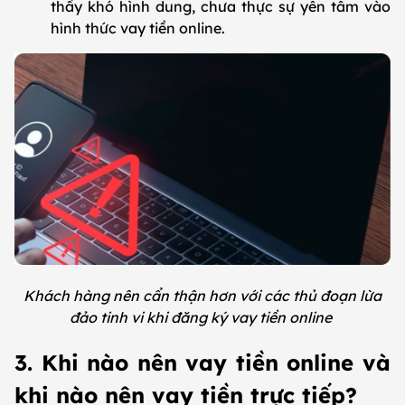
thấy khó hình dung, chưa thực sự yên tâm vào
hình thức vay tiền online.
Khách hàng nên cẩn thận hơn với các thủ đoạn lừa
đảo tinh vi khi đăng ký vay tiền online
3. Khi nào nên vay tiền online và
khi nào nên vay tiền trực tiếp?