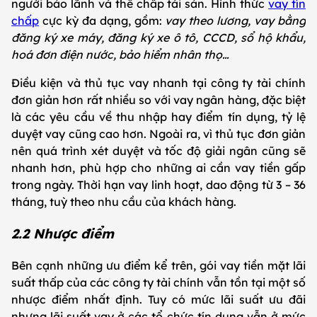
người bảo lãnh và thế chấp tài sản. Hình thức
vay tín
chấp
cực kỳ đa dạng, gồm:
vay theo lương, vay bằng
đăng ký xe máy, đăng ký xe ô tô, CCCD, sổ hộ khẩu,
hoá đơn điện nước, bảo hiểm nhân thọ…
Điều kiện và thủ tục vay nhanh tại công ty tài chính
đơn giản hơn rất nhiều so với vay ngân hàng, đặc biệt
là các yêu cầu về thu nhập hay điểm tín dụng, tỷ lệ
duyệt vay cũng cao hơn. Ngoài ra, vì thủ tục đơn giản
nên quá trình xét duyệt và tốc độ giải ngân cũng sẽ
nhanh hơn, phù hợp cho những ai cần vay tiền gấp
trong ngày. Thời hạn vay linh hoạt, dao động từ 3 – 36
tháng, tuỳ theo nhu cầu của khách hàng.
2.2 Nhược điểm
Bên cạnh những ưu điểm kể trên, gói vay tiền mặt lãi
suất thấp của các công ty tài chính vẫn tồn tại một số
nhược điểm nhất định. Tuy có mức lãi suất ưu đãi
nhưng lãi suất vay ở các tổ chức tín dụng vẫn ở mức