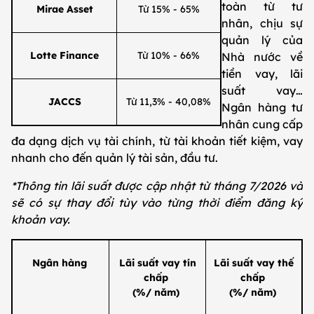
toàn từ tư
Mirae Asset
Từ 15% - 65%
nhân, chịu sự
quản lý của
Lotte Finance
Từ 10% - 66%
Nhà nước về
tiền vay, lãi
suất vay…
JACCS
Từ 11,3% - 40,08%
Ngân hàng tư
nhân cung cấp
đa dạng dịch vụ tài chính, từ tài khoản tiết kiệm, vay
nhanh cho đến quản lý tài sản, đầu tư.
*Thông tin lãi suất được cập nhật từ tháng 7/2026 và
sẽ có sự thay đổi tùy vào từng thời điểm đăng ký
khoản vay.
Ngân hàng
Lãi suất vay tín
Lãi suất vay thế
chấp
chấp
(%/ năm)
(%/ năm)