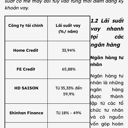
suất có thể thay đổi tùy vào từng thời điểm đăng ký
khoản vay.
1.2 Lãi suất
Công ty tài chính
Lãi suất vay
vay nhanh
(%/ năm)
tại các
ngân hàng
Home Credit
33,94%
Ngân hàng tư
nhân
FE Credit
65,88%
Ngân hàng tư
nhân là những
HD SAISON
Từ 35,33% đến
ngân hàng
59,9%
được thành
lập từ các tổ
chức tư nhân
Shinhan Finance
Từ 18% - 49%
và có nguồn
vốn góp hoàn