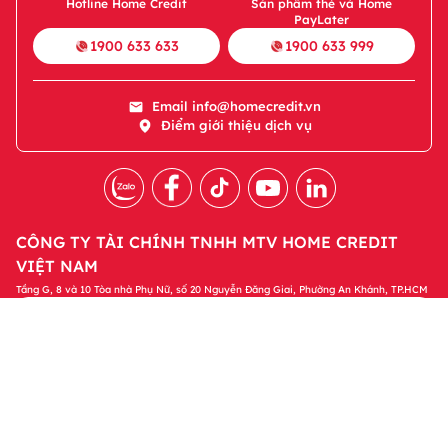
Hotline Home Credit
Sản phẩm thẻ và Home
PayLater
1900 633 633
1900 633 999
Email
info@homecredit.vn
Điểm giới thiệu dịch vụ
CÔNG TY TÀI CHÍNH TNHH MTV HOME CREDIT
VIỆT NAM
Tầng G, 8 và 10 Tòa nhà Phụ Nữ, số 20 Nguyễn Đăng Giai, Phường An Khánh, TP.HCM
Tải ứng dụng Home Credit
Tải ngay
Để quản lý khoản vay và nhận các ưu đãi độc
quyền trên ứng dụng Home Credit