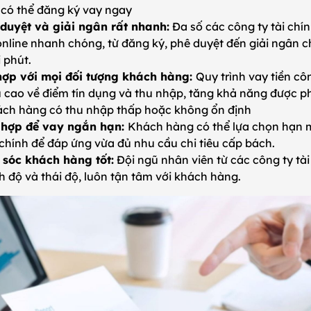
có thể đăng ký vay ngay
 duyệt và giải ngân rất nhanh:
Đa số các công ty tài ch
 online nhanh chóng, từ đăng ký, phê duyệt đến giải ngân ch
i phút.
hợp với mọi đối tượng khách hàng:
Quy trình vay tiền côn
 cao về điểm tín dụng và thu nhập, tăng khả năng được p
ch hàng có thu nhập thấp hoặc không ổn định
hợp để vay ngắn hạn:
Khách hàng có thể lựa chọn hạn 
i chính để đáp ứng vừa đủ nhu cầu chi tiêu cấp bách.
 sóc khách hàng tốt:
Đội ngũ nhân viên từ các công ty tà
nh độ và thái độ, luôn tận tâm với khách hàng.