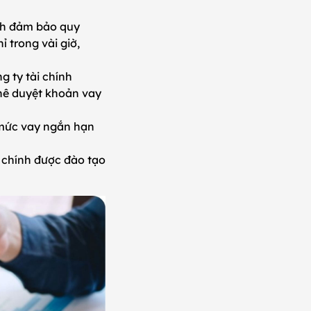
ính đảm bảo quy
ỉ trong vài giờ,
g ty tài chính
hê duyệt khoản vay
mức vay ngắn hạn
i chính được đào tạo