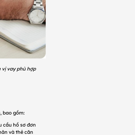
n vị vay phù hợp
ng, bao gồm:
êu cầu hồ sơ đơn
hân và thẻ căn