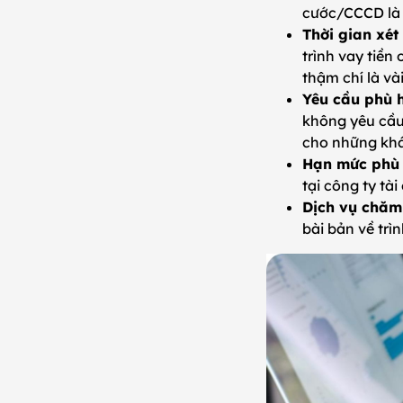
cước/CCCD là 
Thời gian xét
trình vay tiền
thậm chí là và
Yêu cầu phù 
không yêu cầu
cho những khá
Hạn mức phù 
tại công ty tà
Dịch vụ chăm
bài bản về trì