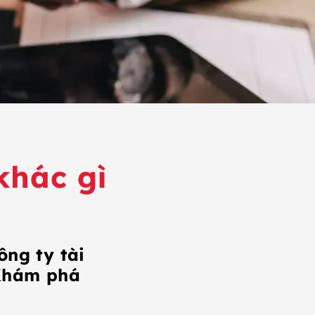
khác gì
ông ty tài
 Khám phá