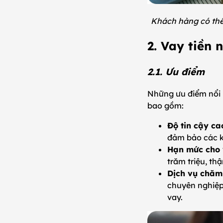
Khách hàng có thể 
2. Vay tiền
2.1. Ưu điểm
Những ưu điểm nổi b
bao gồm:
Độ tin cậy ca
đảm bảo các k
Hạn mức cho 
trăm triệu, th
Dịch vụ chăm
chuyên nghiệp,
vay.