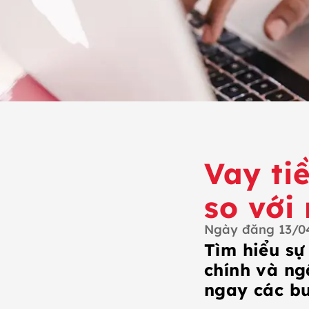
Vay ti
so với
Ngày đăng
13/0
Tìm hiểu sự 
chính và ng
ngay các bư