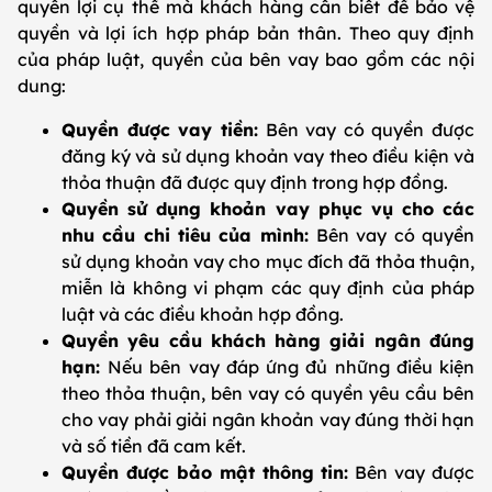
quyền lợi cụ thể mà khách hàng cần biết để bảo vệ
quyền và lợi ích hợp pháp bản thân. Theo quy định
của pháp luật, quyền của bên vay bao gồm các nội
dung:
Quyền được vay tiền:
Bên vay có quyền được
đăng ký và sử dụng khoản vay theo điều kiện và
thỏa thuận đã được quy định trong hợp đồng.
Quyền sử dụng khoản vay phục vụ cho các
nhu cầu chi tiêu của mình:
Bên vay có quyền
sử dụng khoản vay cho mục đích đã thỏa thuận,
miễn là không vi phạm các quy định của pháp
luật và các điều khoản hợp đồng.
Quyền yêu cầu khách hàng giải ngân đúng
hạn:
Nếu bên vay đáp ứng đủ những điều kiện
theo thỏa thuận, bên vay có quyền yêu cầu bên
cho vay phải giải ngân khoản vay đúng thời hạn
và số tiền đã cam kết.
Quyền được bảo mật thông tin:
Bên vay được