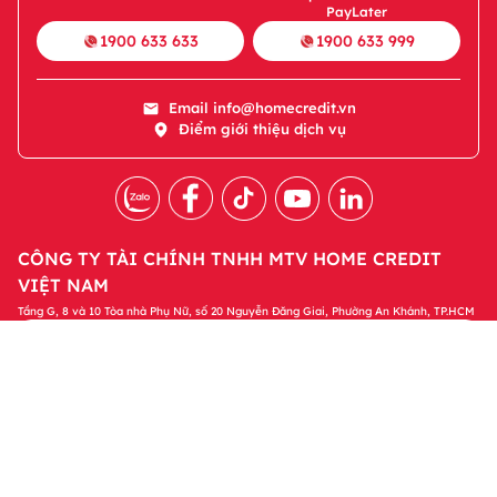
PayLater
1900 633 633
1900 633 999
Email
info@homecredit.vn
Điểm giới thiệu dịch vụ
CÔNG TY TÀI CHÍNH TNHH MTV HOME CREDIT
VIỆT NAM
Tầng G, 8 và 10 Tòa nhà Phụ Nữ, số 20 Nguyễn Đăng Giai, Phường An Khánh, TP.HCM
Tải ứng dụng Home Credit
Tải ngay
Để quản lý khoản vay và nhận các ưu đãi độc
quyền trên ứng dụng Home Credit