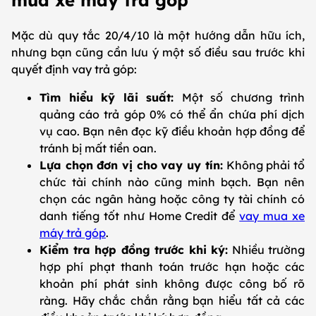
mua xe máy trả góp
Mặc dù quy tắc 20/4/10 là một hướng dẫn hữu ích,
nhưng bạn cũng cần lưu ý một số điều sau trước khi
quyết định vay trả góp:
Tìm hiểu kỹ lãi suất:
Một số chương trình
quảng cáo trả góp 0% có thể ẩn chứa phí dịch
vụ cao. Bạn nên đọc kỹ điều khoản hợp đồng để
tránh bị mất tiền oan.
Lựa chọn đơn vị cho vay uy tín:
Không phải tổ
chức tài chính nào cũng minh bạch. Bạn nên
chọn các ngân hàng hoặc công ty tài chính có
danh tiếng tốt như Home Credit để
vay mua xe
máy trả góp
.
Kiểm tra hợp đồng trước khi ký:
Nhiều trường
hợp phí phạt thanh toán trước hạn hoặc các
khoản phí phát sinh không được công bố rõ
ràng. Hãy chắc chắn rằng bạn hiểu tất cả các