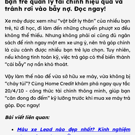
bạn trẻ quản lý tài chính hiệu quả và
tránh rơi vào bẫy nợ. Đọc ngay!
Xe máy được xem như “vật bất ly thân” của nhiều bạn
trẻ, từ đi học, đi làm đến những chuyến phượt xa đều
không thể thiếu. Nhưng không phải ai cũng đủ ngân
sách để rinh ngay một em xe ưng ý, nên trả góp chính
là cứu cánh được nhiều bạn trẻ lựa chọn. Tuy nhiên,
nếu không tính toán kỹ, việc trả góp có thể biến thành
“cái bẫy” nợ nần khó thoát.
Vậy làm thế nào để vừa sở hữu xe máy, vừa không bị
“cháy túi”? Cùng Home Credit khám phá ngay quy tắc
20/4/10 - công thức tài chính thông minh, giúp bạn
“cân đong đo đếm” kỹ lưỡng trước khi mua xe máy trả
góp. Đọc ngay!
Bài viết liên quan:
Màu xe Lead nào đẹp nhất? Kinh nghiệm