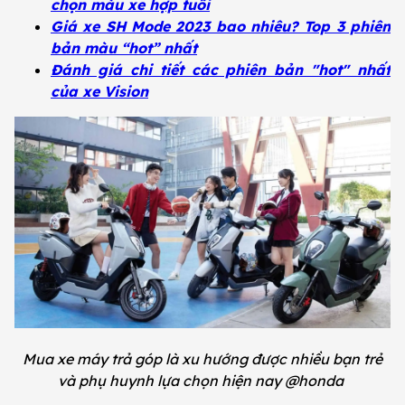
chọn màu xe hợp tuổi
Giá xe SH Mode 2023 bao nhiêu? Top 3 phiên
bản màu “hot” nhất
Đánh giá chi tiết các phiên bản "hot" nhất
của xe Vision
Mua xe máy trả góp là xu hướng được nhiều bạn trẻ
và phụ huynh lựa chọn hiện nay @honda