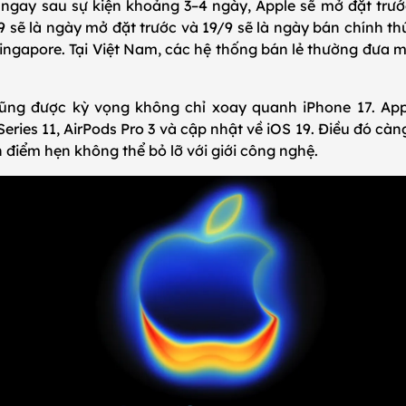
 ngay sau sự kiện khoảng 3–4 ngày, Apple sẽ mở đặt trước
sẽ là ngày mở đặt trước và 19/9 sẽ là ngày bán chính thứ
ingapore. Tại Việt Nam, các hệ thống bán lẻ thường đưa m
ũng được kỳ vọng không chỉ xoay quanh iPhone 17. Apple
ries 11, AirPods Pro 3 và cập nhật về iOS 19. Điều đó càn
 điểm hẹn không thể bỏ lỡ với giới công nghệ.