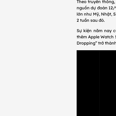
Theo truyền thống,
nguồn dự đoán 12/9 
lớn như Mỹ, Nhật, S
2 tuần sau đó.
Sự kiện năm nay c
thêm Apple Watch Se
Dropping” trở thành