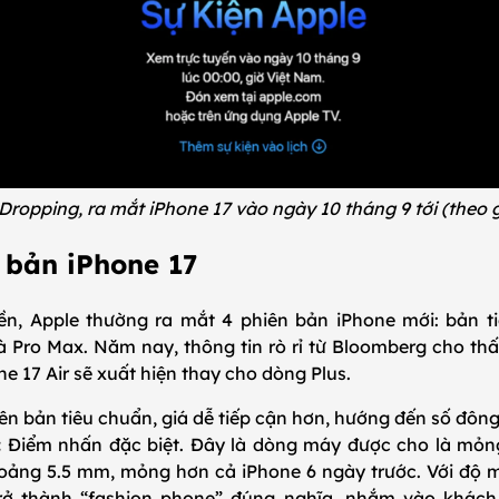
Dropping, ra mắt iPhone 17 vào ngày 10 tháng 9 tới (theo 
 bản iPhone 17
ền, Apple thường ra mắt 4 phiên bản iPhone mới: bản t
à Pro Max. Năm nay, thông tin rò rỉ từ Bloomberg cho thấ
ne 17 Air sẽ xuất hiện thay cho dòng Plus.
ên bản tiêu chuẩn, giá dễ tiếp cận hơn, hướng đến số đôn
:
Điểm nhấn đặc biệt. Đây là dòng máy được cho là mỏng
hoảng 5.5 mm, mỏng hơn cả iPhone 6 ngày trước. Với độ 
trở thành “fashion phone” đúng nghĩa, nhắm vào khách