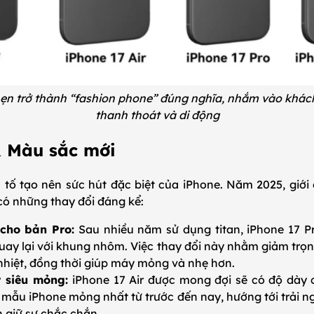
hẹn trở thành “fashion phone” đúng nghĩa, nhắm vào khác
thanh thoát và di động
 & Màu sắc mới
ếu tố tạo nên sức hút đặc biệt của iPhone. Năm 2025, giớ
 có những thay đổi đáng kể:
cho bản Pro:
Sau nhiều năm sử dụng titan, iPhone 17 P
ay lại với khung nhôm. Việc thay đổi này nhằm giảm trọng
nhiệt, đồng thời giúp máy mỏng và nhẹ hơn.
r siêu mỏng:
iPhone 17 Air được mong đợi sẽ có độ dày c
 mẫu iPhone mỏng nhất từ trước đến nay, hướng tới trải
 giữ sự chắc chắn.