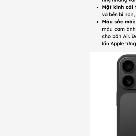
Mặt kính cải 
và bền bỉ hơn, 
Màu sắc mới:
màu cam ánh 
cho bản Air. Đ
lần Apple từng