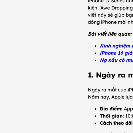
iPhone 17 Series h
kiện “Awe Dropping”
viết này sẽ giúp bạ
dòng iPhone mới nh
Bài viết liên quan:
Kinh nghiệm m
iPhone 16 giá
Nợ xấu có mu
1. Ngày ra 
Ngày ra mắt của iP
Năm nay, Apple lựa
Địa điểm:
Appl
Thời gian:
10:
Cách theo dõi