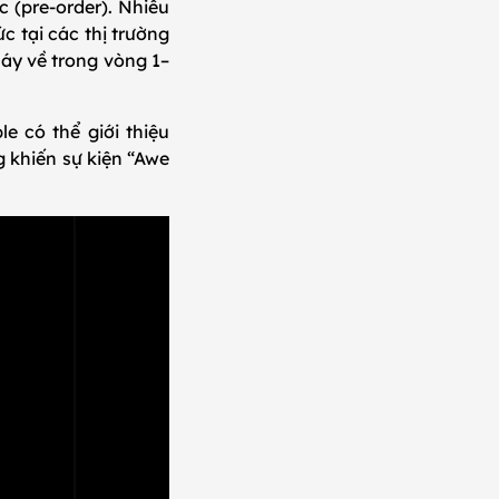
 (pre-order). Nhiều
c tại các thị trường
áy về trong vòng 1–
 có thể giới thiệu
g khiến sự kiện “Awe