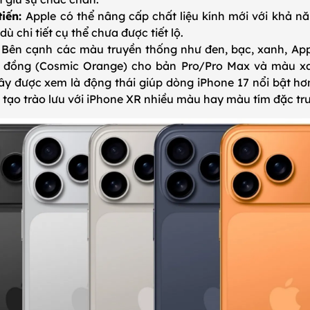
tiến:
Apple có thể nâng cấp chất liệu kính mới với khả n
dù chi tiết cụ thể chưa được tiết lộ.
Bên cạnh các màu truyền thống như đen, bạc, xanh, App
đồng (Cosmic Orange) cho bản Pro/Pro Max và màu xa
ây được xem là động thái giúp dòng iPhone 17 nổi bật hơn
 tạo trào lưu với iPhone XR nhiều màu hay màu tím đặc tr