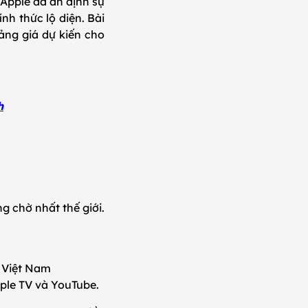
Apple đã ấn định sự
nh thức lộ diện. Bài
bảng giá dự kiến cho
h
 chờ nhất thế giới.
ờ Việt Nam
pple TV và YouTube.