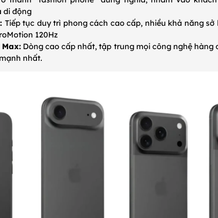
à di động
o:
Tiếp tục duy trì phong cách cao cấp, nhiều khả năng sở
roMotion 120Hz
o Max:
Dòng cao cấp nhất, tập trung mọi công nghệ hàng đ
p mạnh nhất.