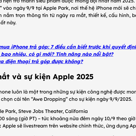
ứa hẹn trở thành siêu phẩm được mong đợi nhất năm 2025. 
 vào ngày 9/9 tại Apple Park, nơi thế hệ iPhone mới sẽ chí
n nắm trọn thông tin từ ngày ra mắt, thiết kế, cấu hình, 
ất này.
ua iPhone trả góp: 7 điều cần biết trước khi quyết địn
 bao nhiêu, có gì mới? Tính năng nào nổi bật?
a điện thoại trả góp được không?
mắt và sự kiện Apple 2025
hone luôn là một trong những sự kiện công nghệ được mong
 chọn cái tên “Awe Dropping” cho sự kiện ngày 9/9/2025.
e Park, Steve Jobs Theater, California
00 sáng (giờ PT) – tức khoảng nửa đêm ngày 10/9 theo gi
:
Apple sẽ livestream trên website chính thức, ứng dụng A