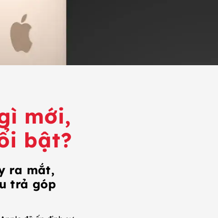
gì mới,
ổi bật?
y ra mắt,
ểu trả góp