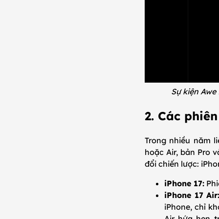
Sự kiện Awe 
2. Các phiên
Trong nhiều năm li
hoặc Air, bản Pro v
đổi chiến lược: iPho
iPhone 17:
Phi
iPhone 17 Air
iPhone, chỉ k
Air hứa hẹn 