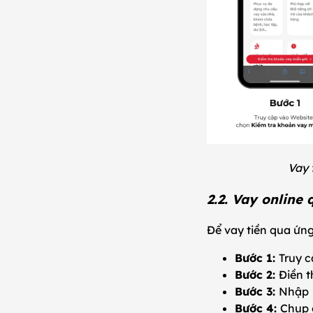
Vay 
2.2. Vay online
Để vay tiền qua ứn
Bước 1:
Truy 
Bước 2:
Điền 
Bước 3:
Nhập
Bước 4:
Chụp 