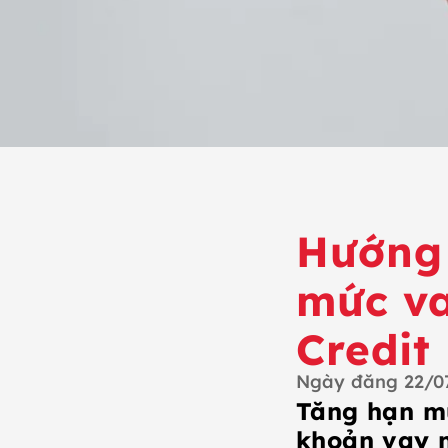
Hướng 
mức va
Credit
Ngày đăng
22/0
Tăng hạn mứ
khoản vay m