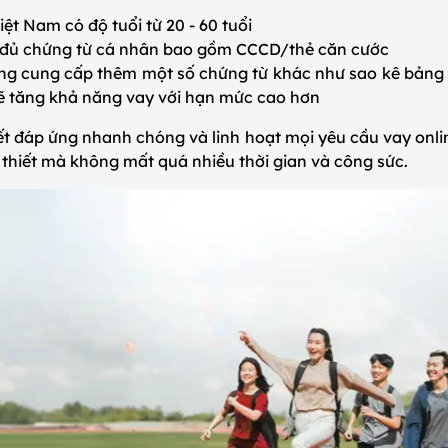
ệt Nam có độ tuổi từ 20 - 60 tuổi
 đủ chứng từ cá nhân bao gồm CCCD/thẻ căn cước
g cung cấp thêm một số chứng từ khác như sao kê bảng 
ẽ tăng khả năng vay với hạn mức cao hơn
t đáp ứng nhanh chóng và linh hoạt mọi yêu cầu vay onli
 thiết mà không mất quá nhiều thời gian và công sức.