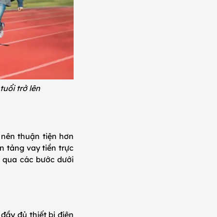
tuổi trở lên
 nên thuận tiện hơn
n tảng vay tiền trực
t qua các bước dưới
ầy đủ thiết bị điện