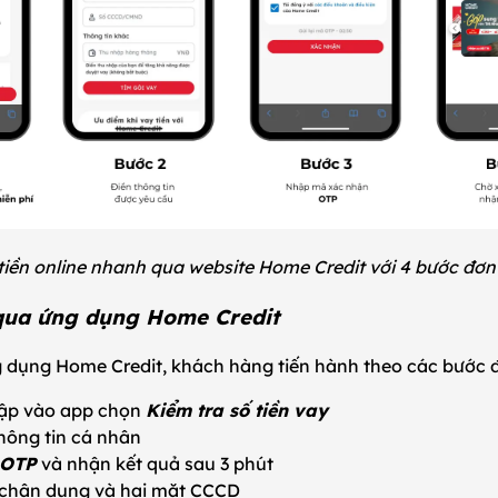
tiền online nhanh qua website Home Credit với 4 bước đơn
 qua ứng dụng Home Credit
g dụng Home Credit, khách hàng tiến hành theo các bước 
cập vào app chọn
Kiểm tra số tiền vay
thông tin cá nhân
OTP
và nhận kết quả sau 3 phút
chân dung và hai mặt CCCD