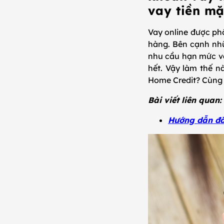
vay tiền mặ
Vay online được phổ
hàng. Bên cạnh nhữ
nhu cầu hạn mức va
hết. Vậy làm thế 
Home Credit? Cùng t
Bài viết liên quan
Hướng dẫn đă