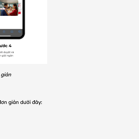
 giản
đơn giản dưới đây: