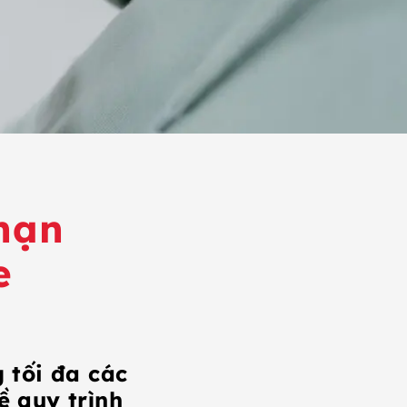
hạn
e
 tối đa các
ề quy trình