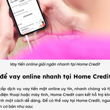
Vay tiền online giải ngân nhanh tại Home Credit
n để vay online nhanh tại Home Cred
p dịch vụ vay tiền mặt online uy tín, nhanh chóng và tiệ
 điện thoại hoặc máy tính, Home Credit cam kết hỗ trợ kh
ính một cách dễ dàng. Để có thể vay tại Home Credit, ngư
ện cơ bản như sau: