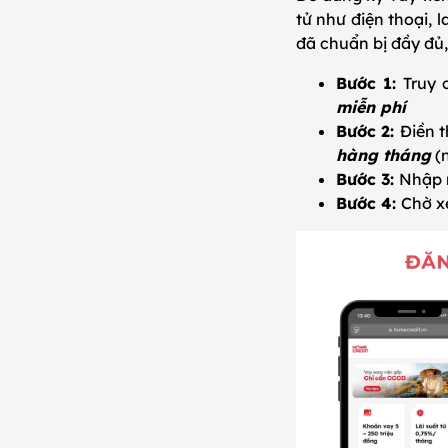
tử như điện thoại, 
đã chuẩn bị đầy đủ,
Bước 1:
Truy 
miễn phí
Bước 2:
Điền t
hàng tháng
(
Bước 3:
Nhập
Bước 4:
Chờ x