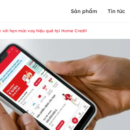
Sản phẩm
Tin tức
 với hạn mức vay hiệu quả tại Home Credit