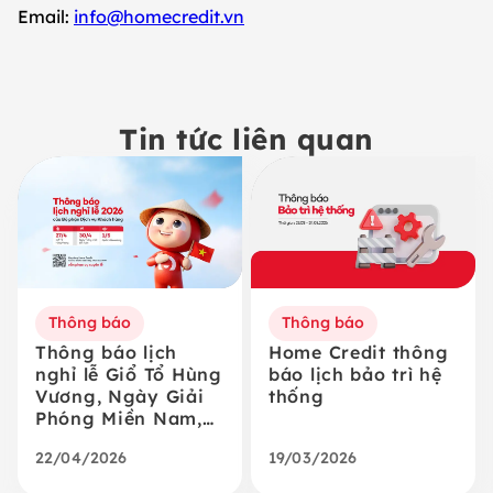
Email:
info@homecredit.vn
Tin tức liên quan
Thông báo
Thông báo
Thông báo lịch
Home Credit thông
nghỉ lễ Giổ Tổ Hùng
báo lịch bảo trì hệ
Vương, Ngày Giải
thống
Phóng Miền Nam,
Thống Nhất Đất
22/04/2026
19/03/2026
Nước & Ngày Quốc
Tế Lao Động 2026