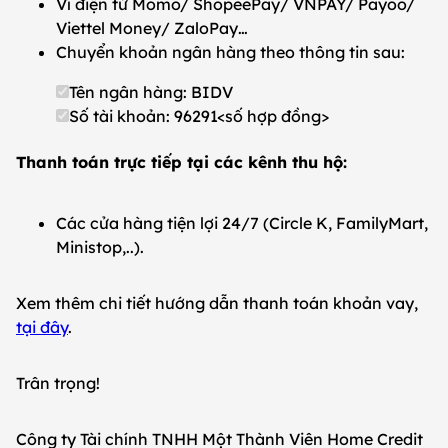
Ví điện tử Momo/ ShopeePay/ VNPAY/ Payoo/
Viettel Money/ ZaloPay…
Chuyển khoản ngân hàng theo thông tin sau:
Tên ngân hàng: BIDV
Số tài khoản: 96291<số hợp đồng>
Thanh toán trực tiếp tại các kênh thu hộ:
Các cửa hàng tiện lợi 24/7 (Circle K, FamilyMart,
Ministop,..).
Xem thêm chi tiết hướng dẫn thanh toán khoản vay,
tại đây
.
Trân trọng!
Công ty Tài chính TNHH Một Thành Viên Home Credit