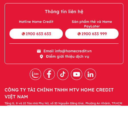
Thông tin liên hệ
Hotline Home Credit
Sản phẩm thẻ và Home
PayLater
1900 633 633
1900 633 999
Email
info@homecredit.vn
Điểm giới thiệu dịch vụ
CÔNG TY TÀI CHÍNH TNHH MTV HOME CREDIT
VIỆT NAM
Tầng G, 8 và 10 Tòa nhà Phụ Nữ, số 20 Nguyễn Đăng Giai, Phường An Khánh, TP.HCM
Tải ứng dụng Home Credit
Tải ngay
Để quản lý khoản vay và nhận các ưu đãi độc