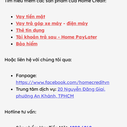
Tìm hiểu thêm các sản phẩm của Home Credit:
Vay tiền mặt
Vay trả góp xe máy
-
điện máy
Thẻ tín dụng
Tài khoản trả sau - Home PayLater
Bảo hiểm
Hoặc liên hệ với chúng tôi qua:
Fanpage:
https://www.facebook.com/homecreditvn
Trung tâm dịch vụ:
20 Nguyễn Đăng Giai,
phường An Khánh, TPHCM
Hotline tư vấn: