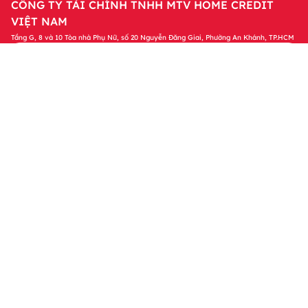
CÔNG TY TÀI CHÍNH TNHH MTV HOME CREDIT
VIỆT NAM
Tầng G, 8 và 10 Tòa nhà Phụ Nữ, số 20 Nguyễn Đăng Giai, Phường An Khánh, TP.HCM
Tải ứng dụng Home Credit
Tải ngay
Để quản lý khoản vay và nhận các ưu đãi độc
quyền trên ứng dụng Home Credit
Sản phẩm
Tin tức & Hỗ trợ
Thông tin khác
© 2023 Bản quyền thuộc về Công ty Tài chính TNHH MTV Home
Credit Việt Nam. Bằng việc truy cập vào website này, tôi đồng ý
với các Chính sách của Home Credit liên quan đến việc xử lý dữ
liệu cá nhân của tôi.