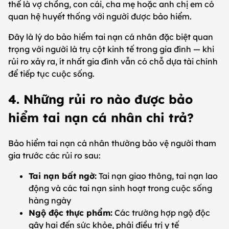
thể là vợ chồng, con cái, cha mẹ hoặc anh chị em có
quan hệ huyết thống với người được bảo hiểm.
Đây là lý do bảo hiểm tai nạn cá nhân đặc biệt quan
trọng với người là trụ cột kinh tế trong gia đình — khi
rủi ro xảy ra, ít nhất gia đình vẫn có chỗ dựa tài chính
để tiếp tục cuộc sống.
4. Những rủi ro nào được bảo
hiểm tai nạn cá nhân chi trả?
Bảo hiểm tai nạn cá nhân thường bảo vệ người tham
gia trước các rủi ro sau:
Tai nạn bất ngờ:
Tai nạn giao thông, tai nạn lao
động và các tai nạn sinh hoạt trong cuộc sống
hàng ngày
Ngộ độc thực phẩm:
Các trường hợp ngộ độc
gây hại đến sức khỏe, phải điều trị y tế