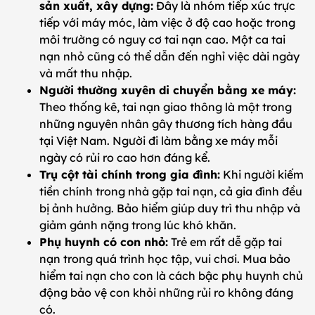
sản xuất, xây dựng:
Đây là nhóm tiếp xúc trực
tiếp với máy móc, làm việc ở độ cao hoặc trong
môi trường có nguy cơ tai nạn cao. Một ca tai
nạn nhỏ cũng có thể dẫn đến nghỉ việc dài ngày
và mất thu nhập.
Người thường xuyên di chuyển bằng xe máy:
Theo thống kê, tai nạn giao thông là một trong
những nguyên nhân gây thương tích hàng đầu
tại Việt Nam. Người đi làm bằng xe máy mỗi
ngày có rủi ro cao hơn đáng kể.
Trụ cột tài chính trong gia đình:
Khi người kiếm
tiền chính trong nhà gặp tai nạn, cả gia đình đều
bị ảnh hưởng. Bảo hiểm giúp duy trì thu nhập và
giảm gánh nặng trong lúc khó khăn.
Phụ huynh có con nhỏ:
Trẻ em rất dễ gặp tai
nạn trong quá trình học tập, vui chơi. Mua bảo
hiểm tai nạn cho con là cách bậc phụ huynh chủ
động bảo vệ con khỏi những rủi ro không đáng
có.