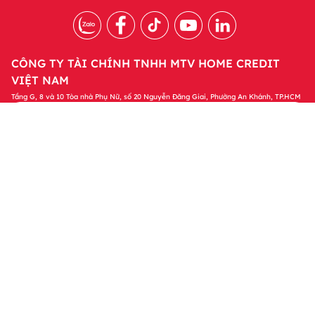
CÔNG TY TÀI CHÍNH TNHH MTV HOME CREDIT
VIỆT NAM
Tầng G, 8 và 10 Tòa nhà Phụ Nữ, số 20 Nguyễn Đăng Giai, Phường An Khánh, TP.HCM
Tải ứng dụng Home Credit
Tải ngay
Để quản lý khoản vay và nhận các ưu đãi độc
quyền trên ứng dụng Home Credit
Sản phẩm
Tin tức & Hỗ trợ
Thông tin khác
© 2023 Bản quyền thuộc về Công ty Tài chính TNHH MTV Home