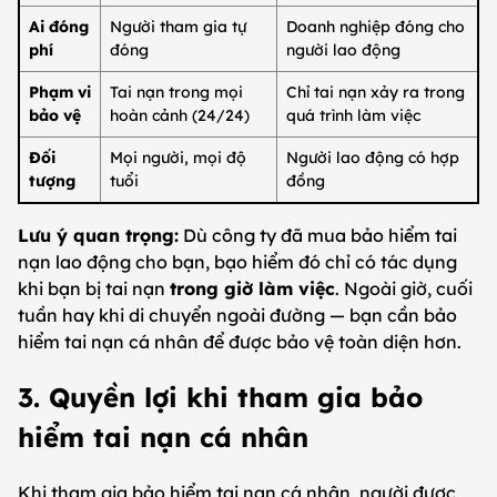
Ai đóng
Người tham gia tự
Doanh nghiệp đóng cho
phí
đóng
người lao động
Phạm vi
Tai nạn trong mọi
Chỉ tai nạn xảy ra trong
bảo vệ
hoàn cảnh (24/24)
quá trình làm việc
Đối
Mọi người, mọi độ
Người lao động có hợp
tượng
tuổi
đồng
Lưu ý quan trọng:
Dù công ty đã mua bảo hiểm tai
nạn lao động cho bạn, bạo hiểm đó chỉ có tác dụng
khi bạn bị tai nạn
trong giờ làm việc
. Ngoài giờ, cuối
tuần hay khi di chuyển ngoài đường — bạn cần bảo
hiểm tai nạn cá nhân để được bảo vệ toàn diện hơn.
3. Quyền lợi khi tham gia bảo
hiểm tai nạn cá nhân
Khi tham gia bảo hiểm tai nạn cá nhân, người được