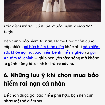
Bảo hiểm tai nạn cá nhân là bảo hiểm không bắt
buộc
Bên cạnh bảo hiểm tai nạn, Home Credit còn cung
cấp nhiều
gói bảo hiểm toàn diện
khác như
bảo hiểm
sức khỏe nội trú
,
bảo hiểm bệnh hiểm nghèo
và
gói
An tâm tài chính
— giúp bạn yên tâm sống mà không
lo gánh nặng tài chính khi rủi ro xảy ra.
6. Những lưu ý khi chọn mua bảo
hiểm tai nạn cá nhân
Để chọn được gói bảo hiểm phù hợp, bạn nên cân
nhắc một số điểm sau: