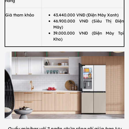
năng
Giá tham khảo
43.440.000 VNĐ (Điện Máy Xanh)
46.900.000 VNĐ (Siêu Thị Điện
Máy)
39.000.000 VNĐ (Điện Máy Tại
Kho)
Quầy minibar với 2 ngăn chứa rộng rãi giúp bạn lưu