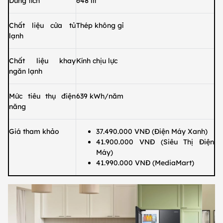
Dung tích
648 lít
Chất liệu cửa tủ
Thép không gỉ
lạnh
Chất liệu khay
Kính chịu lực
ngăn lạnh
Mức tiêu thụ điện
639 kWh/năm
năng
Giá tham khảo
37.490.000 VNĐ (Điện Máy Xanh)
41.900.000 VNĐ (Siêu Thị Điện
Máy)
41.990.000 VNĐ (MediaMart)