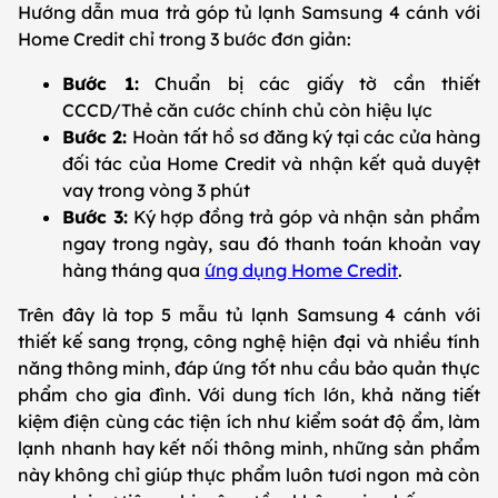
Hướng dẫn mua trả góp tủ lạnh Samsung 4 cánh với
Home Credit chỉ trong 3 bước đơn giản:
Bước 1:
Chuẩn bị các giấy tờ cần thiết
CCCD/Thẻ căn cước chính chủ còn hiệu lực
Bước 2:
Hoàn tất hồ sơ đăng ký tại các cửa hàng
đối tác của Home Credit và nhận kết quả duyệt
vay trong vòng 3 phút
Bước 3:
Ký hợp đồng trả góp và nhận sản phẩm
ngay trong ngày, sau đó thanh toán khoản vay
hàng tháng qua
ứng dụng Home Credit
.
Trên đây là top 5 mẫu tủ lạnh Samsung 4 cánh với
thiết kế sang trọng, công nghệ hiện đại và nhiều tính
năng thông minh, đáp ứng tốt nhu cầu bảo quản thực
phẩm cho gia đình. Với dung tích lớn, khả năng tiết
kiệm điện cùng các tiện ích như kiểm soát độ ẩm, làm
lạnh nhanh hay kết nối thông minh, những sản phẩm
này không chỉ giúp thực phẩm luôn tươi ngon mà còn