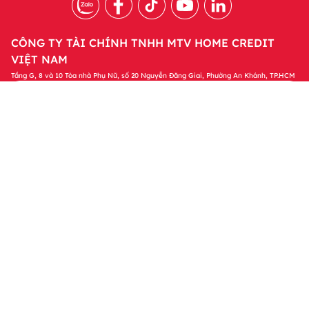
CÔNG TY TÀI CHÍNH TNHH MTV HOME CREDIT
VIỆT NAM
Tầng G, 8 và 10 Tòa nhà Phụ Nữ, số 20 Nguyễn Đăng Giai, Phường An Khánh, TP.HCM
Tải ứng dụng Home Credit
Tải ngay
Để quản lý khoản vay và nhận các ưu đãi độc
quyền trên ứng dụng Home Credit
Sản phẩm
Tin tức & Hỗ trợ
Thông tin khác
© 2023 Bản quyền thuộc về Công ty Tài chính TNHH MTV Home
Credit Việt Nam. Bằng việc truy cập vào website này, tôi đồng ý
với các Chính sách của Home Credit liên quan đến việc xử lý dữ