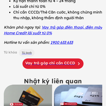
Kỳ hạn thanh toán từ 4 – 24 tháng
Lãi suất chỉ từ 0%
Chỉ cần CCCD/Thẻ Căn cước, không chứng minh
thu nhập, không thẩm định người thân
Khám phá ngay tại:
Vay trả góp điện thoại, điện máy
Home Credit lãi suất từ 0%
Hotline tư vấn sản phẩm:
1900 633 633
Từ khóa
Tủ lạnh
Vay trả góp chỉ cần CCCD
Nhật ký liên quan