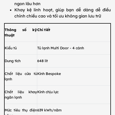
ngon lâu hơn
Khay kệ linh hoạt, giúp bạn dễ dàng dễ điều
chỉnh chiều cao và tối ưu không gian lưu trữ
Thông số kỹ
Chi tiết
thuật
Kiểu tủ
Tủ lạnh Multi Door - 4 cánh
Dung tích
648 lít
Chất liệu cửa tủ
Kính Bespoke
lạnh
Chất liệu khay
Kính chịu lực
ngăn lạnh
Mức tiêu thụ điện
639 kWh/năm