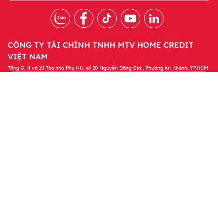
CÔNG TY TÀI CHÍNH TNHH MTV HOME CREDIT
VIỆT NAM
Tầng G, 8 và 10 Tòa nhà Phụ Nữ, số 20 Nguyễn Đăng Giai, Phường An Khánh, TP.HCM
Tải ứng dụng Home Credit
Tải ngay
Để quản lý khoản vay và nhận các ưu đãi độc
quyền trên ứng dụng Home Credit
Sản phẩm
Tin tức & Hỗ trợ
Thông tin khác
© 2023 Bản quyền thuộc về Công ty Tài chính TNHH MTV Home