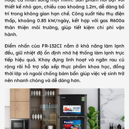
thiết kế nhỏ gọn, chiều cao khoảng 1.2m, dễ dàng bố
trí trong không gian hạn chế. Công suất tiêu thụ điện
thấp, khoảng 0.85 kW/ngày, kết hợp với gas R600a
thân thiện môi trường, giúp tiết kiệm chi phí vận
hành.
Điểm nhấn của FR-132CI nằm ở khả năng làm lạnh
đều, giữ nhiệt độ ổn định nhờ hệ thống làm lạnh trực
tiếp hiệu quả. Khay đựng linh hoạt và ngăn rau củ
rộng rãi hỗ trợ sắp xếp thực phẩm khoa học, đồng
thời lớp vỏ ngoài chống bám bẩn giúp việc vệ sinh trở
nên nhanh chóng và dễ dàng hơn.