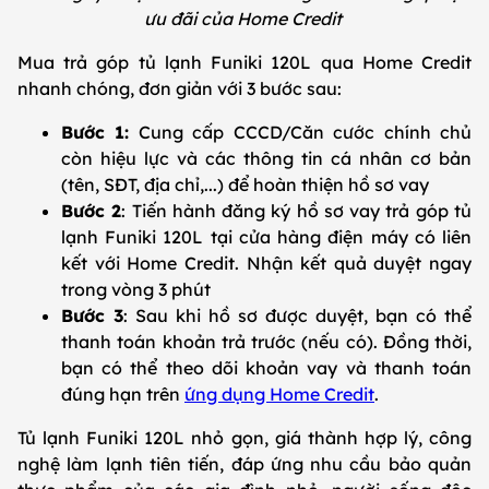
ưu đãi của Home Credit
Mua trả góp tủ lạnh Funiki 120L qua Home Credit
nhanh chóng, đơn giản với 3 bước sau:
Bước 1:
Cung cấp CCCD/Căn cước chính chủ
còn hiệu lực và các thông tin cá nhân cơ bản
(tên, SĐT, địa chỉ,...) để hoàn thiện hồ sơ vay
Bước 2
: Tiến hành đăng ký hồ sơ vay trả góp tủ
lạnh Funiki 120L tại cửa hàng điện máy có liên
kết với Home Credit. Nhận kết quả duyệt ngay
trong vòng 3 phút
Bước 3
: Sau khi hồ sơ được duyệt, bạn có thể
thanh toán khoản trả trước (nếu có). Đồng thời,
bạn có thể theo dõi khoản vay và thanh toán
đúng hạn trên
ứng dụng Home Credit
.
Tủ lạnh Funiki 120L nhỏ gọn, giá thành hợp lý, công
nghệ làm lạnh tiên tiến, đáp ứng nhu cầu bảo quản