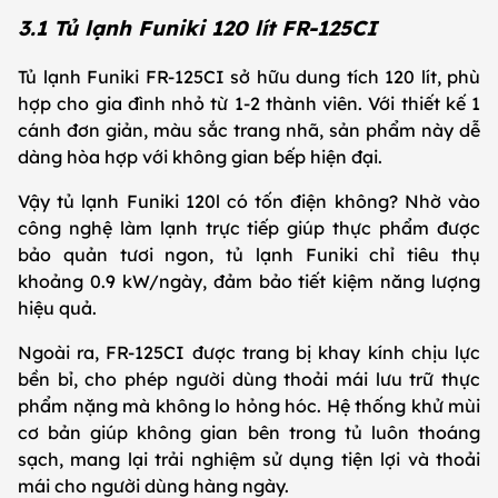
3.1 Tủ lạnh Funiki 120 lít FR-125CI
Tủ lạnh Funiki FR-125CI sở hữu dung tích 120 lít, phù
hợp cho gia đình nhỏ từ 1-2 thành viên. Với thiết kế 1
cánh đơn giản, màu sắc trang nhã, sản phẩm này dễ
dàng hòa hợp với không gian bếp hiện đại.
Vậy tủ lạnh Funiki 120l có tốn điện không? Nhờ vào
công nghệ làm lạnh trực tiếp giúp thực phẩm được
bảo quản tươi ngon, tủ lạnh Funiki chỉ tiêu thụ
khoảng 0.9 kW/ngày, đảm bảo tiết kiệm năng lượng
hiệu quả.
Ngoài ra, FR-125CI được trang bị khay kính chịu lực
bền bỉ, cho phép người dùng thoải mái lưu trữ thực
phẩm nặng mà không lo hỏng hóc. Hệ thống khử mùi
cơ bản giúp không gian bên trong tủ luôn thoáng
sạch, mang lại trải nghiệm sử dụng tiện lợi và thoải
mái cho người dùng hàng ngày.