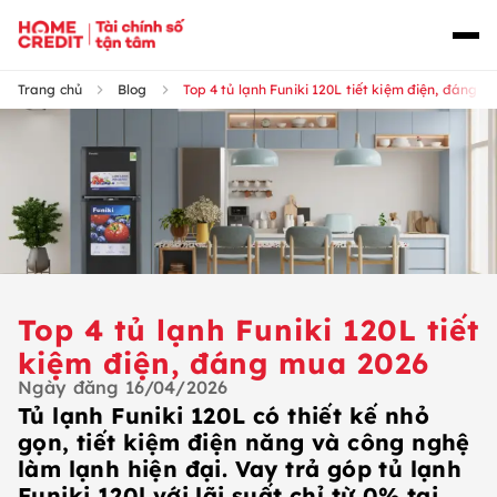
Trang chủ
Blog
Top 4 tủ lạnh Funiki 120L tiết kiệm điện, đáng 
Top 4 tủ lạnh Funiki 120L tiết
kiệm điện, đáng mua 2026
Ngày đăng
16/04/2026
Tủ lạnh Funiki 120L có thiết kế nhỏ
gọn, tiết kiệm điện năng và công nghệ
làm lạnh hiện đại. Vay trả góp tủ lạnh
Funiki 120l với lãi suất chỉ từ 0% tại