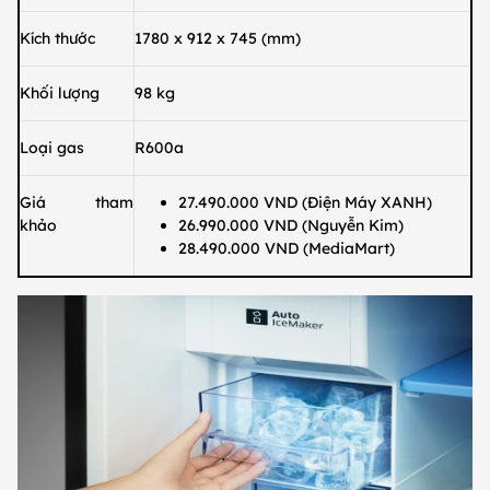
Kích thước
1780 x 912 x 745 (mm)
Khối lượng
98 kg
Loại gas
R600a
Giá tham
27.490.000 VND (Điện Máy XANH)
khảo
26.990.000 VND (Nguyễn Kim)
28.490.000 VND (MediaMart)