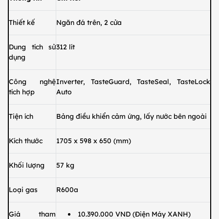
Thiết kế
Ngăn đá trên, 2 cửa
Dung tích sử
312 lít
dụng
Công nghệ
Inverter, TasteGuard, TasteSeal, TasteLock
tích hợp
Auto
Tiện ích
Bảng điều khiển cảm ứng, lấy nước bên ngoài
Kích thước
1705 x 598 x 650 (mm)
Khối lượng
57 kg
Loại gas
R600a
Giá tham
10.390.000 VND (Điện Máy XANH)