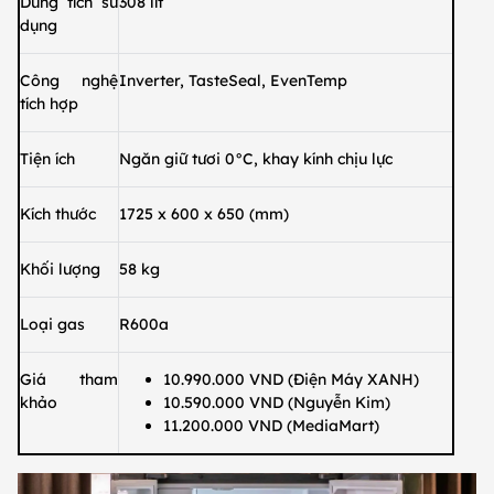
Dung tích sử
308 lít
dụng
Công nghệ
Inverter, TasteSeal, EvenTemp
tích hợp
Tiện ích
Ngăn giữ tươi 0°C, khay kính chịu lực
Kích thước
1725 x 600 x 650 (mm)
Khối lượng
58 kg
Loại gas
R600a
Giá tham
10.990.000 VND (Điện Máy XANH)
khảo
10.590.000 VND (Nguyễn Kim)
11.200.000 VND (MediaMart)