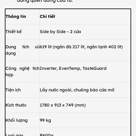
dùng quên đóng cửa tủ.
Thông tin
Chi tiết
Thiết kế
Side by Side – 2 cửa
Dung tích sử
619 lít (ngăn đá 217 lít, ngăn lạnh 402 lít)
dụng
Công nghệ tích
Inverter, EvenTemp, TasteGuard
hợp
Tiện ích
Lấy nước ngoài, chuông báo cửa mở
Kích thước
1780 x 913 x 749 (mm)
Khối lượng
99 kg
Loại gas
R600a