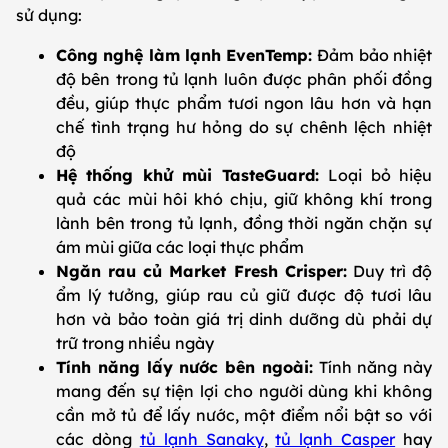
sử dụng:
Công nghệ làm lạnh EvenTemp:
Đảm bảo nhiệt
độ bên trong tủ lạnh luôn được phân phối đồng
đều, giúp thực phẩm tươi ngon lâu hơn và hạn
chế tình trạng hư hỏng do sự chênh lệch nhiệt
độ
Hệ thống khử mùi TasteGuard:
Loại bỏ hiệu
quả các mùi hôi khó chịu, giữ không khí trong
lành bên trong tủ lạnh, đồng thời ngăn chặn sự
ám mùi giữa các loại thực phẩm
Ngăn rau củ Market Fresh Crisper:
Duy trì độ
ẩm lý tưởng, giúp rau củ giữ được độ tươi lâu
hơn và bảo toàn giá trị dinh dưỡng dù phải dự
trữ trong nhiều ngày
Tính năng lấy nước bên ngoài:
Tính năng này
mang đến sự tiện lợi cho người dùng khi không
cần mở tủ để lấy nước, một điểm nổi bật so với
các dòng
tủ lạnh Sanaky
,
tủ lạnh Casper
hay