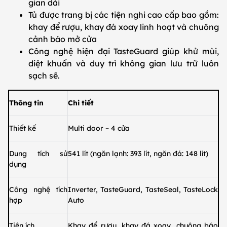
gian dài
Tủ được trang bị các tiện nghi cao cấp bao gồm:
khay để rượu, khay đá xoay linh hoạt và chuông
cảnh báo mở cửa
Công nghệ hiện đại TasteGuard giúp khử mùi,
diệt khuẩn và duy trì không gian lưu trữ luôn
sạch sẽ.
Thông tin
Chi tiết
Thiết kế
Multi door – 4 cửa
Dung tích sử
541 lít (ngăn lạnh: 393 lít, ngăn đá: 148 lít)
dụng
Công nghệ tích
Inverter, TasteGuard, TasteSeal, TasteLock
hợp
Auto
Tiện ích
Khay để rượu, khay đá xoay, chuông báo