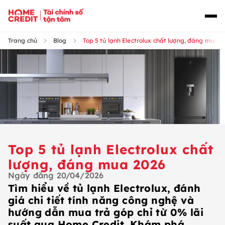
Trang chủ
Blog
Top 5 tủ lạnh Electrolux chất lượng, đáng mua 2
Top 5 tủ lạnh Electrolux chất
lượng, đáng mua 2026
Ngày đăng
20/04/2026
Tìm hiểu về tủ lạnh Electrolux, đánh
giá chi tiết tính năng công nghệ và
hướng dẫn mua trả góp chỉ từ 0% lãi
suất qua Home Credit. Khám phá