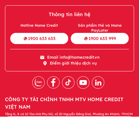
Thông tin liên hệ
Hotline Home Credit
Sản phẩm thẻ và Home
PayLater
1900 633 633
1900 633 999
Email
info@homecredit.vn
Điểm giới thiệu dịch vụ
CÔNG TY TÀI CHÍNH TNHH MTV HOME CREDIT
VIỆT NAM
Tầng G, 8 và 10 Tòa nhà Phụ Nữ, số 20 Nguyễn Đăng Giai, Phường An Khánh, TP.HCM
Tải ứng dụng Home Credit
Tải ngay
Để quản lý khoản vay và nhận các ưu đãi độc