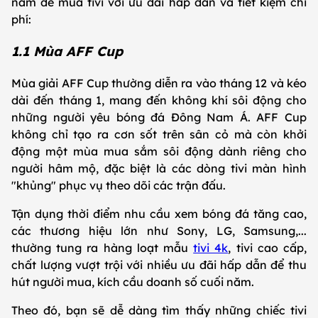
năm để mua tivi với ưu đãi hấp dẫn và tiết kiệm chi
phí:
1.1 Mùa AFF Cup
Mùa giải AFF Cup thường diễn ra vào tháng 12 và kéo
dài đến tháng 1, mang đến không khí sôi động cho
những người yêu bóng đá Đông Nam Á. AFF Cup
không chỉ tạo ra cơn sốt trên sân cỏ mà còn khởi
động một mùa mua sắm sôi động dành riêng cho
người hâm mộ, đặc biệt là các dòng tivi màn hình
"khủng" phục vụ theo dõi các trận đấu.
Tận dụng thời điểm nhu cầu xem bóng đá tăng cao,
các thương hiệu lớn như Sony, LG, Samsung,...
thường tung ra hàng loạt mẫu
tivi 4k
, tivi cao cấp,
chất lượng vượt trội với nhiều ưu đãi hấp dẫn để thu
hút người mua, kích cầu doanh số cuối năm.
Theo đó, bạn sẽ dễ dàng tìm thấy những chiếc tivi