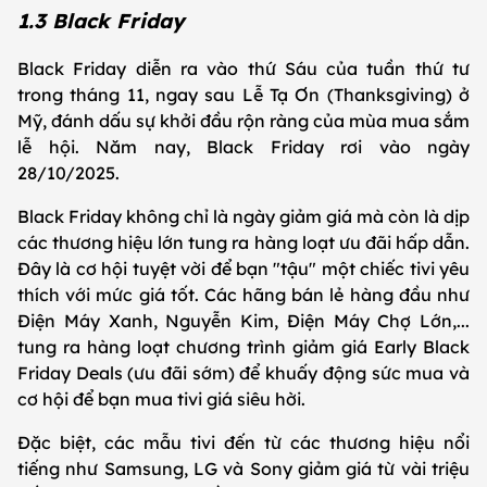
1.3 Black Friday
Black Friday diễn ra vào thứ Sáu của tuần thứ tư
trong tháng 11, ngay sau Lễ Tạ Ơn (Thanksgiving) ở
Mỹ, đánh dấu sự khởi đầu rộn ràng của mùa mua sắm
lễ hội. Năm nay, Black Friday rơi vào ngày
28/10/2025.
Black Friday không chỉ là ngày giảm giá mà còn là dịp
các thương hiệu lớn tung ra hàng loạt ưu đãi hấp dẫn.
Đây là cơ hội tuyệt vời để bạn "tậu" một chiếc tivi yêu
thích với mức giá tốt. Các hãng bán lẻ hàng đầu như
Điện Máy Xanh, Nguyễn Kim, Điện Máy Chợ Lớn,...
tung ra hàng loạt chương trình giảm giá Early Black
Friday Deals (ưu đãi sớm) để khuấy động sức mua và
cơ hội để bạn mua tivi giá siêu hời.
Đặc biệt, các mẫu tivi đến từ các thương hiệu nổi
tiếng như Samsung, LG và Sony giảm giá từ vài triệu