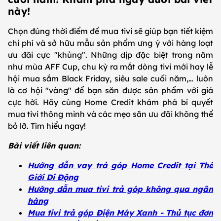
này!
Chọn đúng thời điểm để mua tivi sẽ giúp bạn tiết kiệm
chi phí và sở hữu mẫu sản phẩm ưng ý với hàng loạt
ưu đãi cực "khủng". Những dịp đặc biệt trong năm
như mùa AFF Cup, chu kỳ ra mắt dòng tivi mới hay lễ
hội mua sắm Black Friday, siêu sale cuối năm,… luôn
là cơ hội "vàng" để bạn săn được sản phẩm với giá
cực hời. Hãy cùng Home Credit khám phá bí quyết
mua tivi thông minh và các mẹo săn ưu đãi không thể
bỏ lỡ. Tìm hiểu ngay!
Bài viết liên quan:
Hướng dẫn vay trả góp Home Credit tại Thế
Giới Di Động
Hướng dẫn mua tivi trả góp không qua ngân
hàng
Mua tivi trả góp Điện Máy Xanh - Thủ tục đơn