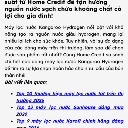
suất từ Home Credit để tận hưởng
nguồn nước sạch chứa khoáng chất có
lợi cho gia đình!
Máy lọc nước Kangaroo Hydrogen nổi bật với khả
năng tạo ra nguồn nước giàu hydrogen, mang lại
nhiều lợi ích cho sức khỏe. Tuy nhiên, với sự đa dạng
của các dòng máy trên thị trường, làm sao để chọn
được sản phẩm tốt nhất? Cùng Home Credit so sánh
chi tiết các dòng máy lọc nước Kangaroo Hydrogen
để tìm ra sự lựa chọn hoàn hảo cho nhu cầu của bản
thân nhé!
Bài viết liên quan:
Top 10 thương hiệu máy lọc nước tốt trên thị
trường 2026
Top 13 máy lọc nước Sunhouse đáng mua
2026
Top 9 máy lọc nước Karofi chính hãng đáng
mua 2026