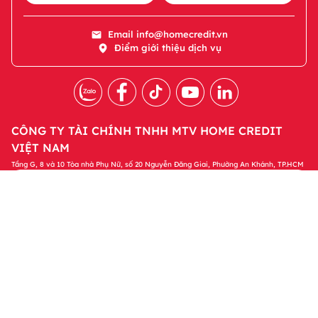
Email
info@homecredit.vn
Điểm giới thiệu dịch vụ
CÔNG TY TÀI CHÍNH TNHH MTV HOME CREDIT
VIỆT NAM
Tầng G, 8 và 10 Tòa nhà Phụ Nữ, số 20 Nguyễn Đăng Giai, Phường An Khánh, TP.HCM
Tải ứng dụng Home Credit
Tải ngay
Để quản lý khoản vay và nhận các ưu đãi độc
quyền trên ứng dụng Home Credit
Sản phẩm