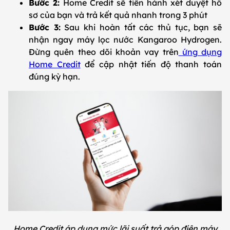
Bước 2:
Home Credit sẽ tiến hành xét duyệt hồ
sơ của bạn và trả kết quả nhanh trong 3 phút
Bước 3:
Sau khi hoàn tất các thủ tục, bạn sẽ
nhận ngay máy lọc nước Kangaroo Hydrogen.
Đừng quên theo dõi khoản vay trên
ứng dụng
Home Credit
để cập nhật tiến độ thanh toán
đúng kỳ hạn.
Home Credit áp dụng mức lãi suất trả góp điện máy