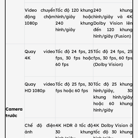
Video chuyển
Tốc độ 120 khung
240 khung
động chậm
hình/giây hoặc
hình/giây và 4K
1080p
240 khung
Dolby Vision lên
hình/giây
đến 120 khung
hình/giây (Fusion)
Quay video
Tốc độ 24 fps, 25
Tốc độ 24 fps, 25
4K
fps, 30 fps hoặc
fps, 30 fps, 60 fps
60 fps
(Dolby Vision)
Quay video
Tốc độ 25 fps, 30
Tốc độ 25 khung
HD 1080p
fps hoặc 60 fps
hình/giây, 30
khung hình/giây
hoặc 60 khung
Camera
hình/giây
trước
Chế độ điện
4K HDR ở tốc độ
4K Dolby Vision ở
ảnh
30 khung
tốc độ 30 khung