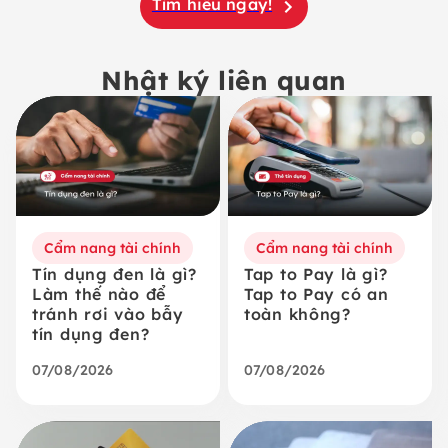
Tìm hiểu ngay!
Nhật ký liên quan
Cẩm nang tài chính
Cẩm nang tài chính
Tín dụng đen là gì?
Tap to Pay là gì?
Làm thế nào để
Tap to Pay có an
tránh rơi vào bẫy
toàn không?
tín dụng đen?
07/08/2026
07/08/2026