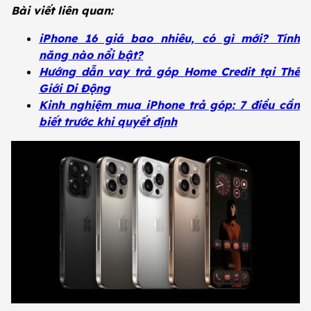
Bài viết liên quan:
iPhone 16 giá bao nhiêu, có gì mới? Tính
năng nào nổi bật?
Hướng dẫn vay trả góp Home Credit tại Thế
Giới Di Động
Kinh nghiệm mua iPhone trả góp: 7 điều cần
biết trước khi quyết định