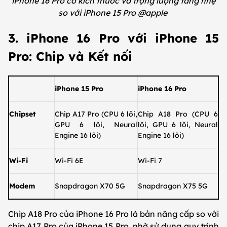
iPhone 16 Pro có kích thước và trọng lượng tăng nhẹ
so với iPhone 15 Pro @apple
3. iPhone 16 Pro với iPhone 15
Pro: Chip và Kết nối
iPhone 15 Pro
iPhone 16 Pro
Chipset
Chip A17 Pro (CPU 6 lõi,
Chip A18 Pro (CPU 6
GPU 6 lõi, Neural
lõi, GPU 6 lõi, Neural
Engine 16 lõi)
Engine 16 lõi)
Wi-Fi
Wi-Fi 6E
Wi‑Fi 7
Modem
Snapdragon X70 5G
Snapdragon X75 5G
Chip A18 Pro của iPhone 16 Pro là bản nâng cấp so với
chip A17 Pro của iPhone 15 Pro, nhờ sử dụng quy trình