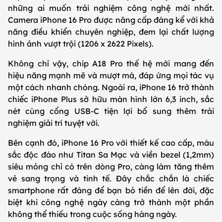
những ai muốn trải nghiệm công nghệ mới nhất.
Camera iPhone 16 Pro được nâng cấp đáng kể với khả
năng điều khiển chuyên nghiệp, đem lại chất lượng
hình ảnh vượt trội (1206 x 2622 Pixels).
Không chỉ vậy, chip A18 Pro thế hệ mới mang đến
hiệu năng mạnh mẽ và mượt mà, đáp ứng mọi tác vụ
một cách nhanh chóng. Ngoài ra, iPhone 16 trở thành
chiếc iPhone Plus sở hữu màn hình lớn 6,3 inch, sắc
nét cùng cổng USB-C tiện lợi bổ sung thêm trải
nghiệm giải trí tuyệt vời.
Bên cạnh đó, iPhone 16 Pro với thiết kế cao cấp, màu
sắc độc đáo như Titan Sa Mạc và viền bezel (1,2mm)
siêu mỏng chỉ có trên dòng Pro, càng làm tăng thêm
vẻ sang trọng và tinh tế. Đây chắc chắn là chiếc
smartphone rất đáng để bạn bỏ tiền để lên đời, đặc
biệt khi công nghệ ngày càng trở thành một phần
không thể thiếu trong cuộc sống hàng ngày.