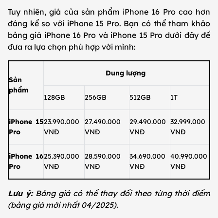
Tuy nhiên, giá của sản phẩm iPhone 16 Pro cao hơn
đáng kể so với iPhone 15 Pro. Bạn có thể tham khảo
bảng giá iPhone 16 Pro và iPhone 15 Pro dưới đây để
đưa ra lựa chọn phù hợp với mình:
Dung lượng
Sản
phẩm
128GB
256GB
512GB
1T
iPhone 15
23.990.000
27.490.000
29.490.000
32.999.000
Pro
VNĐ
VNĐ
VNĐ
VNĐ
iPhone 16
25.390.000
28.590.000
34.690.000
40.990.000
Pro
VNĐ
VNĐ
VNĐ
VNĐ
Lưu ý:
Bảng giá có thể thay đổi theo từng thời điểm
(bảng giá mới nhất 04/2025).