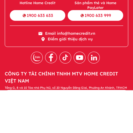
Hotline Home Credit
Sản phẩm thẻ và Home
PayLater
1900 633 633
1900 633 999
Email
info@homecredit.vn
Điểm giới thiệu dịch vụ
CÔNG TY TÀI CHÍNH TNHH MTV HOME CREDIT
VIỆT NAM
Tầng G, 8 và 10 Tòa nhà Phụ Nữ, số 20 Nguyễn Đăng Giai, Phường An Khánh, TP.HCM
Tải ứng dụng Home Credit
Tải ngay
Để quản lý khoản vay và nhận các ưu đãi độc
quyền trên ứng dụng Home Credit