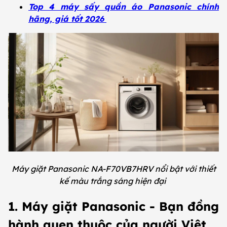
Top 4 máy sấy quần áo Panasonic chính
hãng, giá tốt 2026
Máy giặt Panasonic NA-F70VB7HRV nổi bật với thiết
kế màu trắng sáng hiện đại
1. Máy giặt Panasonic - Bạn đồng
hành quen thuộc của người Việt