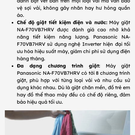
đánh bật vết bẩn trên mọi loại vải mà vẫn bảo
vệ sợi vải, không gây nhăn hay hư hỏng quần
áo.
Chế độ giặt tiết kiệm điện và nước:
Máy giặt
NA-F70VB7HRV được đánh giá cao nhờ khả
năng tiết kiệm năng lượng. Panasonic NA-
F70VB7HRV sử dụng nghệ Inverter hiện đại tối
ưu hóa hiệu suất máy, giảm chi phí sử dụng điện
hàng tháng.
Đa dạng chương trình giặt:
Máy giặt
Panasonic NA-F70VB7HRV có tới 8 chương trình
giặt, phù hợp với từng loại vải và nhu cầu sử
dụng khác nhau. Dù là giặt chăn mền, đồ trẻ em
hay đồ thể thao máy đều có chế độ riêng, đảm
bảo hiệu quả tối ưu.