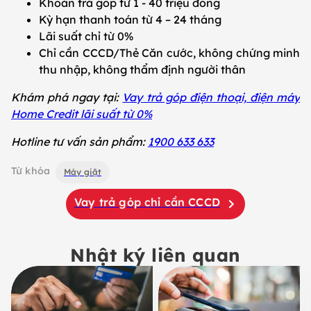
Khoản trả góp từ 1 - 40 triệu đồng
Kỳ hạn thanh toán từ 4 – 24 tháng
Lãi suất chỉ từ 0%
Chỉ cần CCCD/Thẻ Căn cước, không chứng minh
thu nhập, không thẩm định người thân
Khám phá ngay tại:
Vay trả góp điện thoại, điện máy
Home Credit lãi suất từ 0%
Hotline tư vấn sản phẩm:
1900 633 633
Từ khóa
Máy giặt
Vay trả góp chỉ cần CCCD
Nhật ký liên quan