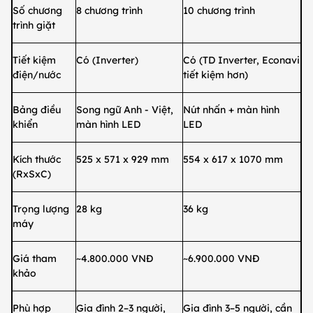
Số chương
8 chương trình
10 chương trình
trình giặt
Tiết kiệm
Có (Inverter)
Có (TD Inverter, Econavi
điện/nước
tiết kiệm hơn)
Bảng điều
Song ngữ Anh - Việt,
Nút nhấn + màn hình
khiển
màn hình LED
LED
Kích thước
525 x 571 x 929 mm
554 x 617 x 1070 mm
(RxSxC)
Trọng lượng
28 kg
36 kg
máy
Giá tham
~4.800.000 VNĐ
~6.900.000 VNĐ
khảo
Phù hợp
Gia đình 2–3 người,
Gia đình 3–5 người, cần