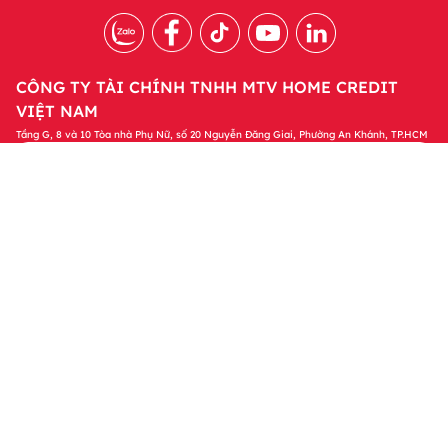
CÔNG TY TÀI CHÍNH TNHH MTV HOME CREDIT
VIỆT NAM
Tầng G, 8 và 10 Tòa nhà Phụ Nữ, số 20 Nguyễn Đăng Giai, Phường An Khánh, TP.HCM
Tải ứng dụng Home Credit
Tải ngay
Để quản lý khoản vay và nhận các ưu đãi độc
quyền trên ứng dụng Home Credit
Sản phẩm
Tin tức & Hỗ trợ
Thông tin khác
© 2023 Bản quyền thuộc về Công ty Tài chính TNHH MTV Home