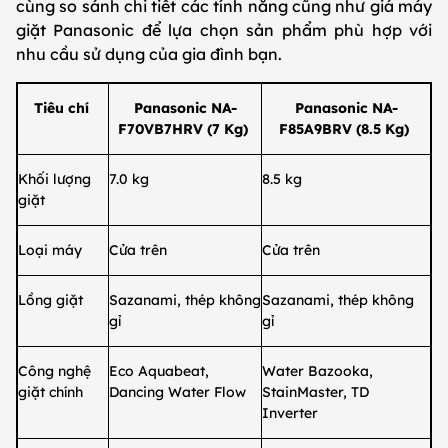
cùng so sánh chi tiết các tính năng cũng như giá máy
giặt Panasonic để lựa chọn sản phẩm phù hợp với
nhu cầu sử dụng của gia đình bạn.
Tiêu chí
Panasonic NA-
Panasonic NA-
F70VB7HRV (7 Kg)
F85A9BRV (8.5 Kg)
Khối lượng
7.0 kg
8.5 kg
giặt
Loại máy
Cửa trên
Cửa trên
Lồng giặt
Sazanami, thép không
Sazanami, thép không
gỉ
gỉ
Công nghệ
Eco Aquabeat,
Water Bazooka,
giặt chính
Dancing Water Flow
StainMaster, TD
Inverter