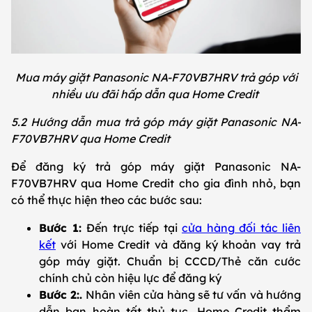
Mua máy giặt Panasonic NA-F70VB7HRV trả góp với
nhiều ưu đãi hấp dẫn qua Home Credit
5.2 Hướng dẫn mua trả góp máy giặt Panasonic NA-
F70VB7HRV qua Home Credit
Để đăng ký trả góp máy giặt Panasonic NA-
F70VB7HRV qua Home Credit cho gia đình nhỏ, bạn
có thể thực hiện theo các bước sau:
Bước 1:
Đến trực tiếp tại
cửa hàng đối tác liên
kết
với Home Credit và đăng ký khoản vay trả
góp máy giặt. Chuẩn bị CCCD/Thẻ căn cước
chính chủ còn hiệu lực để đăng ký
Bước 2:.
Nhân viên cửa hàng sẽ tư vấn và hướng
dẫn bạn hoàn tất thủ tục. Home Credit thẩm