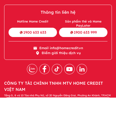
Thông tin liên hệ
Hotline Home Credit
Sản phẩm thẻ và Home
PayLater
1900 633 633
1900 633 999
Email
info@homecredit.vn
Điểm giới thiệu dịch vụ
CÔNG TY TÀI CHÍNH TNHH MTV HOME CREDIT
VIỆT NAM
Tầng G, 8 và 10 Tòa nhà Phụ Nữ, số 20 Nguyễn Đăng Giai, Phường An Khánh, TP.HCM
Tải ứng dụng Home Credit
Tải ngay
Để quản lý khoản vay và nhận các ưu đãi độc