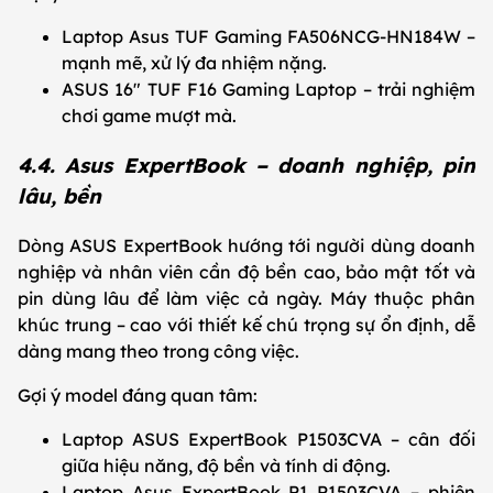
Laptop Asus TUF Gaming FA506NCG-HN184W –
mạnh mẽ, xử lý đa nhiệm nặng.
ASUS 16" TUF F16 Gaming Laptop – trải nghiệm
chơi game mượt mà.
4.4. Asus ExpertBook – doanh nghiệp, pin
lâu, bền
Dòng ASUS ExpertBook hướng tới người dùng doanh
nghiệp và nhân viên cần độ bền cao, bảo mật tốt và
pin dùng lâu để làm việc cả ngày. Máy thuộc phân
khúc trung – cao với thiết kế chú trọng sự ổn định, dễ
dàng mang theo trong công việc.
Gợi ý model đáng quan tâm:
Laptop ASUS ExpertBook P1503CVA – cân đối
giữa hiệu năng, độ bền và tính di động.
Laptop Asus ExpertBook P1 P1503CVA – phiên