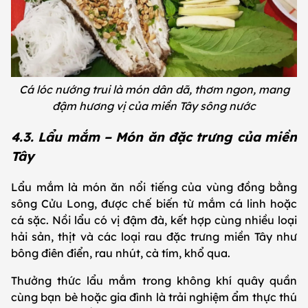
Cá lóc nướng trui là món dân dã, thơm ngon, mang
đậm hương vị của miền Tây sông nước
4.3. Lẩu mắm – Món ăn đặc trưng của miền
Tây
Lẩu mắm là món ăn nổi tiếng của vùng đồng bằng
sông Cửu Long, được chế biến từ mắm cá linh hoặc
cá sặc. Nồi lẩu có vị đậm đà, kết hợp cùng nhiều loại
hải sản, thịt và các loại rau đặc trưng miền Tây như
bông điên điển, rau nhút, cà tím, khổ qua.
Thưởng thức lẩu mắm trong không khí quây quần
cùng bạn bè hoặc gia đình là trải nghiệm ẩm thực thú