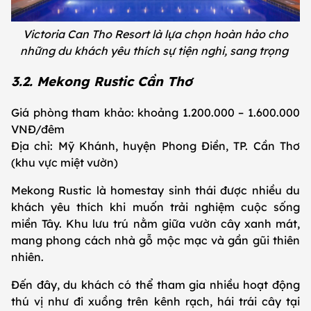
Victoria Can Tho Resort là lựa chọn hoàn hảo cho
những du khách yêu thích sự tiện nghi, sang trọng
3.2. Mekong Rustic Cần Thơ
Giá phòng tham khảo: khoảng 1.200.000 – 1.600.000
VNĐ/đêm
Địa chỉ: Mỹ Khánh, huyện Phong Điền, TP. Cần Thơ
(khu vực miệt vườn)
Mekong Rustic là homestay sinh thái được nhiều du
khách yêu thích khi muốn trải nghiệm cuộc sống
miền Tây. Khu lưu trú nằm giữa vườn cây xanh mát,
mang phong cách nhà gỗ mộc mạc và gần gũi thiên
nhiên.
Đến đây, du khách có thể tham gia nhiều hoạt động
thú vị như đi xuồng trên kênh rạch, hái trái cây tại