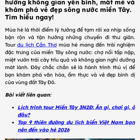
hưởng không gian yên bình, mát mẻ và
khám phá vẻ đẹp sông nước miền Tây.
Tìm hiểu ngay!
Mùa hè là thời điểm lý tưởng để tạm rời xa nhịp sống
bận rộn và tận hưởng những chuyến đi thư giãn.
Tour
du lịch Cần Thơ
mùa hè mang đến trải nghiệm
đặc trưng của miền Tây sông nước: chợ nổi tấp nập,
miệt vườn trái cây trĩu quả và không gian nghỉ dưỡng
mát lành. Đây chắc chắn sẽ là hành trình thú vị để
bạn khám phá văn hóa, ẩm thực và vẻ đẹp bình dị
của vùng đất Tây Đô.
Bài viết liên quan:
Lịch trình tour Miền Tây 3N2Đ: Ăn gì, chơi gì, ở
đâu?
Top 9 thiên đường du lịch biển Việt Nam bạn
nên đến vào hè 2026