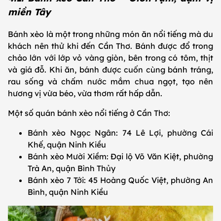
miền Tây
Bánh xèo là một trong những món ăn nổi tiếng mà du
khách nên thử khi đến Cần Thơ. Bánh được đổ trong
chảo lớn với lớp vỏ vàng giòn, bên trong có tôm, thịt
và giá đỗ. Khi ăn, bánh được cuốn cùng bánh tráng,
rau sống và chấm nước mắm chua ngọt, tạo nên
hương vị vừa béo, vừa thơm rất hấp dẫn.
Một số quán bánh xèo nổi tiếng ở Cần Thơ:
Bánh xèo Ngọc Ngân: 74 Lê Lợi, phường Cái
Khế, quận Ninh Kiều
Bánh xèo Mười Xiềm: Đại lộ Võ Văn Kiệt, phường
Trà An, quận Bình Thủy
Bánh xèo 7 Tới: 45 Hoàng Quốc Việt, phường An
Bình, quận Ninh Kiều