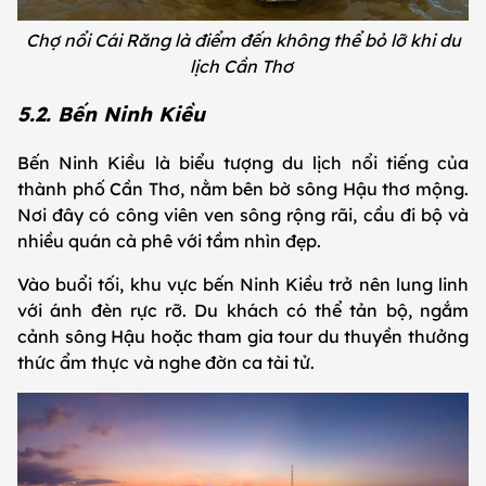
Chợ nổi Cái Răng là điểm đến không thể bỏ lỡ khi du
lịch Cần Thơ
5.2. Bến Ninh Kiều
Bến Ninh Kiều là biểu tượng du lịch nổi tiếng của
thành phố Cần Thơ, nằm bên bờ sông Hậu thơ mộng.
Nơi đây có công viên ven sông rộng rãi, cầu đi bộ và
nhiều quán cà phê với tầm nhìn đẹp.
Vào buổi tối, khu vực bến Ninh Kiều trở nên lung linh
với ánh đèn rực rỡ. Du khách có thể tản bộ, ngắm
cảnh sông Hậu hoặc tham gia tour du thuyền thưởng
thức ẩm thực và nghe đờn ca tài tử.