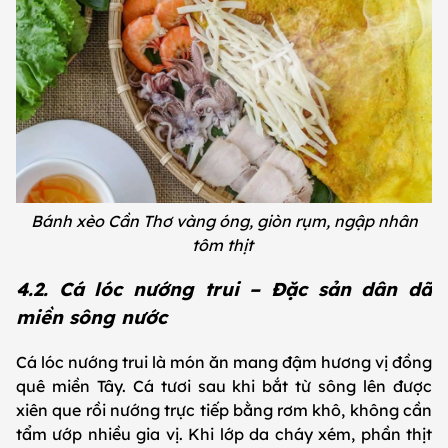
Bánh xèo Cần Thơ vàng óng, giòn rụm, ngập nhân
tôm thịt
4.2. Cá lóc nướng trui – Đặc sản dân dã
miền sông nước
Cá lóc nướng trui là món ăn mang đậm hương vị đồng
quê miền Tây. Cá tươi sau khi bắt từ sông lên được
xiên que rồi nướng trực tiếp bằng rơm khô, không cần
tẩm ướp nhiều gia vị. Khi lớp da cháy xém, phần thịt