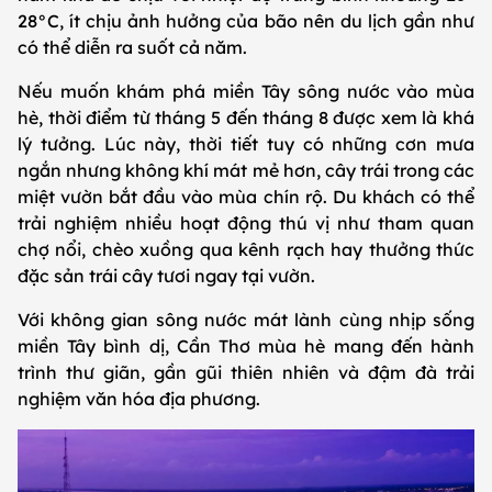
28°C, ít chịu ảnh hưởng của bão nên du lịch gần như
có thể diễn ra suốt cả năm.
Nếu muốn khám phá miền Tây sông nước vào mùa
hè, thời điểm từ tháng 5 đến tháng 8 được xem là khá
lý tưởng. Lúc này, thời tiết tuy có những cơn mưa
ngắn nhưng không khí mát mẻ hơn, cây trái trong các
miệt vườn bắt đầu vào mùa chín rộ. Du khách có thể
trải nghiệm nhiều hoạt động thú vị như tham quan
chợ nổi, chèo xuồng qua kênh rạch hay thưởng thức
đặc sản trái cây tươi ngay tại vườn.
Với không gian sông nước mát lành cùng nhịp sống
miền Tây bình dị, Cần Thơ mùa hè mang đến hành
trình thư giãn, gần gũi thiên nhiên và đậm đà trải
nghiệm văn hóa địa phương.