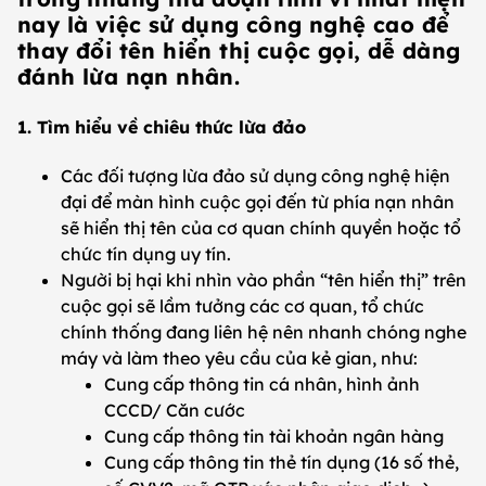
nay là việc sử dụng công nghệ cao để
thay đổi tên hiển thị cuộc gọi, dễ dàng
đánh lừa nạn nhân.​
1. Tìm hiểu về chiêu thức lừa đảo
Các đối tượng lừa đảo sử dụng công nghệ hiện
đại để màn hình cuộc gọi đến từ phía nạn nhân
sẽ hiển thị tên của cơ quan chính quyền hoặc tổ
chức tín dụng uy tín.
Người bị hại khi nhìn vào phần “tên hiển thị” trên
cuộc gọi sẽ lầm tưởng các cơ quan, tổ chức
chính thống đang liên hệ nên nhanh chóng nghe
máy và làm theo yêu cầu của kẻ gian, như:
Cung cấp thông tin cá nhân, hình ảnh
CCCD/ Căn cước
Cung cấp thông tin tài khoản ngân hàng
Cung cấp thông tin thẻ tín dụng (16 số thẻ,