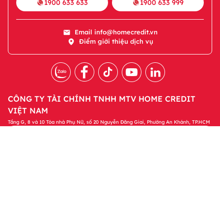
1900 633 633
1900 633 999
Email
info@homecredit.vn
Điểm giới thiệu dịch vụ
CÔNG TY TÀI CHÍNH TNHH MTV HOME CREDIT
VIỆT NAM
Tầng G, 8 và 10 Tòa nhà Phụ Nữ, số 20 Nguyễn Đăng Giai, Phường An Khánh, TP.HCM
Tải ứng dụng Home Credit
Tải ngay
Để quản lý khoản vay và nhận các ưu đãi độc
quyền trên ứng dụng Home Credit
Sản phẩm