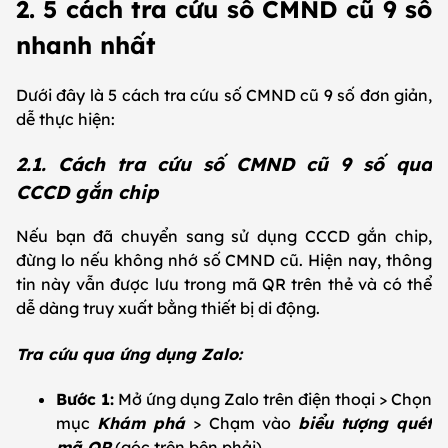
2. 5 cách tra cứu số CMND cũ 9 số
nhanh nhất
Dưới đây là 5 cách tra cứu số CMND cũ 9 số đơn giản,
dễ thực hiện:
2.1. Cách tra cứu số CMND cũ 9 số qua
CCCD gắn chip
Nếu bạn đã chuyển sang sử dụng CCCD gắn chip,
đừng lo nếu không nhớ số CMND cũ. Hiện nay, thông
tin này vẫn được lưu trong mã QR trên thẻ và có thể
dễ dàng truy xuất bằng thiết bị di động.
Tra cứu qua ứng dụng Zalo:
Bước 1:
Mở ứng dụng Zalo trên điện thoại > Chọn
mục
Khám phá
> Chạm vào
biểu tượng quét
mã QR
(góc trên bên phải)