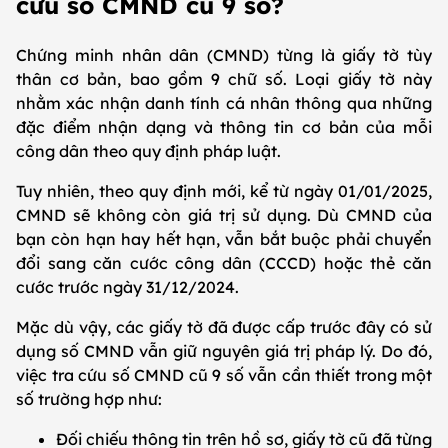
cứu số CMND cũ 9 số?
Chứng minh nhân dân (CMND) từng là giấy tờ tùy
thân cơ bản, bao gồm 9 chữ số. Loại giấy tờ này
nhằm xác nhận danh tính cá nhân thông qua những
đặc điểm nhận dạng và thông tin cơ bản của mỗi
công dân theo quy định pháp luật.
Tuy nhiên, theo quy định mới, kể từ ngày 01/01/2025,
CMND sẽ không còn giá trị sử dụng. Dù CMND của
bạn còn hạn hay hết hạn, vẫn bắt buộc phải chuyển
đổi sang căn cước công dân (CCCD) hoặc thẻ căn
cước trước ngày 31/12/2024.
Mặc dù vậy, các giấy tờ đã được cấp trước đây có sử
dụng số CMND vẫn giữ nguyên giá trị pháp lý. Do đó,
việc tra cứu số CMND cũ 9 số vẫn cần thiết trong một
số trường hợp như:
Đối chiếu thông tin trên hồ sơ, giấy tờ cũ đã từng