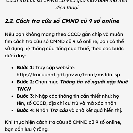
Cách tra cứu số CMND cũ 9 số qua máy quét mã trên
điện thoại
2.2. Cách tra cứu số CMND cũ 9 số online
Nếu bạn không mang theo CCCD gắn chip và muốn
tìm cách tra cứu số CMND cũ 9 số online, bạn có thể
sử dụng hệ thống của Tổng cục Thuế, theo các bước
dưới đây:
Bước 1:
Truy cập website:
http://tracuunnt.gdt.gov.vn/tcnnt/mstdn.jsp
Bước 2:
Chọn mục
Thông tin về người nộp thuế
TNCN
Bước 3:
Nhập các thông tin cần thiết như: họ
tên, số CCCD, địa chỉ cư trú và mã xác nhận
Bước 4:
Nhấn
Tra cứu
và chờ kết quả hiển thị.
Khi thực hiện cách tra cứu số CMND cũ 9 số online,
bạn cần lưu ý rằng: